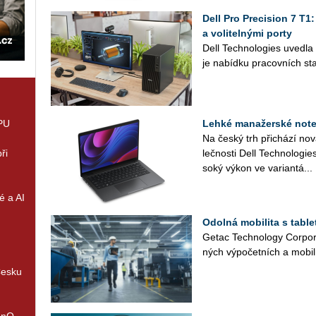
Dell Pro Precision 7 T1
a volitelnými porty
Dell Tech­no­lo­gies uved­l
je na­bíd­ku pra­cov­ních sta
GPU
Lehké manažerské noteb
Na český trh při­chá­zí no
ři
leč­nos­ti Dell Tech­no­lo­gi
so­ký výkon ve va­ri­an­tá...
é a AI
Odolná mobilita s tabl
Getac Tech­no­lo­gy Cor­po­r
ných vý­po­čet­ních a mo­bil­
Česku
enQ