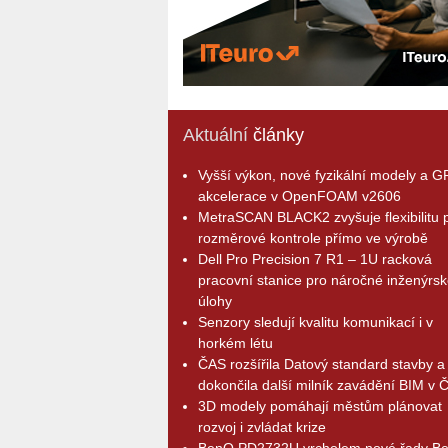
Aktuální
články
Vyšší výkon, nové fyzikální modely a 
akcelerace v OpenFOAM v2606
MetraSCAN BLACK2 zvyšuje flexibilitu p
rozměrové kontrole přímo ve výrobě
Dell Pro Precision 7 R1 – 1U racková
pracovní stanice pro náročné inženýrsk
úlohy
Senzory sledují kvalitu komunikací i v
horkém létu
ČAS rozšířila Datový standard stavby a
dokončila další milník zavádění BIM v 
3D modely pomáhají městům plánovat
rozvoj i zvládat krize
BenQ PD2732U vrcholem nové řady B