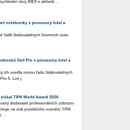
­rych­lost­ní stroj IDEX s ak­tiv­ně ...
emní notebooky s procesory Intel a
řadě šká­lo­va­tel­ných fi­rem­ních no­te­
ebooků Dell Pro s procesory Intel a
ký trh uved­la novou řadu šká­lo­va­tel­ných
 Pro 5. Lze j...
získal TIPA World Award 2026
­ný do­da­va­tel pro­fe­si­o­nál­ních zob­ra­zo­
orňuje na zisk pres­tiž­ní­ho oce­ně­ní TIPA.
...