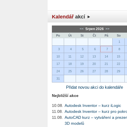
Kalendář
akcí
<<
Srpen 2026
>>
Po
Út
St
Čt
Pá
So
1
3
4
5
6
7
8
10
11
12
13
14
15
17
18
19
20
21
22
24
25
26
27
28
29
31
Přidat novou akci do kalendáře
Nejbližší akce
10.08.
Autodesk Inventor – kurz iLogic
11.08.
Autodesk Inventor – kurz pro pokro
11.08.
AutoCAD kurz – vytváření a preze
3D modelů