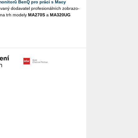
monitorů BenQ pro práci s Macy
­ný do­da­va­tel pro­fe­si­o­nál­ních zob­ra­zo­
í na trh mo­de­ly
MA­270S
a
MA­320UG