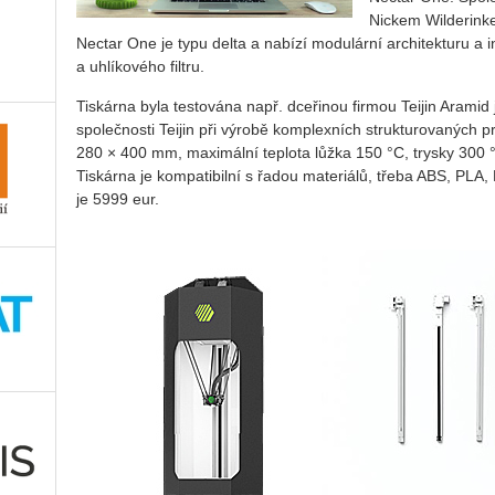
Nickem Wilderink
Nectar One je typu delta a nabízí modulární architekturu 
a uhlíkového filtru.
Tiskárna byla testována např. dceřinou firmou Teijin Arami
společnosti Teijin při výrobě komplexních strukturovaných 
280 × 400 mm, maximální teplota lůžka 150 °C, trysky 300 °
Tiskárna je kompatibilní s řadou materiálů, třeba ABS, PL
je 5999 eur.