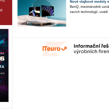
Nové vlajkové modely 
BenQ, me­zi­ná­rod­ně uzná­va
IM
va­cích tech­no­lo­gií, uvád