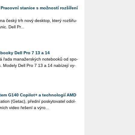
: Pracovní stanice s možností rozšíření
a na český trh nový desktop, který roz­ši­řu­
­nic. Dell Pr...
ooky Dell Pro 7 13 a 14
vá řada ma­na­žer­ských no­te­boo­ků od spo­
es. Mo­de­ly Dell Pro 7 13 a 14 na­bí­ze­jí vy­
etem G140 Copilot+ a technologií AMD
ati­on (Getac), před­ní po­sky­to­va­tel odol­
ních video ře­še­ní a vý­ro...