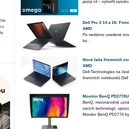
jasný cíl – vy­tvo­řit vy­so­ko
ilé
Dell Pro 3 14 a 16: Fir
urz
AMD
le
Po ne­dáv­no uve­de­né nové 
bo...
Nová řada firemních not
AMD
Dell Tech­no­lo­gies na čes
fi­rem­ních no­te­boo­ků Dell
Monitor BenQ PD2770U 
BenQ, me­zi­ná­rod­ně uzná­va
va­cích tech­no­lo­gií, upo­z
Mo­ni­tor BenQ PD2770 byl