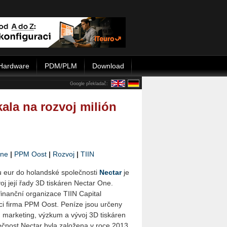
Hardware
PDM/PLM
Download
Google překladač:
ala na rozvoj milión
One
|
PPM Oost
|
Rozvoj
|
TIIN
nu eur do holandské společnosti
Nectar
je
j její řady 3D tiskáren Nectar One.
 finanční organizace TIIN Capital
tici firma PPM Oost. Peníze jsou určeny
, marketing, výzkum a vývoj 3D tiskáren
čnost Nectar byla založena v roce 2013