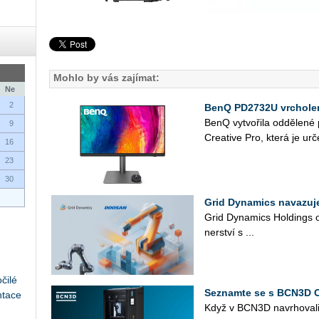
Mohlo by vás zajímat:
Ne
2
BenQ PD2732U vrcholem
BenQ vy­tvo­ři­la od­dě­le­n
9
Cre­a­ti­ve Pro, která je ur­č
16
23
30
Grid Dynamics navazuj
Grid Dy­na­mics Hol­dings oz
ner­ství s ...
čilé
Seznamte se s BCN3D 
ntace
Když v BCN3D na­vr­ho­va­l