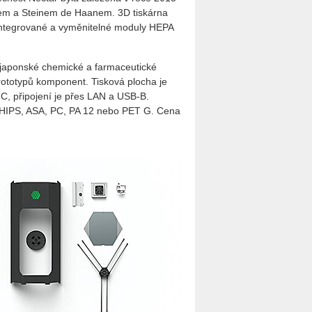
em a Steinem de Haanem. 3D tiskárna
a integrované a vyměnitelné moduly HEPA
d japonské chemické a farmaceutické
prototypů komponent. Tisková plocha je
C, připojení je přes LAN a USB-B.
A, HIPS, ASA, PC, PA 12 nebo PET G. Cena