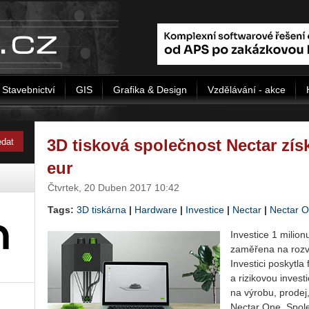
Stavebnictví
GIS
Grafika & Design
Vzdělávání - akce
3D tisková společnost Nectar získ
eur
Čtvrtek, 20 Duben 2017 10:42
Tags:
3D tiskárna
|
Hardware
|
Investice
|
Nectar
|
Nectar 
Investice 1 milio
zaměřena na rozvo
Investici poskytla
a rizikovou inves
na výrobu, prodej
Nectar One. Spole