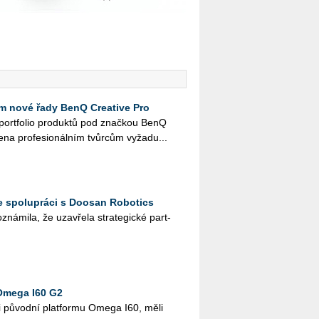
 nové řady BenQ Creative Pro
é port­fo­lio pro­duk­tů pod znač­kou BenQ
e­na pro­fe­si­o­nál­ním tvůr­cům vy­ža­du...
e spolupráci s Doosan Robotics
ná­mi­la, že uza­vře­la stra­te­gic­ké part­
Omega I60 G2
i pů­vod­ní plat­for­mu Omega I60, měli