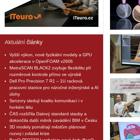
Aktuální
články
Vyšší výkon, nové fyzikální modely a GPU
akcelerace v OpenFOAM v2606
MetraSCAN BLACK2 zvyšuje flexibilitu při
rozměrové kontrole přímo ve výrobě
Dell Pro Precision 7 R1 – 1U racková
pracovní stanice pro náročné inženýrské a AI
úlohy
Senzory sledují kvalitu komunikací i v
horkém létu
ČAS rozšířila Datový standard stavby a
dokončila další milník zavádění BIM v Česku
3D modely pomáhají městům plánovat
rozvoj i zvládat krize
BenQ PD2732U vrcholem nové řady BenQ