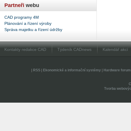
Partneři
webu
CAD programy 4M
Plánování a řízení výroby
Správa majetku a řízení údržby
Kontakty redakce CAD
Týdeník CADnews
Kalendář akcí
|
RSS
|
Ekonomické a informační systémy
|
Hardware forum
Tvorba webovýc