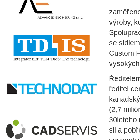
zaměřeno
výroby, k
Spoluprac
se sídlem
Custom F
vysokých 
Ředitele
ředitel c
kanadskýc
(2,7 mili
30letého
sil a pobř