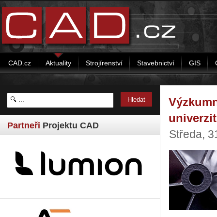
CAD.cz
Aktuality
Strojírenství
Stavebnictví
GIS
Výzkumn
univerzi
Partneři
Projektu CAD
Středa, 3