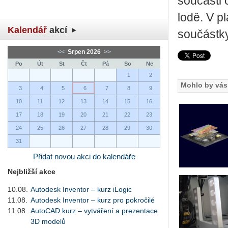
součásti 
lodě. V pl
Kalendář
akcí
součástky
<<
Srpen 2026
>>
Po
Út
St
Čt
Pá
So
Ne
1
2
Mohlo by vás 
3
4
5
6
7
8
9
10
11
12
13
14
15
16
17
18
19
20
21
22
23
24
25
26
27
28
29
30
31
Přidat novou akci do kalendáře
Nejbližší akce
10.08.
Autodesk Inventor – kurz iLogic
11.08.
Autodesk Inventor – kurz pro pokročilé
11.08.
AutoCAD kurz – vytváření a prezentace
3D modelů