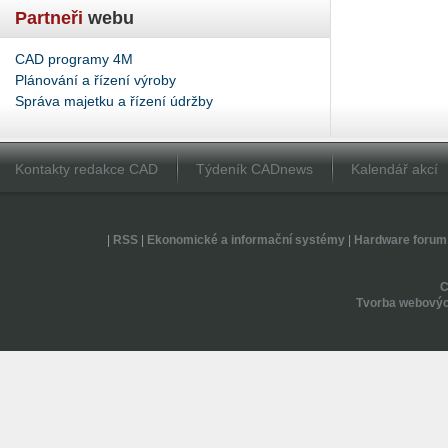
Partneři
webu
CAD programy 4M
Plánování a řízení výroby
Správa majetku a řízení údržby
Kontakty redakce CAD
Týdeník CADnews
Kalendář akcí
|
RSS
|
Ekonomické a informační systémy
|
Hardware forum
Tvorba webovýc