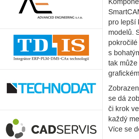
Komponent
SmartCAMc
pro lepší
modelů. 
pokročilé
s bohatý
tak může 
grafickém
Zobrazení
se dá zob
či krok v
každý mez
Více se 