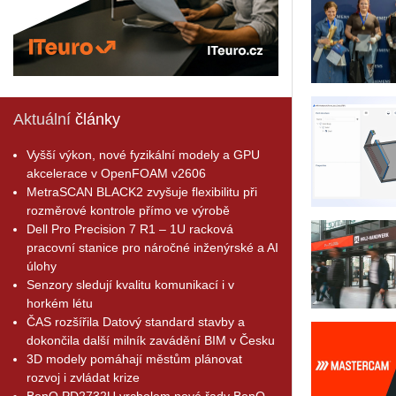
Aktuální
články
Vyšší výkon, nové fyzikální modely a GPU
akcelerace v OpenFOAM v2606
MetraSCAN BLACK2 zvyšuje flexibilitu při
rozměrové kontrole přímo ve výrobě
Dell Pro Precision 7 R1 – 1U racková
pracovní stanice pro náročné inženýrské a AI
úlohy
Senzory sledují kvalitu komunikací i v
horkém létu
ČAS rozšířila Datový standard stavby a
dokončila další milník zavádění BIM v Česku
3D modely pomáhají městům plánovat
rozvoj i zvládat krize
BenQ PD2732U vrcholem nové řady BenQ