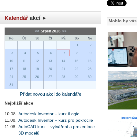
Kalendář
akcí
Mohlo by vás 
<<
Srpen 2026
>>
Po
Út
St
Čt
Pá
So
Ne
1
2
3
4
5
6
7
8
9
10
11
12
13
14
15
16
17
18
19
20
21
22
23
24
25
26
27
28
29
30
31
Přidat novou akci do kalendáře
Nejbližší akce
10.08.
Autodesk Inventor – kurz iLogic
11.08.
Autodesk Inventor – kurz pro pokročilé
11.08.
AutoCAD kurz – vytváření a prezentace
3D modelů