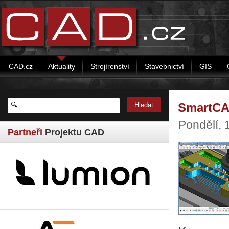
CAD.cz
Aktuality
Strojírenství
Stavebnictví
GIS
SmartCA
Pondělí,
Partneři
Projektu CAD