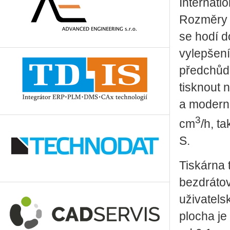
Internati
Rozměry n
se hodí d
vylepšení 
předchůd
tisknout 
a moderní
3
cm
/h, t
S.
Tiskárna 
bezdrátov
uživatels
plocha je