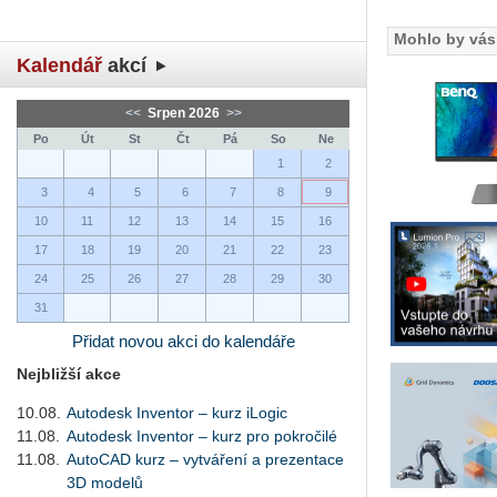
Mohlo by vás 
Kalendář
akcí
<<
Srpen 2026
>>
Po
Út
St
Čt
Pá
So
Ne
1
2
3
4
5
6
7
8
9
10
11
12
13
14
15
16
17
18
19
20
21
22
23
24
25
26
27
28
29
30
31
Přidat novou akci do kalendáře
Nejbližší akce
10.08.
Autodesk Inventor – kurz iLogic
11.08.
Autodesk Inventor – kurz pro pokročilé
11.08.
AutoCAD kurz – vytváření a prezentace
3D modelů