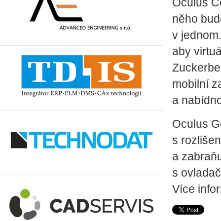
Oculus C
něho bude
v jednom
aby virtuá
Zuckerbe
mobilní z
a nabídnou
Oculus Go
s rozliš
a zabraňu
s ovlada
Více info