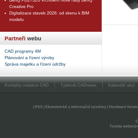
Creative Pro
Digitalizace staveb 2026: od skenu k BIM
modelu
Partneři
webu
CAD programy 4M
Plánování a řízení výroby
Správa majetku a řízení údržby
Kontakty redakce CAD
Týdeník CADnews
Kalendář akcí
|
RSS
|
Ekonomické a informační systémy
|
Hardware forum
Tvorba webovýc