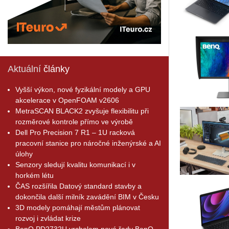
Aktuální
články
Vyšší výkon, nové fyzikální modely a GPU
akcelerace v OpenFOAM v2606
MetraSCAN BLACK2 zvyšuje flexibilitu při
rozměrové kontrole přímo ve výrobě
Dell Pro Precision 7 R1 – 1U racková
pracovní stanice pro náročné inženýrské a AI
úlohy
Senzory sledují kvalitu komunikací i v
horkém létu
ČAS rozšířila Datový standard stavby a
dokončila další milník zavádění BIM v Česku
3D modely pomáhají městům plánovat
rozvoj i zvládat krize
BenQ PD2732U vrcholem nové řady BenQ