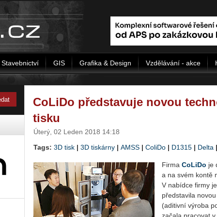
Stavebnictví
GIS
Grafika & Design
Vzdělávání - akce
CoLiDo představuje novou techn
tisku
Úterý, 02 Leden 2018 14:18
Tags:
3D tisk
|
3D tiskárny
|
AMSS
|
ColiDo
|
D1315
|
Delta
Firma
CoLiDo
je 
a na svém kontě m
V nabídce firmy j
představila novou
(aditivní výroba p
začala pracovat 