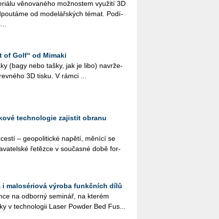
i­á­lu vě­no­va­né­ho mož­nos­tem vy­u­ži­tí 3D
­pou­tá­me od mo­de­lář­ských témat. Po­dí­
...
t of Golf“ od Mimaki
 vaky (bagy nebo tašky, jak je libo) na­vr­že­
­rev­né­ho 3D tisku. V rámci ...
ové technologie zajistit obranu
s­tí – ge­o­po­li­tic­ké na­pě­tí, mě­ní­cí se
a­va­tel­ské ře­těz­ce v sou­čas­né době for­
 i malosériová výroba funkčních dílů
ce na od­bor­ný se­mi­nář, na kte­rém
­ky v tech­no­lo­gii Laser Pow­der Bed Fus...