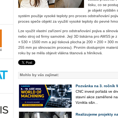
tisku, co se postu
je objekt vytištěn
systém použije vysoké teploty pro proces odstraňování pojiv
proces speče objekt za využití vysoké teploty do pevné hmo
Lze využít vlastní zařízení pro odstraňování pojiva a slino
nebo stroj od firmy samotné. Její 3D tiskárna pro AMSS je 
× 530 × 1500 mm a její tisková plocha je 200 × 200 × 300 mm
255 mm po slinovacím procesu). Prvním dostupným materiá
roku by se měla objevit vlákna titanová a hliníková.
Mohlo by vás zajímat:
Pozvánka na 3. roční
CNC in­vest po­řá­dá ve d
stav­ní akce za­mě­ře­né na 
Vznik­la s&n...
Realizujeme projekty na 