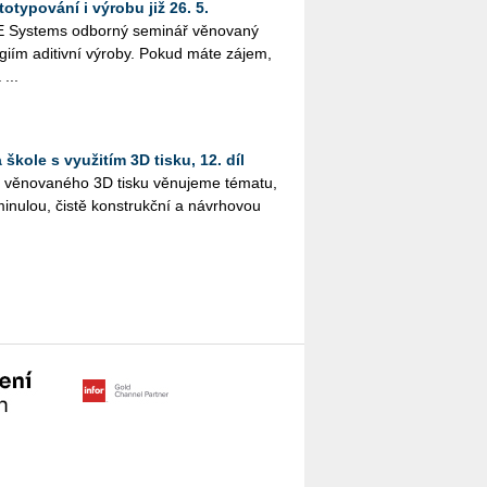
otypování i výrobu již 26. 5.
Sys­tems od­bor­ný se­mi­nář vě­no­va­ný
o­giím adi­tiv­ní vý­ro­by. Pokud máte zájem,
 ...
škole s využitím 3D tisku, 12. díl
lu vě­no­va­né­ho 3D tisku vě­nu­je­me té­ma­tu,
i­nu­lou, čistě kon­strukč­ní a ná­vr­ho­vou