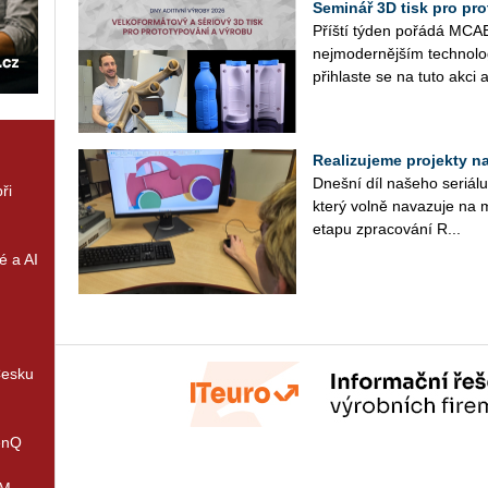
Seminář 3D tisk pro prot
Příští týden po­řá­dá MCAE 
nej­mo­der­něj­ším tech­no­l
při­hlas­te se na tuto akci a
Realizujeme projekty na 
Dneš­ní díl na­še­ho se­ri­á­
ři
který volně na­va­zu­je na m
etapu zpra­co­vá­ní R...
é a AI
Česku
enQ
IM