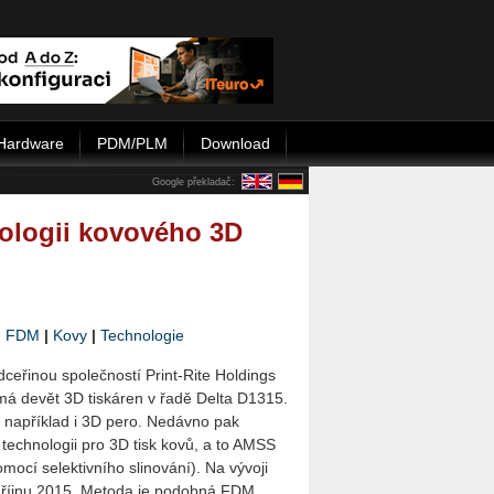
Hardware
PDM/PLM
Download
Google překladač:
ologii kovového 3D
|
FDM
|
Kovy
|
Technologie
dceřinou společností Print-Rite Holdings
á devět 3D tiskáren v řadě Delta D1315.
e například i 3D pero. Nedávno pak
 technologii pro 3D tisk kovů, a to AMSS
omocí selektivního slinování). Na vývoji
v říjnu 2015. Metoda je podobná FDM