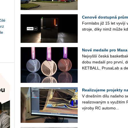
Cenově dostupná průmy
ilé
Form­labs již 15 let vy­ví­jí v
urz
stro­je, díky nimž může kdo­
le
Nové medaile pro Maxa
Nej­vyš­ší česká bas­ket­ba
do­bu me­dai­lí pro první, 
KET­BALL, Prusa­Lab a de­
Realizujeme projekty na 
V dneš­ním dílu na­še­ho se­r
re­a­li­zo­va­ným s vy­u­ži
vý­ro­by RC au­to­mo­...