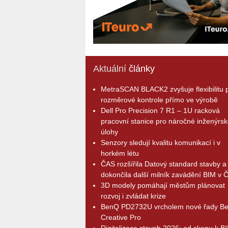
Aktuální
články
MetraSCAN BLACK2 zvyšuje flexibilitu p
rozměrové kontrole přímo ve výrobě
Dell Pro Precision 7 R1 – 1U racková
pracovní stanice pro náročné inženýrsk
úlohy
Senzory sledují kvalitu komunikací i v
horkém létu
ČAS rozšířila Datový standard stavby a
dokončila další milník zavádění BIM v 
3D modely pomáhají městům plánovat
rozvoj i zvládat krize
BenQ PD2732U vrcholem nové řady B
Creative Pro
Digitalizace staveb 2026: od skenu k B