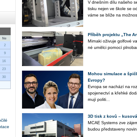
V dneš­ním dílu na­še­ho se­r
tisku nejen ve škole se od
vá­me se blíže na mož­nos­
Příběh projektu „The Ar
Ne
Mi­ma­ki oži­vu­je gol­fo­vé
2
né uměl­ci po­mo­cí pl­no­ba
9
16
23
Mohou simulace a špičk
30
Evropy?
Ev­ro­pa se na­chá­zí na roz­ce
spo­je­nec­tví a křeh­ké do­d
mu­jí po­li­ti­...
3D tisk z kovů – kusová
čilé
MCAE Sys­tems zve zá­jem­
ntace
budou před­sta­ve­ny no­vin