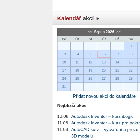
Kalendář
akcí
<<
Srpen 2026
>>
Po
Út
St
Čt
Pá
So
1
3
4
5
6
7
8
10
11
12
13
14
15
17
18
19
20
21
22
24
25
26
27
28
29
31
Přidat novou akci do kalendáře
Nejbližší akce
10.08.
Autodesk Inventor – kurz iLogic
11.08.
Autodesk Inventor – kurz pro pokro
11.08.
AutoCAD kurz – vytváření a preze
3D modelů