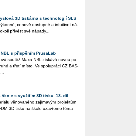
slová 3D tiskárna s technologií SLS
ý­kon­né, ce­no­vě do­stup­né a in­tu­i­tiv­ní ná­
ko­li při­vést své ná­pa­dy...
 NBL s přispěním PrusaLab
­lo­vá sou­těž Maxa NBL zís­ká­vá novou po­
druhé a třetí místo. Ve spo­lu­prá­ci CZ BAS­
...
škole s využitím 3D tisku, 13. díl
i­á­lu vě­no­va­né­ho za­jí­ma­vým pro­jek­tům
­tím FDM 3D tisku na škole uza­vře­me téma