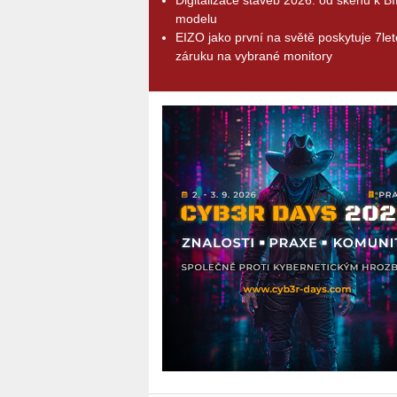
modelu
EIZO jako první na světě poskytuje 7le
záruku na vybrané monitory