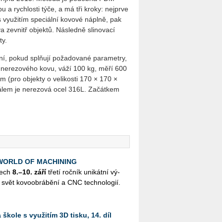
pu a rychlosti týče, a má tři kroky: nejprve
 s využitím speciální kovové náplně, pak
a zevnitř objektů. Následně slinovací
ty.
vání, pokud splňují požadované parametry,
z nerezového kovu, váží 100 kg, měří 600
 (pro objekty o velikosti 170 × 170 ×
lem je nerezová ocel 316L. Začátkem
k WORLD OF MACHINING
nech
8.–10. září
třetí roč­ník uni­kát­ní vý­
svět ko­vo­ob­rá­bě­ní a CNC tech­no­lo­gií.
škole s využitím 3D tisku, 14. díl