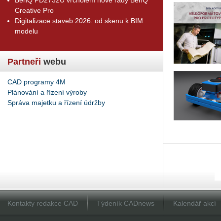
Creative Pro
Digitalizace staveb 2026: od skenu k BIM
modelu
Partneři
webu
CAD programy 4M
Plánování a řízení výroby
Správa majetku a řízení údržby
Kontakty redakce CAD
Týdeník CADnews
Kalendář akcí