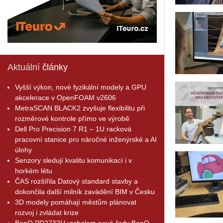
Aktuální
články
Vyšší výkon, nové fyzikální modely a GPU
akcelerace v OpenFOAM v2606
MetraSCAN BLACK2 zvyšuje flexibilitu při
rozměrové kontrole přímo ve výrobě
Dell Pro Precision 7 R1 – 1U racková
pracovní stanice pro náročné inženýrské a AI
úlohy
Senzory sledují kvalitu komunikací i v
horkém létu
ČAS rozšířila Datový standard stavby a
dokončila další milník zavádění BIM v Česku
3D modely pomáhají městům plánovat
rozvoj i zvládat krize
BenQ PD2732U vrcholem nové řady BenQ