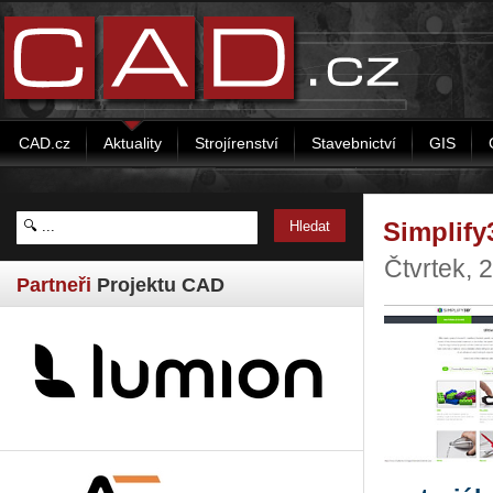
CAD.cz
Aktuality
Strojírenství
Stavebnictví
GIS
Simplify
Čtvrtek, 
Partneři
Projektu CAD