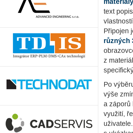
materiál
text popis
vlastností
Připojen 
různých 
obrazovc
z materiál
specifick
Po výběru
výše zmín
a záporů 
využití, 
uživatele