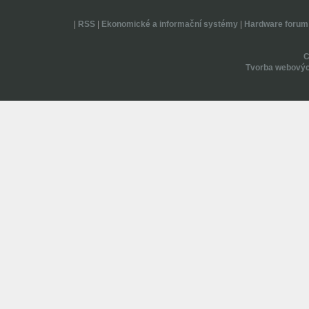
|
RSS
|
Ekonomické a informační systémy
|
Hardware forum
Tvorba webovýc