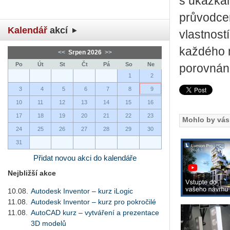
s ukázkam
průvodce
Kalendář
akcí
vlastnost
každého m
<<
Srpen 2026
>>
Po
Út
St
Čt
Pá
So
Ne
porovnání
1
2
3
4
5
6
7
8
9
10
11
12
13
14
15
16
17
18
19
20
21
22
23
Mohlo by vás 
24
25
26
27
28
29
30
31
Přidat novou akci do kalendáře
Nejbližší akce
10.08.
Autodesk Inventor – kurz iLogic
11.08.
Autodesk Inventor – kurz pro pokročilé
11.08.
AutoCAD kurz – vytváření a prezentace
3D modelů