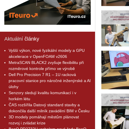
Aktuální
články
Vyšší výkon, nové fyzikální modely a GPU
akcelerace v OpenFOAM v2606
MetraSCAN BLACK2 zvyšuje flexibilitu při
rozměrové kontrole přímo ve výrobě
Dell Pro Precision 7 R1 – 1U racková
pracovní stanice pro náročné inženýrské a AI
úlohy
Senzory sledují kvalitu komunikací i v
horkém létu
ČAS rozšířila Datový standard stavby a
dokončila další milník zavádění BIM v Česku
3D modely pomáhají městům plánovat
rozvoj i zvládat krize
BenQ PD2732U vrcholem nové řady BenQ