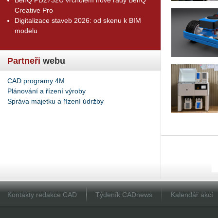
Creative Pro
Digitalizace staveb 2026: od skenu k BIM
modelu
Partneři
webu
CAD programy 4M
Plánování a řízení výroby
Správa majetku a řízení údržby
Kontakty redakce CAD
Týdeník CADnews
Kalendář akcí