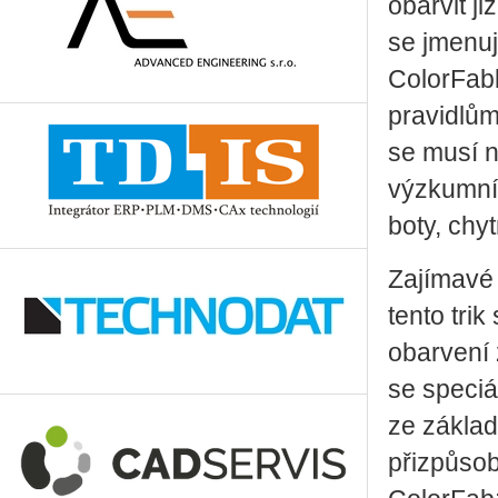
obarvit j
se jmenuj
ColorFabb
pravidlům
se musí na
výzkumníc
boty, chy
Zajímavé 
tento trik
obarvení
se speciá
ze základ
přizpůso