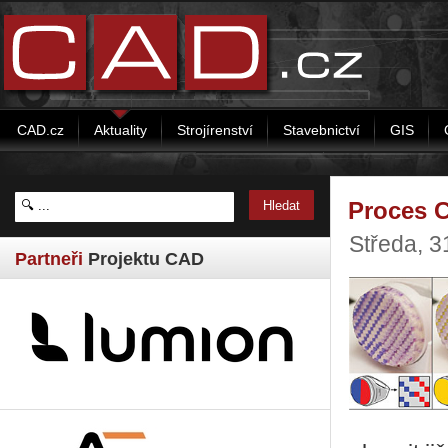
CAD.cz
Aktuality
Strojírenství
Stavebnictví
GIS
Proces C
Středa, 
Partneři
Projektu CAD