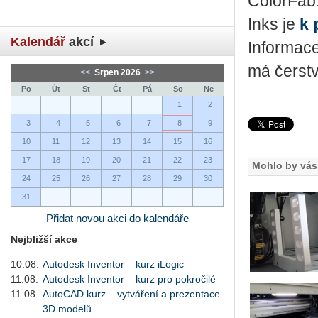
ColorFab:
Inks je
k 
Kalendář
akcí
Informac
má čerstv
<<
Srpen 2026
>>
Po
Út
St
Čt
Pá
So
Ne
1
2
3
4
5
6
7
8
9
10
11
12
13
14
15
16
17
18
19
20
21
22
23
Mohlo by vás 
24
25
26
27
28
29
30
31
Přidat novou akci do kalendáře
Nejbližší akce
10.08.
Autodesk Inventor – kurz iLogic
11.08.
Autodesk Inventor – kurz pro pokročilé
11.08.
AutoCAD kurz – vytváření a prezentace
3D modelů