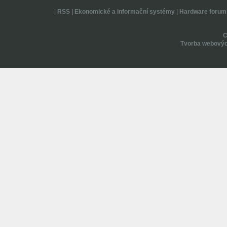
|
RSS
|
Ekonomické a informační systémy
|
Hardware forum
Tvorba webovýc