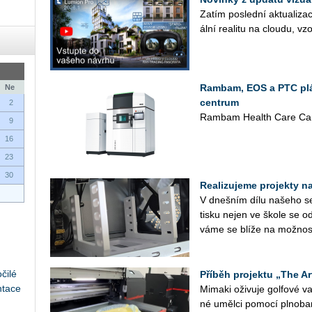
Zatím po­sled­ní ak­tu­a­li­za
ál­ní re­a­li­tu na clou­du, vz
Rambam, EOS a PTC plán
Ne
centrum
2
Rambam Health Care Cam
9
16
23
30
Realizujeme projekty na 
V dneš­ním dílu na­še­ho se­r
tisku nejen ve škole se od
vá­me se blíže na mož­nos­
čilé
Příběh projektu „The Ar
ntace
Mi­ma­ki oži­vu­je gol­fo­vé
né uměl­ci po­mo­cí pl­no­ba