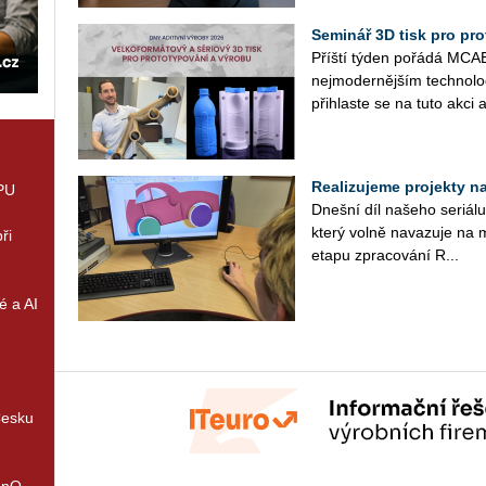
Seminář 3D tisk pro prot
Příští týden po­řá­dá MCAE 
nej­mo­der­něj­ším tech­no­l
při­hlas­te se na tuto akci a
Realizujeme projekty na 
GPU
Dneš­ní díl na­še­ho se­ri­á­
který volně na­va­zu­je na m
ři
etapu zpra­co­vá­ní R...
é a AI
Česku
enQ