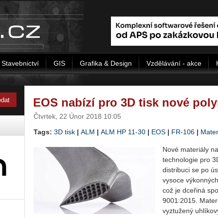
Stavebnictví
GIS
Grafika & Design
Vzdělávání - akce
EOS nabízí pro 3D tisk nové pol
Čtvrtek, 22 Únor 2018 10:05
Tags:
3D tisk
|
ALM
|
ALM HP 11-30
|
EOS
|
FR-106
|
Mater
Nové materiály na
technologie pro 3
distribuci se po ú
vysoce výkonných
což je dceřiná sp
9001:2015. Mater
vyztužený uhlíko