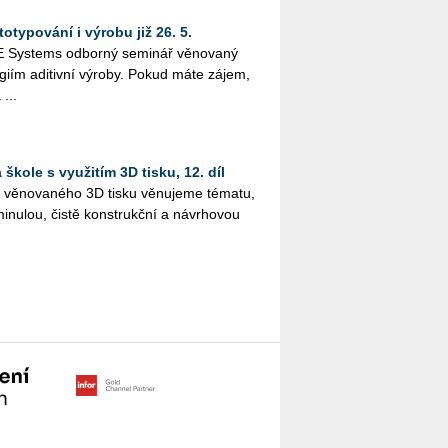
otypování i výrobu již 26. 5.
Sys­tems od­bor­ný se­mi­nář vě­no­va­ný
o­giím adi­tiv­ní vý­ro­by. Pokud máte zájem,
 ...
škole s využitím 3D tisku, 12. díl
lu vě­no­va­né­ho 3D tisku vě­nu­je­me té­ma­tu,
i­nu­lou, čistě kon­strukč­ní a ná­vr­ho­vou