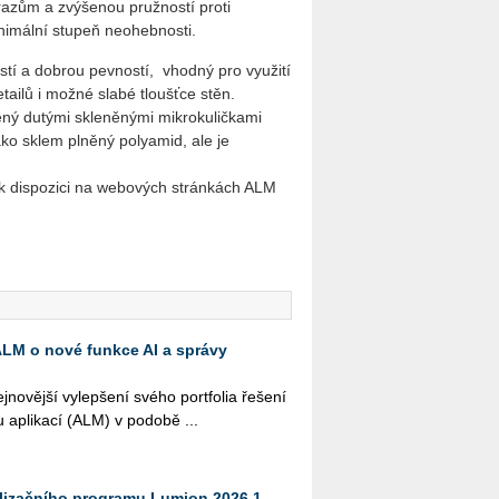
árazům a zvýšenou pružností proti
nimální stupeň neohebnosti.
tí a dobrou pevností, vhodný pro využití
tailů i možné slabé tloušťce stěn.
ěný dutými skleněnými mikrokuličkami
jako sklem plněný polyamid, ale je
 k dispozici na webových stránkách ALM
 ALM o nové funkce AI a správy
o­věj­ší vy­lep­še­ní svého port­fo­lia ře­še­ní
u apli­ka­cí (ALM) v po­do­bě ...
alizačního programu Lumion 2026.1