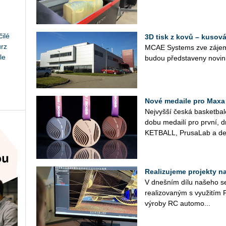
ilé
3D tisk z kovů – kusová
urz
MCAE Sys­tems zve zá­jem­
le
budou před­sta­ve­ny no­vin
Nové medaile pro Maxa
Nej­vyš­ší česká bas­ket­ba
do­bu me­dai­lí pro první, 
KET­BALL, Prusa­Lab a de­
Realizujeme projekty na 
V dneš­ním dílu na­še­ho se­r
re­a­li­zo­va­ným s vy­u­ži
vý­ro­by RC au­to­mo­...