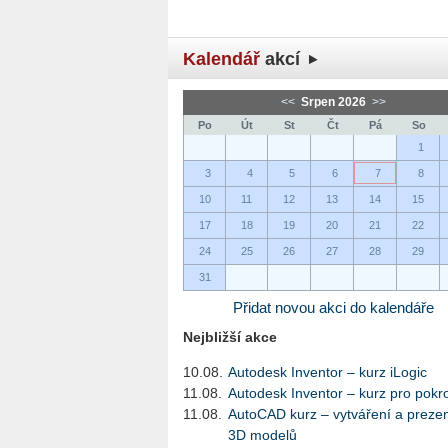
Kalendář
akcí
<<
Srpen 2026
>>
Po
Út
St
Čt
Pá
So
1
3
4
5
6
7
8
10
11
12
13
14
15
17
18
19
20
21
22
24
25
26
27
28
29
31
Přidat novou akci do kalendáře
Nejbližší akce
10.08.
Autodesk Inventor – kurz iLogic
11.08.
Autodesk Inventor – kurz pro pokro
11.08.
AutoCAD kurz – vytváření a preze
3D modelů