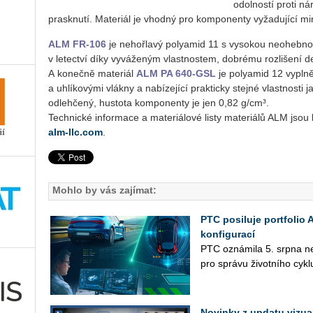
odolností proti n
prasknutí. Materiál je vhodný pro komponenty vyžadující mi
ALM FR-106
je nehořlavý polyamid 11 s vysokou neohebnos
v letectví díky vyváženým vlastnostem, dobrému rozlišení de
A konečně materiál
ALM PA 640-GSL
je polyamid 12 vypln
a uhlíkovými vlákny a nabízející prakticky stejné vlastnosti 
odlehčený, hustota komponenty je jen 0,82 g/cm³.
Technické informace a materiálové listy materiálů ALM jsou
alm-llc.com
.
Mohlo by vás zajímat:
PTC posiluje portfolio
konfigurací
PTC ozná­mi­la 5. srpna nej­n
pro sprá­vu ži­vot­ní­ho cykl
Novinky z updatu vizu