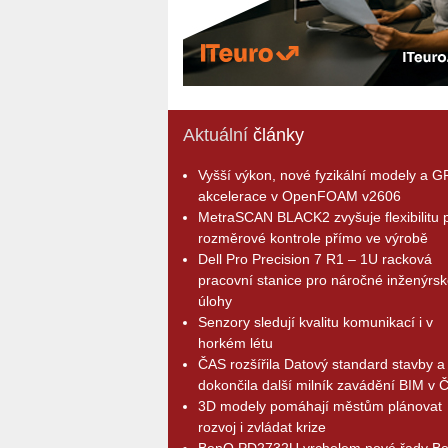
Aktuální
články
Vyšší výkon, nové fyzikální modely a 
akcelerace v OpenFOAM v2606
MetraSCAN BLACK2 zvyšuje flexibilitu p
rozměrové kontrole přímo ve výrobě
Dell Pro Precision 7 R1 – 1U racková
pracovní stanice pro náročné inženýrsk
úlohy
Senzory sledují kvalitu komunikací i v
horkém létu
ČAS rozšířila Datový standard stavby a
dokončila další milník zavádění BIM v 
3D modely pomáhají městům plánovat
rozvoj i zvládat krize
BenQ PD2732U vrcholem nové řady B