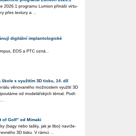
­ce 2026.1 pro­gra­mu Lu­mi­on při­ná­ší vir­tu­
ory přes tex­tu­ry a ...
ují digitální implantologické
pus, EOS a PTC ozná­...
škole s využitím 3D tisku, 14. díl
i­á­lu vě­no­va­né­ho mož­nos­tem vy­u­ži­tí 3D
­pou­tá­me od mo­de­lář­ských témat. Po­dí­
...
t of Golf“ od Mimaki
 vaky (bagy nebo tašky, jak je libo) na­vr­že­
­rev­né­ho 3D tisku. V rámci ...