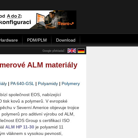
Hardware
PDM/PLM
Download
Google překladač:
ymerové ALM materiály
iály
|
PA 640-GSL
|
Polyamidy
|
Polymery
bízí společnost EOS, nabízející
D tisk kovů a polymerů. V evropské
spěchu v Severní Americe objevuje trojice
 polymerů pro aditivní výrobu od ALM,
olečnost EOS Group s certifikací ISO
iál
ALM HP 11-30
je polyamid 11
vým vláknem s vysokou pevností,