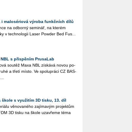
 i malosériová výroba funkčních dílů
ce na od­bor­ný se­mi­nář, na kte­rém
­ky v tech­no­lo­gii Laser Pow­der Bed Fus...
 NBL s přispěním PrusaLab
­lo­vá sou­těž Maxa NBL zís­ká­vá novou po­
druhé a třetí místo. Ve spo­lu­prá­ci CZ BAS­
...
škole s využitím 3D tisku, 13. díl
i­á­lu vě­no­va­né­ho za­jí­ma­vým pro­jek­tům
­tím FDM 3D tisku na škole uza­vře­me téma