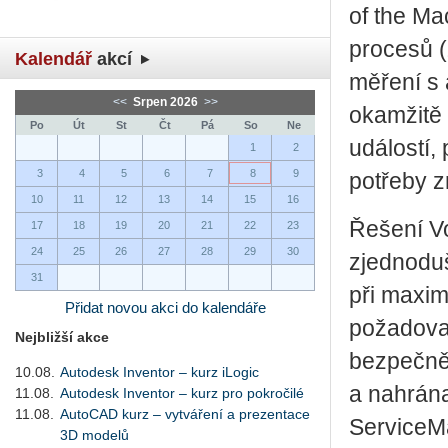
of the Ma
procesů (
Kalendář
akcí
měření s 
<<
Srpen 2026
>>
okamžitě 
Po
Út
St
Čt
Pá
So
Ne
událostí,
1
2
3
4
5
6
7
8
9
potřeby 
10
11
12
13
14
15
16
Řešení Vo
17
18
19
20
21
22
23
24
25
26
27
28
29
30
zjednoduš
31
při maximá
Přidat novou akci do kalendáře
požadova
Nejbližší akce
bezpečně 
10.08.
Autodesk Inventor – kurz iLogic
a nahrána
11.08.
Autodesk Inventor – kurz pro pokročilé
11.08.
AutoCAD kurz – vytváření a prezentace
Service
3D modelů