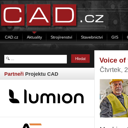
CAD.cz
Aktuality
Strojírenství
Stavebnictví
GIS
Voice of
Čtvrtek, 
Partneři
Projektu CAD