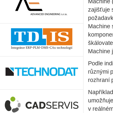
Machine (
zajišťuje 
požadavky
Machine s
komponent
škálovate
Machine 
Podle ind
různými p
rozhraní 
Například
umožňuje
v reálném