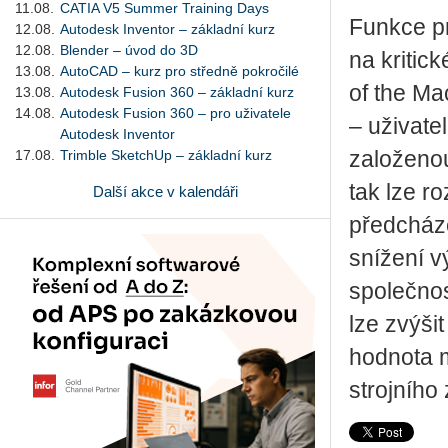
11.08.
CATIA V5 Summer Training Days
Funkce p
12.08.
Autodesk Inventor – základní kurz
12.08.
Blender – úvod do 3D
na kritic
13.08.
AutoCAD – kurz pro středně pokročilé
of the Ma
13.08.
Autodesk Fusion 360 – základní kurz
14.08.
Autodesk Fusion 360 – pro uživatele
– uživate
Autodesk Inventor
17.08.
Trimble SketchUp – základní kurz
založeno
tak lze r
Další akce v kalendáři
předcház
snížení v
společnos
lze zvýšit
hodnota m
strojního 