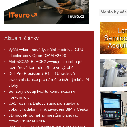
Mohlo by vás 
Aktuální
články
Vyšší výkon, nové fyzikální modely a GPU
akcelerace v OpenFOAM v2606
MetraSCAN BLACK2 zvyšuje flexibilitu při
rozměrové kontrole přímo ve výrobě
Dell Pro Precision 7 R1 – 1U racková
pracovní stanice pro náročné inženýrské a AI
úlohy
Senzory sledují kvalitu komunikací i v
horkém létu
ČAS rozšířila Datový standard stavby a
dokončila další milník zavádění BIM v Česku
3D modely pomáhají městům plánovat
rozvoj i zvládat krize
BenQ PD2732U vrcholem nové řady BenQ