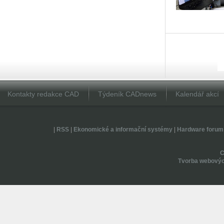
Kontakty redakce CAD
Týdeník CADnews
Kalendář akcí
|
RSS
|
Ekonomické a informační systémy
|
Hardware forum
Tvorba webovýc