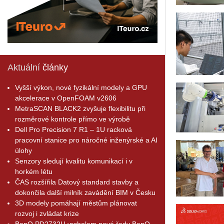
Aktuální
články
Vyšší výkon, nové fyzikální modely a GPU
akcelerace v OpenFOAM v2606
MetraSCAN BLACK2 zvyšuje flexibilitu při
rozměrové kontrole přímo ve výrobě
Dell Pro Precision 7 R1 – 1U racková
pracovní stanice pro náročné inženýrské a AI
úlohy
Senzory sledují kvalitu komunikací i v
horkém létu
ČAS rozšířila Datový standard stavby a
dokončila další milník zavádění BIM v Česku
3D modely pomáhají městům plánovat
rozvoj i zvládat krize
BenQ PD2732U vrcholem nové řady BenQ