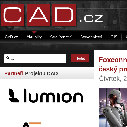
CAD.cz
Aktuality
Strojírenství
Stavebnictví
GIS
Foxconn
český p
Partneři
Projektu CAD
Čtvrtek, 