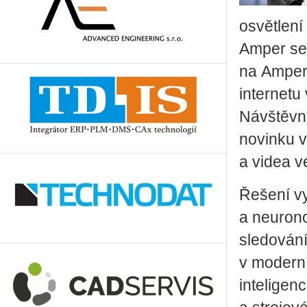
osvětlení
Amper se 
na Amperu
internetu
Návštěvní
novinku v
a videa v
Řešení vy
a neurono
sledování
v moderní
in­te­li­g