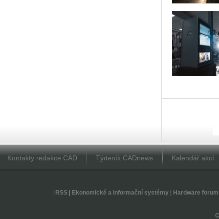
Kontakty redakce CAD
Týdeník CADnews
Kalendář akcí
|
RSS
|
Ekonomické a informační systémy
|
Hardware forum