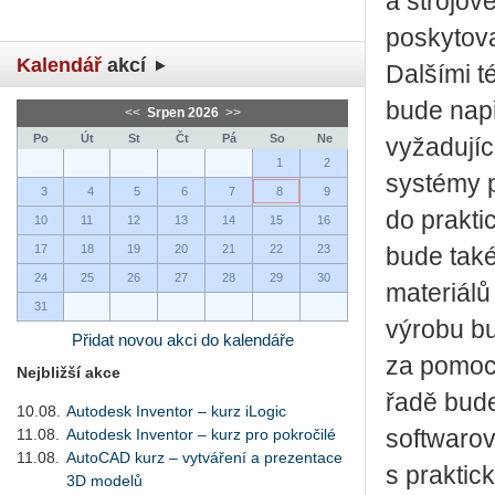
a strojov
po­s­ky­to­
Kalendář
akcí
Dalšími t
bude např
<<
Srpen 2026
>>
Po
Út
St
Čt
Pá
So
Ne
vyžadujíc
1
2
systémy p
3
4
5
6
7
8
9
do prakti
10
11
12
13
14
15
16
17
18
19
20
21
22
23
bude také
24
25
26
27
28
29
30
materiálů
31
výrobu b
Přidat novou akci do kalendáře
za pomoc
Nejbližší akce
řadě bude
10.08.
Autodesk Inventor – kurz iLogic
11.08.
Autodesk Inventor – kurz pro pokročilé
softwarov
11.08.
AutoCAD kurz – vytváření a prezentace
s praktic
3D modelů