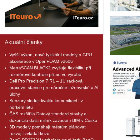
Aktuální
články
Vyšší výkon, nové fyzikální modely a GPU
akcelerace v OpenFOAM v2606
MetraSCAN BLACK2 zvyšuje flexibilitu při
rozměrové kontrole přímo ve výrobě
Dell Pro Precision 7 R1 – 1U racková
pracovní stanice pro náročné inženýrské a AI
úlohy
Senzory sledují kvalitu komunikací i v
horkém létu
ČAS rozšířila Datový standard stavby a
dokončila další milník zavádění BIM v Česku
3D modely pomáhají městům plánovat
rozvoj i zvládat krize
BenQ PD2732U vrcholem nové řady BenQ