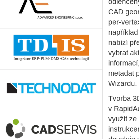
odlehčený
CAD geome
per-verte
například
nabízí pře
vybrat ak
informací
metadat 
Wizardu.
Tvorba 3
v RapidAu
využít ze
instrukce