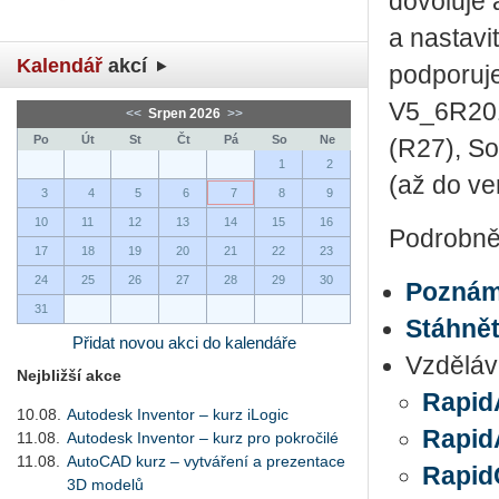
dovoluje
a nastavi
Kalendář
akcí
podporuje
V5_6R2017
<<
Srpen 2026
>>
Po
Út
St
Čt
Pá
So
Ne
(R27), S
1
2
(až do ve
3
4
5
6
7
8
9
10
11
12
13
14
15
16
Podrobněj
17
18
19
20
21
22
23
24
25
26
27
28
29
30
Poznám
31
Stáhnět
Přidat novou akci do kalendáře
Vzděláv
Nejbližší akce
Rapid
10.08.
Autodesk Inventor – kurz iLogic
RapidA
11.08.
Autodesk Inventor – kurz pro pokročilé
11.08.
AutoCAD kurz – vytváření a prezentace
Rapid
3D modelů