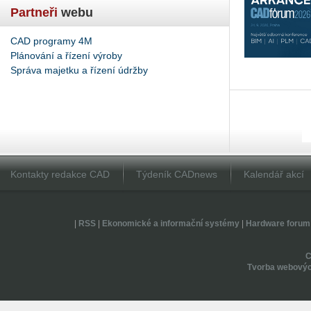
Partneři
webu
CAD programy 4M
Plánování a řízení výroby
Správa majetku a řízení údržby
Kontakty redakce CAD
Týdeník CADnews
Kalendář akcí
|
RSS
|
Ekonomické a informační systémy
|
Hardware forum
Tvorba webovýc