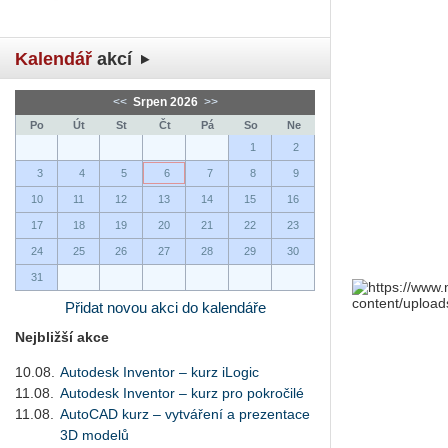
Kalendář
akcí
<<
Srpen 2026
>>
Po
Út
St
Čt
Pá
So
Ne
1
2
3
4
5
6
7
8
9
10
11
12
13
14
15
16
17
18
19
20
21
22
23
24
25
26
27
28
29
30
31
Přidat novou akci do kalendáře
Nejbližší akce
10.08.
Autodesk Inventor – kurz iLogic
11.08.
Autodesk Inventor – kurz pro pokročilé
11.08.
AutoCAD kurz – vytváření a prezentace
3D modelů