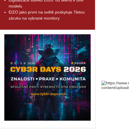
modelu
EIZO jako první na světě poskytuje 7letou
záruku na vybrané monitory