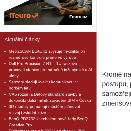
Aktuální
články
MetraSCAN BLACK2 zvyšuje flexibilitu při
rozměrové kontrole přímo ve výrobě
Dell Pro Precision 7 R1 – 1U racková
pracovní stanice pro náročné inženýrské a AI
Kromě na
úlohy
Senzory sledují kvalitu komunikací i v
postupu, 
horkém létu
samozřejm
ČAS rozšířila Datový standard stavby a
dokončila další milník zavádění BIM v Česku
zmenšován
3D modely pomáhají městům plánovat
rozvoj i zvládat krize
BenQ PD2732U vrcholem nové řady BenQ
Creative Pro
Digitalizace staveb 2026: od skenu k BIM