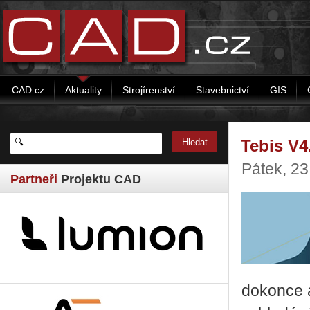
CAD.cz
Aktuality
Strojírenství
Stavebnictví
GIS
Tebis V4.
Pátek, 2
Partneři
Projektu CAD
dokonce a