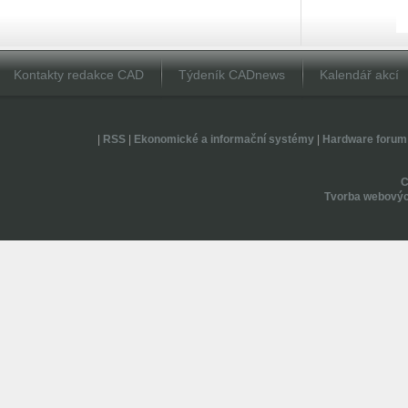
Kontakty redakce CAD
Týdeník CADnews
Kalendář akcí
|
RSS
|
Ekonomické a informační systémy
|
Hardware forum
Tvorba webovýc