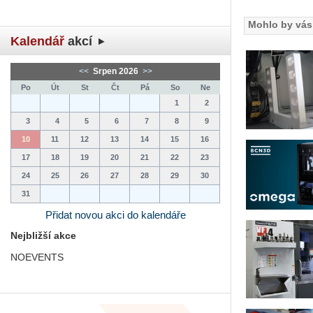
Mohlo by vás 
Kalendář
akcí
<<
Srpen 2026
>>
Po
Út
St
Čt
Pá
So
Ne
1
2
3
4
5
6
7
8
9
10
11
12
13
14
15
16
17
18
19
20
21
22
23
24
25
26
27
28
29
30
31
Přidat novou akci do kalendáře
Nejbližší akce
NOEVENTS