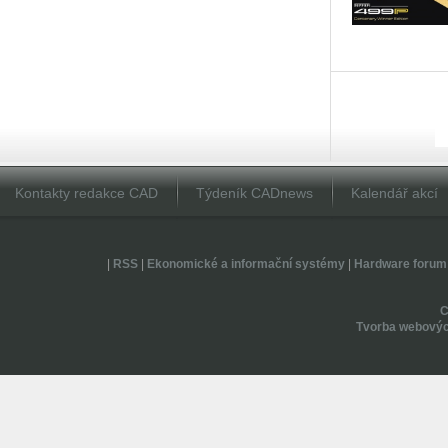
Kontakty redakce CAD
Týdeník CADnews
Kalendář akcí
|
RSS
|
Ekonomické a informační systémy
|
Hardware forum
Tvorba webovýc