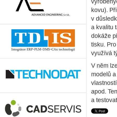
vyrobený
kovu). Př
v důsledk
a kvalitu 
dokáže p
tisku. Pro
využívá 
V něm lz
modelů a 
vlastností
apod. Ten
a testovat