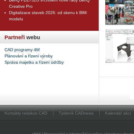
Creative Pro
Digitalizace staveb 2026: od skenu k BIM
modelu
Partneři
webu
CAD programy 4M
Plánování a řízení výroby
Správa majetku a řízení údržby
Kontakty redakce CAD
Týdeník CADnews
Kalendář akcí