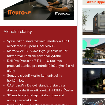
Aktuální
články
Vyšší výkon, nové fyzikální modely a GPU
akcelerace v OpenFOAM v2606
MetraSCAN BLACK2 zvyšuje flexibilitu při
rozměrové kontrole přímo ve výrobě
Dell Pro Precision 7 R1 – 1U racková
pracovní stanice pro náročné inženýrské a AI
úlohy
Senzory sledují kvalitu komunikací i v
horkém létu
ČAS rozšířila Datový standard stavby a
dokončila další milník zavádění BIM v Česku
3D modely pomáhají městům plánovat
rozvoj i zvládat krize
BenQ PD2732U vrcholem nové řady BenQ