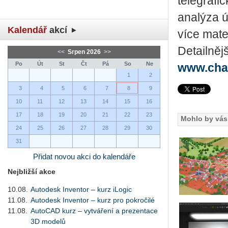
telegrafi
analýza ú
Kalendář
akcí
více mater
Detailněj
<<
Srpen 2026
>>
Po
Út
St
Čt
Pá
So
Ne
www.cha
1
2
3
4
5
6
7
8
9
10
11
12
13
14
15
16
17
18
19
20
21
22
23
Mohlo by vás 
24
25
26
27
28
29
30
31
Přidat novou akci do kalendáře
Nejbližší akce
10.08.
Autodesk Inventor – kurz iLogic
11.08.
Autodesk Inventor – kurz pro pokročilé
11.08.
AutoCAD kurz – vytváření a prezentace
3D modelů