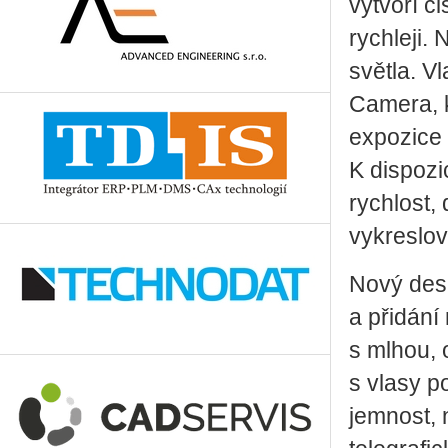
vytvoří č
rychleji.
světla. V
Camera, k
expozice 
K dispozi
rychlost,
vykreslov
Nový des
a přidání
s mlhou, 
s vlasy p
jemnost, 