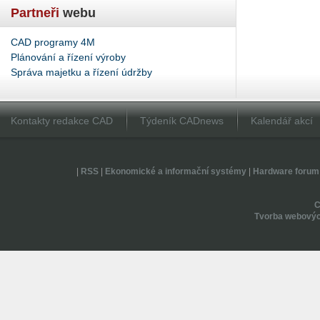
Partneři
webu
CAD programy 4M
Plánování a řízení výroby
Správa majetku a řízení údržby
Kontakty redakce CAD
Týdeník CADnews
Kalendář akcí
|
RSS
|
Ekonomické a informační systémy
|
Hardware forum
Tvorba webovýc