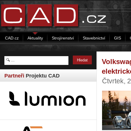
CAD.cz
Aktuality
Strojírenství
Stavebnictví
GIS
Volkswag
elektric
Partneři
Projektu CAD
Čtvrtek, 