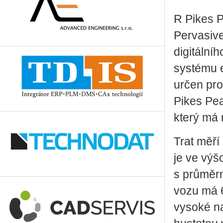
R Pikes P
Pervasive
digitální
systému e
určen pr
Pikes Pea
který má
Trat měří
je ve výš
s průměrn
vozu má 6
vysoké na