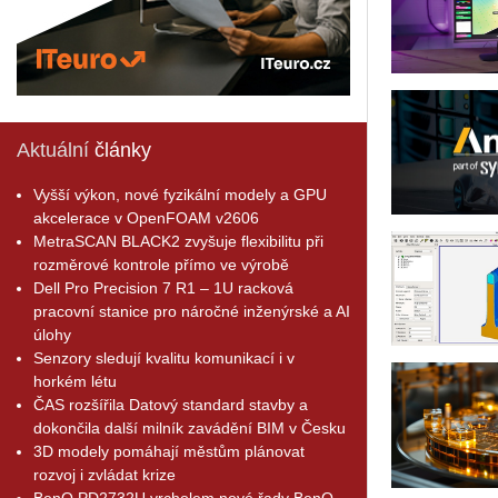
Aktuální
články
Vyšší výkon, nové fyzikální modely a GPU
akcelerace v OpenFOAM v2606
MetraSCAN BLACK2 zvyšuje flexibilitu při
rozměrové kontrole přímo ve výrobě
Dell Pro Precision 7 R1 – 1U racková
pracovní stanice pro náročné inženýrské a AI
úlohy
Senzory sledují kvalitu komunikací i v
horkém létu
ČAS rozšířila Datový standard stavby a
dokončila další milník zavádění BIM v Česku
3D modely pomáhají městům plánovat
rozvoj i zvládat krize
BenQ PD2732U vrcholem nové řady BenQ