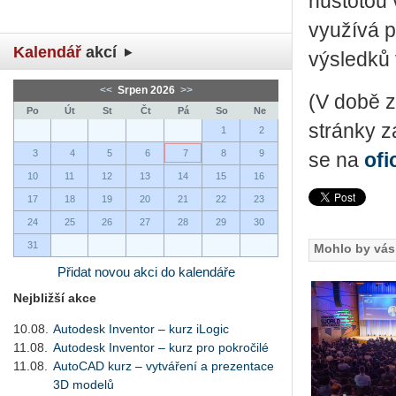
hustotou 
využívá p
Kalendář
akcí
výsledků 
<<
Srpen 2026
>>
(V době z
Po
Út
St
Čt
Pá
So
Ne
stránky z
1
2
3
4
5
6
7
8
9
se na
ofi
10
11
12
13
14
15
16
17
18
19
20
21
22
23
24
25
26
27
28
29
30
31
Mohlo by vás 
Přidat novou akci do kalendáře
Nejbližší akce
10.08.
Autodesk Inventor – kurz iLogic
11.08.
Autodesk Inventor – kurz pro pokročilé
11.08.
AutoCAD kurz – vytváření a prezentace
3D modelů