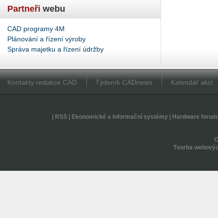
Partneři
webu
CAD programy 4M
Plánování a řízení výroby
Správa majetku a řízení údržby
Kontakty redakce CAD
Týdeník CADnews
Kalendář akcí
|
RSS
|
Ekonomické a informační systémy
|
Hardware forum
Tvorba webovýc