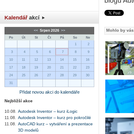
blogu Au
Kalendář
akcí
Mohlo by vás 
<<
Srpen 2026
>>
Po
Út
St
Čt
Pá
So
Ne
1
2
3
4
5
6
7
8
9
10
11
12
13
14
15
16
17
18
19
20
21
22
23
24
25
26
27
28
29
30
31
Přidat novou akci do kalendáře
Nejbližší akce
10.08.
Autodesk Inventor – kurz iLogic
11.08.
Autodesk Inventor – kurz pro pokročilé
11.08.
AutoCAD kurz – vytváření a prezentace
3D modelů