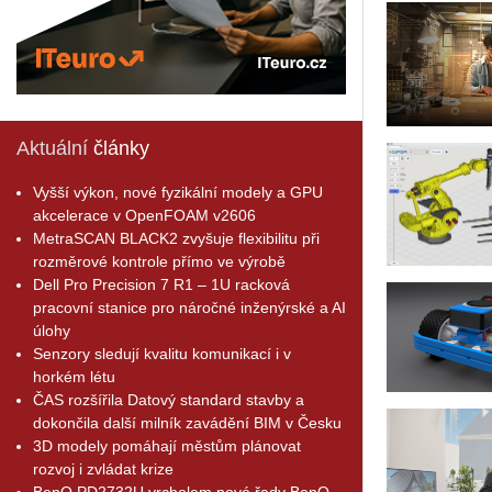
Aktuální
články
Vyšší výkon, nové fyzikální modely a GPU
akcelerace v OpenFOAM v2606
MetraSCAN BLACK2 zvyšuje flexibilitu při
rozměrové kontrole přímo ve výrobě
Dell Pro Precision 7 R1 – 1U racková
pracovní stanice pro náročné inženýrské a AI
úlohy
Senzory sledují kvalitu komunikací i v
horkém létu
ČAS rozšířila Datový standard stavby a
dokončila další milník zavádění BIM v Česku
3D modely pomáhají městům plánovat
rozvoj i zvládat krize
BenQ PD2732U vrcholem nové řady BenQ