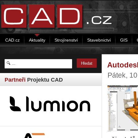
CAD.cz
Aktuality
Strojírenství
Stavebnictví
GIS
Autodesk
Pátek, 1
Partneři
Projektu CAD