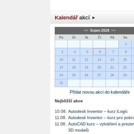
Kalendář
akcí
<<
Srpen 2026
>>
Po
Út
St
Čt
Pá
So
1
3
4
5
6
7
8
10
11
12
13
14
15
17
18
19
20
21
22
24
25
26
27
28
29
31
Přidat novou akci do kalendáře
Nejbližší akce
10.08.
Autodesk Inventor – kurz iLogic
11.08.
Autodesk Inventor – kurz pro pokro
11.08.
AutoCAD kurz – vytváření a preze
3D modelů