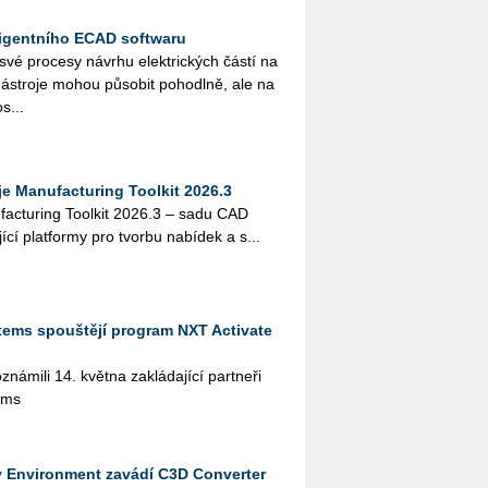
ligentního ECAD softwaru
 své pro­ce­sy ná­vr­hu elek­tric­kých částí na
­stro­je mohou pů­so­bit po­ho­dl­ně, ale na
s...
 Manufacturing Toolkit 2026.3
actu­ring Tool­kit 2026.3 – sadu CAD
jí­cí plat­for­my pro tvor­bu na­bí­dek a s...
tems spouštějí program NXT Activate
­mi­li 14. květ­na za­klá­da­jí­cí part­ne­ři
ems
y Environment zavádí C3D Converter