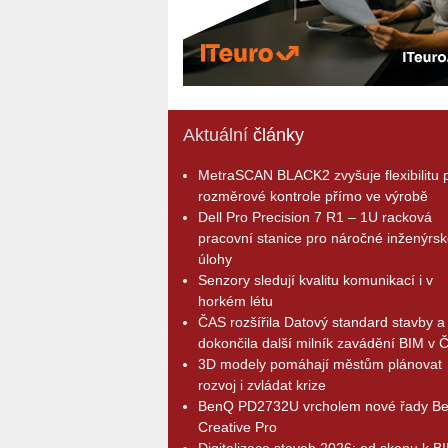
Aktuální
články
MetraSCAN BLACK2 zvyšuje flexibilitu p
rozměrové kontrole přímo ve výrobě
Dell Pro Precision 7 R1 – 1U racková
pracovní stanice pro náročné inženýrsk
úlohy
Senzory sledují kvalitu komunikací i v
horkém létu
ČAS rozšířila Datový standard stavby a
dokončila další milník zavádění BIM v 
3D modely pomáhají městům plánovat
rozvoj i zvládat krize
BenQ PD2732U vrcholem nové řady B
Creative Pro
Digitalizace staveb 2026: od skenu k B