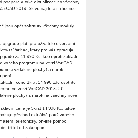
á podpora a také aktualizace na všechny
 VariCAD 2019. Slevu najdete i u licence
eně jsou opět zahrnuty všechny moduly
a upgrade platí pro uživatele s verzemi
ktovat Varicad, který pro vás zpracuje
upgrade za 11 990 Kč, kde oproti základní
od vašeho programu na verzi VariCAD
 pomocí vzdálené plochy) a nárok
upení.
základní ceně 2krát 14 990 zde ušetříte
gramu na verzi VariCAD 2018-2.0,
zdálené plochy) a nárok na všechny nové
ákladní cena je 3krát 14 990 Kč, takže
obsahuje přechod aktuálně používaného
ailem, telefonicky, on-line pomocí
bu tří let od zakoupení.