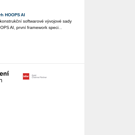
trh HOOPS AI
 kon­struk­ční soft­wa­ro­vé vý­vo­jo­vé sady
OOPS AI, první fra­me­work spe­ci...