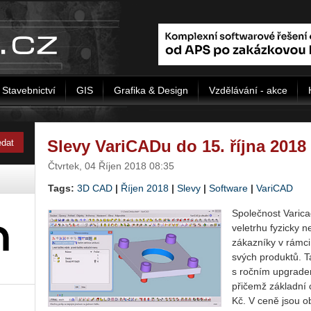
Stavebnictví
GIS
Grafika & Design
Vzdělávání - akce
Slevy VariCADu do 15. října 2018
Čtvrtek, 04 Říjen 2018 08:35
Tags:
3D CAD
|
Říjen 2018
|
Slevy
|
Software
|
VariCAD
Společnost Varicad
veletrhu fyzicky ne
zákazníky v rámci 
svých produktů. T
s ročním upgrade
přičemž základní 
Kč. V ceně jsou 