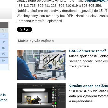
Dotazy nebo objednávky vyřídíte na e-mailu
objednavky@v
485 113 735, 602 411 228, 602 410 619 a 606 605 356.
Nabídka platí pro objednávky doručené nejpozději do 15. ří
Všechny ceny jsou uvedeny bez DPH. Nárok na slevu zanik
uhrazena v termínu splatnosti.
Ne
2
Mohlo by vás zajímat:
9
16
CAD Schroer se zaměřil
23
Mladé spo­leč­nos­ti v ob­las­
30
sa­mé­ho po­čát­ku vy­so­kým
zo­vat pro­fe­si­...
Vizuální obsah bez ček
SO­LID­WORKS Vi­su­a­li­ze 
čilé
data pro vy­tvá­ře­ní fo­to­re­a­
ntace
a nej­jed­no­duš­š...