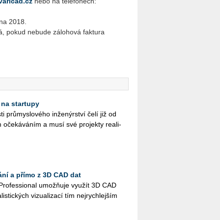
aricad.cz
nebo na telefonech:
jna 2018.
á, pokud nebude zálohová faktura
 na startupy
ti prů­mys­lo­vé­ho in­že­nýr­ství čelí již od
 oče­ká­vá­ním a musí své pro­jek­ty re­a­li­
ání a přímo z 3D CAD dat
Pro­fes­si­o­nal umož­ňuje vy­u­žít 3D CAD
lis­tic­kých vi­zu­a­li­za­cí tím nej­rych­lej­ším