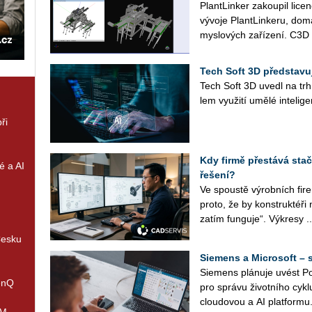
Plant­Lin­ker za­kou­pil li­
vý­vo­je Plant­Lin­ke­ru, do­
mys­lo­vých za­ří­ze­ní. C3D
Tech Soft 3D představ
Tech Soft 3D uvedl na trh 
lem vy­u­ži­tí umělé in­te­li­
ři
Kdy firmě přestává stači
é a AI
řešení?
Ve spous­tě vý­rob­ních fir
proto, že by kon­struk­té­ři
zatím fun­gu­je“. Vý­kre­sy ..
Česku
Siemens a Microsoft – 
Sie­mens plá­nu­je uvést Po­
enQ
pro sprá­vu ži­vot­ní­ho cyk
clou­do­vou a AI plat­for­mu.
IM