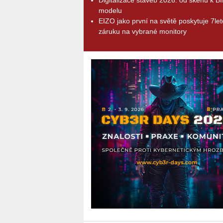
modelu
EIZO jako první na světě poskytuje 7le
záruku na vybrané monitory