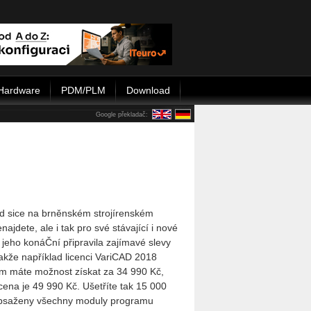
Hardware
PDM/PLM
Download
Google překladač:
 sice na brněnském stro­jí­ren­ském
najdete, ale i tak pro své stávající i nové
jeho ko­náČní připravila zajímavé slevy
akže například licenci VariCAD 2018
m máte možnost získat za 34 990 Kč,
cena je 49 990 Kč. Ušetříte tak 15 000
obsaženy všechny moduly programu