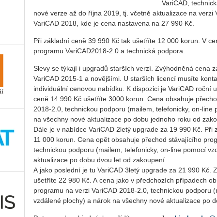
VariCAD, technick
nové verze až do října 2019, tj. včetně aktualizace na verzi
VariCAD 2018, kde je cena nastavena na 27 990 Kč.
Při základní ceně 39 990 Kč tak ušetříte 12 000 korun. V c
programu VariCAD2018-2.0 a technická podpora.
Slevy se týkají i upgradů starších verzí. Zvýhodněná cena z
VariCAD 2015-1 a novějšími. U starších licencí musíte konta
individuální cenovou nabídku. K dispozici je VariCAD roční 
ceně 14 990 Kč ušetříte 3000 korun. Cena obsahuje přech
2018-2.0, technickou podporu (mailem, telefonicky, on-line
na všechny nové aktualizace po dobu jednoho roku od zako
Dále je v nabídce VariCAD 2letý upgrade za 19 990 Kč. Při 
11 000 korun. Cena opět obsahuje přechod stávajícího pro
technickou podporu (mailem, telefonicky, on-line pomocí v
aktualizace po dobu dvou let od zakoupení.
A jako poslední je tu VariCAD 3letý upgrade za 21 990 Kč. Z
ušetříte 22 980 Kč. A cena jako v předchozích případech 
programu na verzi VariCAD 2018-2.0, technickou podporu (m
vzdálené plochy) a nárok na všechny nové aktualizace po do