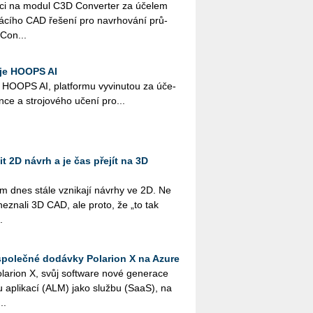
cen­ci na modul C3D Con­ver­ter za úče­lem
má­cí­ho CAD ře­še­ní pro na­vr­ho­vá­ní prů­
 Con...
uje HOOPS AI
HOOPS AI, plat­for­mu vy­vi­nu­tou za úče­
gen­ce a stro­jo­vé­ho učení pro...
t 2D návrh a je čas přejít na 3D
em dnes stále vzni­ka­jí ná­vrhy ve 2D. Ne
 ne­zna­li 3D CAD, ale proto, že „to tak
.
společné dodávky Polarion X na Azure
la­ri­on X, svůj soft­ware nové ge­ne­ra­ce
lu apli­ka­cí (ALM) jako služ­bu (SaaS), na
..