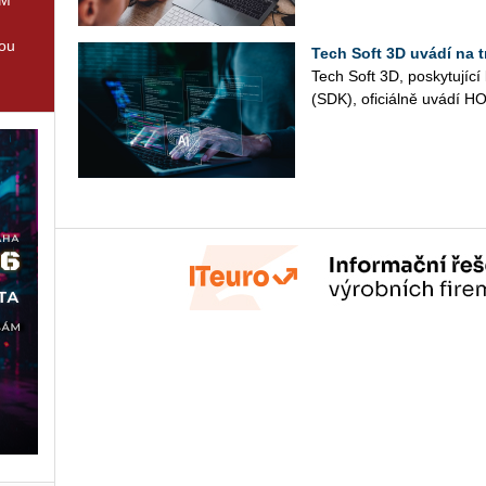
tou
Tech Soft 3D uvádí na 
Tech Soft 3D, po­sky­tu­jí­cí
(SDK), ofi­ci­ál­ně uvádí H