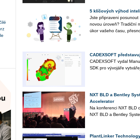
5 klíčových výhod inte
Jste při­pra­ve­ni po­su­nout
ilé
novou úroveň? Tra­dič­ní ná
urz
úkor va­še­ho času, přes­no
le
CADEXSOFT představuje
CAD­EX­SOFT vydal Ma­nu­f
SDK pro vý­vo­já­ře vy­tvá­ře­
NXT BLD a Bentley Sys
Accelerator
Na kon­fe­ren­ci NXT BLD ozná
NXT BLD a Bent­ley Sys­t
PlantLinker Technolog