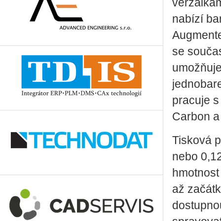
verzálkam
nabízí ba
Augmented
se sou­č
umo­ž­ňu­
jednobare
pracuje s
Carbon a
Tisková p
nebo 0,1
hmotnost 
až začátk
dostupnou