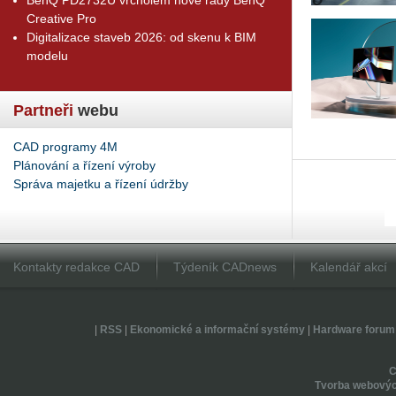
Creative Pro
Digitalizace staveb 2026: od skenu k BIM
modelu
Partneři
webu
CAD programy 4M
Plánování a řízení výroby
Správa majetku a řízení údržby
Kontakty redakce CAD
Týdeník CADnews
Kalendář akcí
|
RSS
|
Ekonomické a informační systémy
|
Hardware forum
Tvorba webovýc