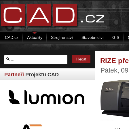
CAD.cz
Aktuality
Strojírenství
Stavebnictví
GIS
RIZE pře
Pátek, 09
Partneři
Projektu CAD