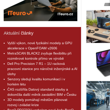
Aktuální
články
Vyšší výkon, nové fyzikální modely a GPU
akcelerace v OpenFOAM v2606
MetraSCAN BLACK2 zvyšuje flexibilitu při
rozměrové kontrole přímo ve výrobě
Dell Pro Precision 7 R1 – 1U racková
pracovní stanice pro náročné inženýrské a AI
úlohy
Senzory sledují kvalitu komunikací i v
horkém létu
ČAS rozšířila Datový standard stavby a
dokončila další milník zavádění BIM v Česku
3D modely pomáhají městům plánovat
rozvoj i zvládat krize
BenQ PD2732U vrcholem nové řady BenQ