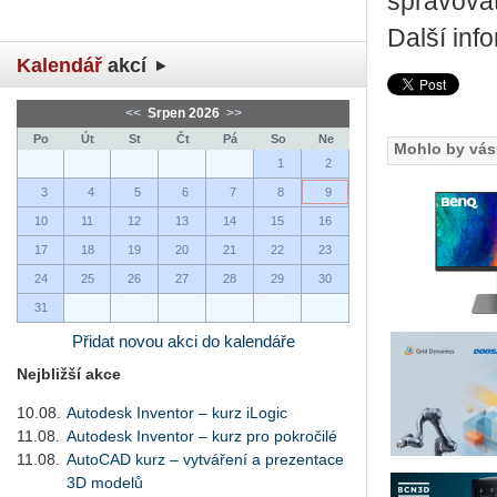
spravovat
Další inf
Kalendář
akcí
<<
Srpen 2026
>>
Po
Út
St
Čt
Pá
So
Ne
Mohlo by vás 
1
2
3
4
5
6
7
8
9
10
11
12
13
14
15
16
17
18
19
20
21
22
23
24
25
26
27
28
29
30
31
Přidat novou akci do kalendáře
Nejbližší akce
10.08.
Autodesk Inventor – kurz iLogic
11.08.
Autodesk Inventor – kurz pro pokročilé
11.08.
AutoCAD kurz – vytváření a prezentace
3D modelů