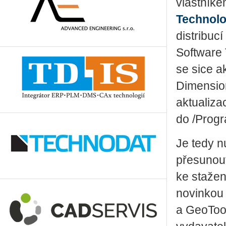
vlastníke
Technolo
distribuc
Software 
se sice a
Dimension
aktualiz
do /Prog
Je tedy n
přesunout
ke stažen
novinkou
a GeoToo