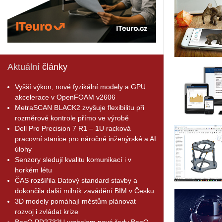
Aktuální
články
Vyšší výkon, nové fyzikální modely a GPU
akcelerace v OpenFOAM v2606
MetraSCAN BLACK2 zvyšuje flexibilitu při
rozměrové kontrole přímo ve výrobě
Dell Pro Precision 7 R1 – 1U racková
pracovní stanice pro náročné inženýrské a AI
úlohy
Senzory sledují kvalitu komunikací i v
horkém létu
ČAS rozšířila Datový standard stavby a
dokončila další milník zavádění BIM v Česku
3D modely pomáhají městům plánovat
rozvoj i zvládat krize
BenQ PD2732U vrcholem nové řady BenQ