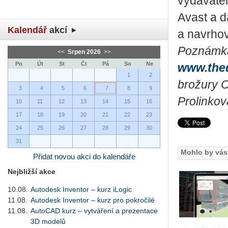
vydavatel
Avast a d
Kalendář
akcí
a navrhov
Poznámka
<<
Srpen 2026
>>
Po
Út
St
Čt
Pá
So
Ne
www.the
1
2
brožury 
3
4
5
6
7
8
9
Prolinkov
10
11
12
13
14
15
16
17
18
19
20
21
22
23
24
25
26
27
28
29
30
31
Mohlo by vás 
Přidat novou akci do kalendáře
Nejbližší akce
10.08.
Autodesk Inventor – kurz iLogic
11.08.
Autodesk Inventor – kurz pro pokročilé
11.08.
AutoCAD kurz – vytváření a prezentace
3D modelů