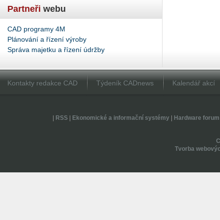
Partneři
webu
CAD programy 4M
Plánování a řízení výroby
Správa majetku a řízení údržby
Kontakty redakce CAD
Týdeník CADnews
Kalendář akcí
|
RSS
|
Ekonomické a informační systémy
|
Hardware forum
Tvorba webovýc