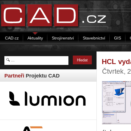
CAD.cz
Aktuality
Strojírenství
Stavebnictví
GIS
HCL vyd
Čtvrtek,
Partneři
Projektu CAD