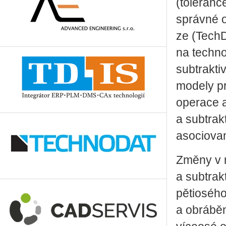
(toleranc
správné ob
ze (TechD
na technol
subtraktiv
modely p
operace a
a subtrak
asociova
Změny v m
a subtrak
pětiosého
a obrábění