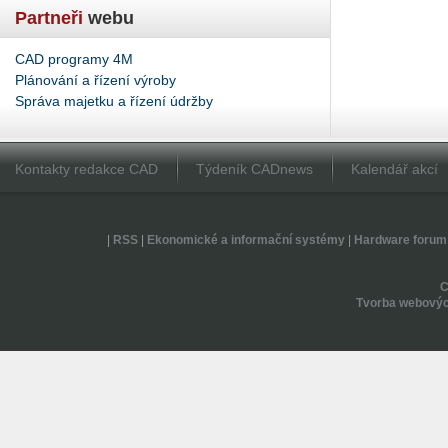
Partneři
webu
CAD programy 4M
Plánování a řízení výroby
Správa majetku a řízení údržby
Kontakty redakce CAD
Týdeník CADnews
Kalendář akcí
|
RSS
|
Ekonomické a informační systémy
|
Hardware forum
Tvorba webovýc