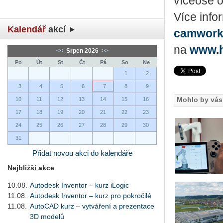
víceosé o
Více inf
Kalendář
akcí
camwork
na
www.h
<<
Srpen 2026
>>
Po
Út
St
Čt
Pá
So
Ne
1
2
3
4
5
6
7
8
9
Mohlo by vás 
10
11
12
13
14
15
16
17
18
19
20
21
22
23
24
25
26
27
28
29
30
31
Přidat novou akci do kalendáře
Nejbližší akce
10.08.
Autodesk Inventor – kurz iLogic
11.08.
Autodesk Inventor – kurz pro pokročilé
11.08.
AutoCAD kurz – vytváření a prezentace
3D modelů