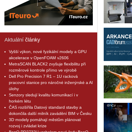
Aktuální
články
Vyšší výkon, nové fyzikální modely a GPU
akcelerace v OpenFOAM v2606
MetraSCAN BLACK2 zvyšuje flexibilitu při
rozměrové kontrole přímo ve výrobě
Dell Pro Precision 7 R1 – 1U racková
pracovní stanice pro náročné inženýrské a AI
úlohy
Senzory sledují kvalitu komunikací i v
horkém létu
ČAS rozšířila Datový standard stavby a
dokončila další milník zavádění BIM v Česku
3D modely pomáhají městům plánovat
rozvoj i zvládat krize
BenQ PD2732U vrcholem nové řady BenQ