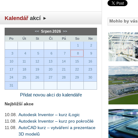
Kalendář
akcí
Mohlo by vás 
<<
Srpen 2026
>>
Po
Út
St
Čt
Pá
So
Ne
1
2
3
4
5
6
7
8
9
10
11
12
13
14
15
16
17
18
19
20
21
22
23
24
25
26
27
28
29
30
31
Přidat novou akci do kalendáře
Nejbližší akce
10.08.
Autodesk Inventor – kurz iLogic
11.08.
Autodesk Inventor – kurz pro pokročilé
11.08.
AutoCAD kurz – vytváření a prezentace
3D modelů