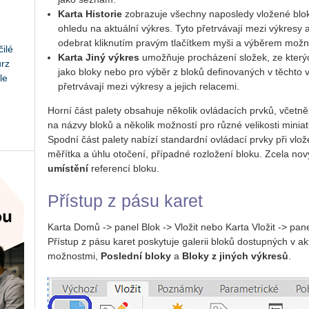
Karta Historie
zobrazuje všechny naposledy vložené blo
ohledu na aktuální výkres. Tyto přetrvávají mezi výkresy a
odebrat kliknutím pravým tlačítkem myši a výběrem možn
ilé
Karta Jiný výkres
umožňuje procházení složek, ze kterýc
urz
jako bloky nebo pro výběr z bloků definovaných v těchto 
le
přetrvávají mezi výkresy a jejich relacemi.
Horní část palety obsahuje několik ovládacích prvků, včetně 
na názvy bloků a několik možností pro různé velikosti minia
Spodní část palety nabízí standardní ovládací prvky při vlo
měřítka a úhlu otočení, případné rozložení bloku. Zcela n
umístění
referencí bloku.
Přístup z pásu karet
Karta Domů -> panel Blok -> Vložit nebo Karta Vložit -> panel
Přístup z pásu karet poskytuje galerii bloků dostupných v 
možnostmi,
Poslední bloky
a
Bloky z jiných výkresů
.