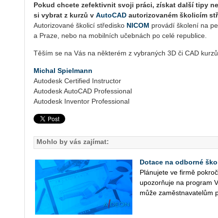
Pokud chcete zefektivnit svoji práci, získat další tipy 
si vybrat z kurzů v
AutoCAD
autorizovaném školicím st
Autorizované školicí středisko
NICOM
provádí školení na p
a Praze, nebo na mobilních učebnách po celé republice.
Těším se na Vás na některém z vybraných 3D či CAD kurzů
Michal Spielmann
Autodesk Certified Instructor
Autodesk AutoCAD Professional
Autodesk Inventor Professional
Mohlo by vás zajímat:
Dotace na odborné ško
Plá­nu­je­te ve firmě po­kr
upo­zorňuje na pro­gram V
může za­měst­na­va­te­lům p