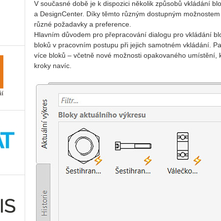
V současné době je k dispozici několik způsobů vkládání blo
a DesignCenter. Díky těmto různým dostupným možnostem je
různé požadavky a preference.
Hlavním důvodem pro přepracování dialogu pro vkládání blo
bloků v pracovním postupu při jejich samotném vkládání. Pal
více bloků – včetně nové možnosti opakovaného umístění, k
kroky navíc.