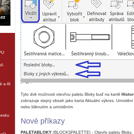
GPU
ři
é a AI
Tyto dvě možnosti otevřou paletu Bloky buď na kartě
Histor
zobrazuje stejný obsah jako karta Aktuální výkres. Umístění
nebo kliknutím a umístěním.
Česku
Nové příkazy
PALETABLOKY
(BLOCKSPALETTE) - Otevře paletu Bloky.
enQ