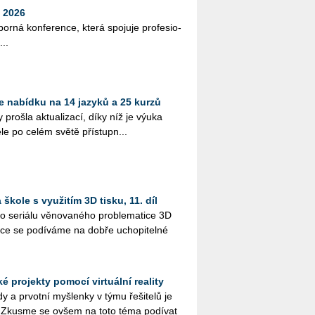
 2026
bor­ná kon­fe­ren­ce, která spo­ju­je pro­fe­si­o­
...
 nabídku na 14 jazyků a 25 kurzů
ro­šla ak­tu­a­li­za­cí, díky níž je výuka
le po celém světě pří­stup­n...
škole s využitím 3D tisku, 11. díl
 se­ri­á­lu vě­no­va­né­ho pro­ble­ma­ti­ce 3D
ýuce se po­dí­vá­me na dobře ucho­pi­tel­né
 projekty pomocí virtuální reality
 a pr­vot­ní myš­len­ky v týmu ře­ši­te­lů je
. Zkus­me se ovšem na toto téma po­dí­vat