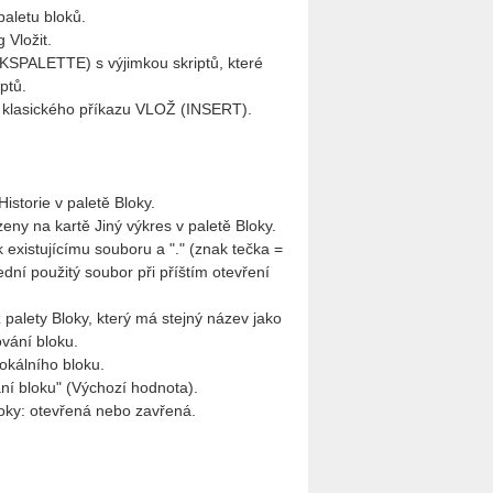
letu bloků.
 Vložit.
SPALETTE) s výjimkou skriptů, které
ptů.
u klasického příkazu VLOŽ (INSERT).
istorie v paletě Bloky.
eny na kartě Jiný výkres v paletě Bloky.
 existujícímu souboru a "." (znak tečka =
ní použitý soubor při příštím otevření
z palety Bloky, který má stejný název jako
ování bloku.
okálního bloku.
ní bloku" (Výchozí hodnota).
oky: otevřená nebo zavřená.