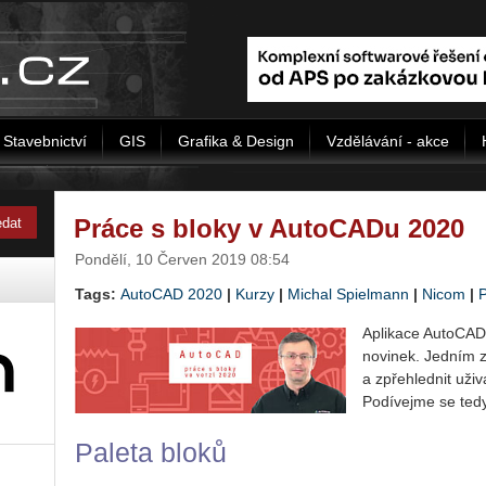
Stavebnictví
GIS
Grafika & Design
Vzdělávání - akce
Práce s bloky v AutoCADu 2020
Pondělí, 10 Červen 2019 08:54
Tags:
AutoCAD 2020
|
Kurzy
|
Michal Spielmann
|
Nicom
|
P
Aplikace AutoCAD 
novinek. Jedním z 
a zpřehlednit uživa
Podívejme se tedy 
Paleta bloků