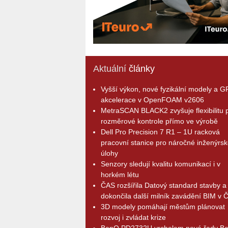
Aktuální
články
Vyšší výkon, nové fyzikální modely a 
akcelerace v OpenFOAM v2606
MetraSCAN BLACK2 zvyšuje flexibilitu p
rozměrové kontrole přímo ve výrobě
Dell Pro Precision 7 R1 – 1U racková
pracovní stanice pro náročné inženýrsk
úlohy
Senzory sledují kvalitu komunikací i v
horkém létu
ČAS rozšířila Datový standard stavby a
dokončila další milník zavádění BIM v 
3D modely pomáhají městům plánovat
rozvoj i zvládat krize
BenQ PD2732U vrcholem nové řady B