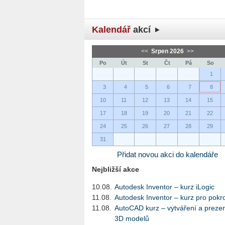
Kalendář
akcí
<<
Srpen 2026
>>
Po
Út
St
Čt
Pá
So
1
3
4
5
6
7
8
10
11
12
13
14
15
17
18
19
20
21
22
24
25
26
27
28
29
31
Přidat novou akci do kalendáře
Nejbližší akce
10.08.
Autodesk Inventor – kurz iLogic
11.08.
Autodesk Inventor – kurz pro pokro
11.08.
AutoCAD kurz – vytváření a preze
3D modelů