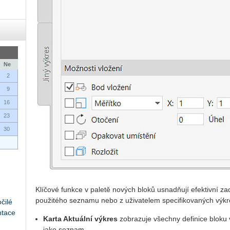
Ne
2
9
16
23
30
Klíčové funkce v paletě nových bloků usnadňují efektivní z
použitého seznamu nebo z uživatelem specifikovaných výkresů
čilé
ntace
Karta Aktuální výkres
zobrazuje všechny definice bloku 
jako seznam.