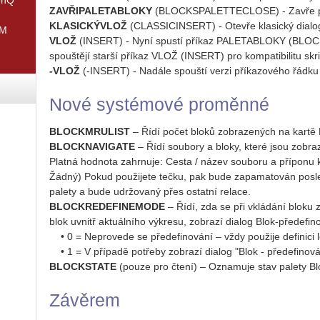
ZAVŘIPALETABLOKY
(BLOCKSPALETTECLOSE) - Zavře pa
KLASICKÝVLOŽ
(CLASSICINSERT) - Otevře klasický dialog
IM
VLOŽ
(INSERT) - Nyní spustí příkaz PALETABLOKY (BLOCK
spouštějí starší příkaz VLOŽ (INSERT) pro kompatibilitu skri
-VLOŽ
(-INSERT) - Nadále spouští verzi příkazového řádk
Nové systémové proměnné
BLOCKMRULIST
– Řídí počet bloků zobrazených na kartě H
BLOCKNAVIGATE
– Řídí soubory a bloky, které jsou zobraz
Platná hodnota zahrnuje: Cesta / název souboru a příponu k
Žádný) Pokud použijete tečku, pak bude zapamatován posled
palety a bude udržovaný přes ostatní relace.
BLOCKREDEFINEMODE
– Řídí, zda se při vkládání bloku 
blok uvnitř aktuálního výkresu, zobrazí dialog Blok-předefin
• 0 = Neprovede se předefinování – vždy použije definici l
• 1 = V případě potřeby zobrazí dialog "Blok - předefinová
BLOCKSTATE
(pouze pro čtení) – Oznamuje stav palety Bl
Závěrem