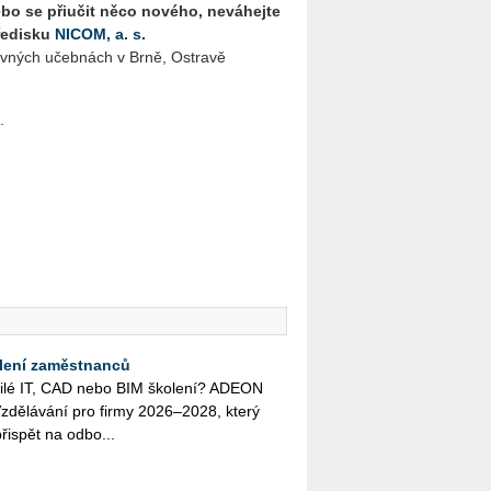
nebo se přiučit něco nového, neváhejte
ředisku
NICOM, a. s.
evných učebnách v Brně, Ostravě
.
lení zaměstnanců
o­či­lé IT, CAD nebo BIM ško­le­ní? ADEON
zdě­lá­vá­ní pro firmy 2026–2028, který
ři­spět na od­bo...