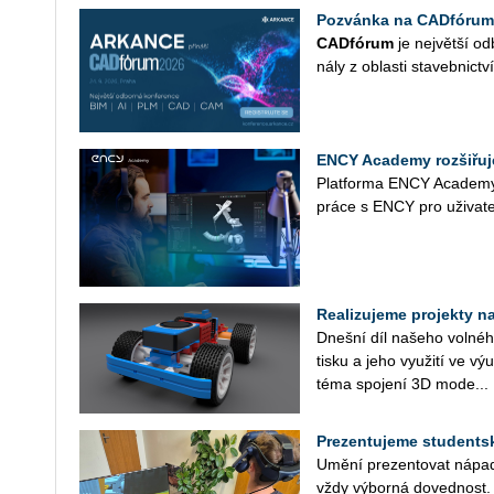
Pozvánka na CADfórum
CAD­fó­rum
je nej­vět­ší od­
ná­ly z ob­las­ti sta­veb­nic­tví
ENCY Academy rozšiřuje
Plat­for­ma ENCY Aca­de­my p
práce s ENCY pro uži­va­te­
Realizujeme projekty na 
Dneš­ní díl na­še­ho vol­né­ho
tisku a jeho vy­u­ži­tí ve v
téma spo­je­ní 3D mo­de...
Prezentujeme studentské
Umění pre­zen­to­vat ná­pa­dy
vždy vý­bor­ná do­ved­nost