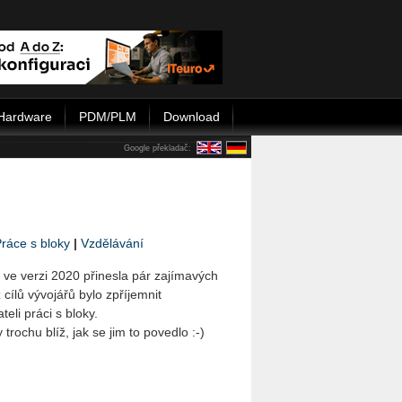
Hardware
PDM/PLM
Download
Google překladač:
ráce s bloky
|
Vzdělávání
ve verzi 2020 přinesla pár zajímavých
cílů vývojářů bylo zpříjemnit
teli práci s bloky.
trochu blíž, jak se jim to povedlo :-)