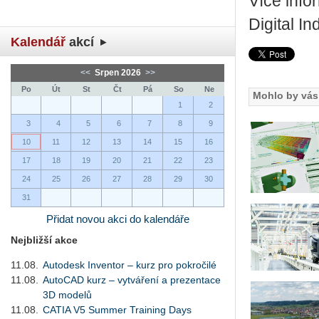
Více info
Digital I
Kalendář
akcí
<<
Srpen 2026
>>
Po
Út
St
Čt
Pá
So
Ne
Mohlo by vás 
1
2
3
4
5
6
7
8
9
10
11
12
13
14
15
16
17
18
19
20
21
22
23
24
25
26
27
28
29
30
31
Přidat novou akci do kalendáře
Nejbližší akce
11.08.
Autodesk Inventor – kurz pro pokročilé
11.08.
AutoCAD kurz – vytváření a prezentace
3D modelů
11.08.
CATIA V5 Summer Training Days