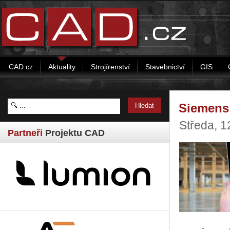
CAD.cz
Aktuality
Strojírenství
Stavebnictví
GIS
Siemens 
Středa, 
Partneři
Projektu CAD