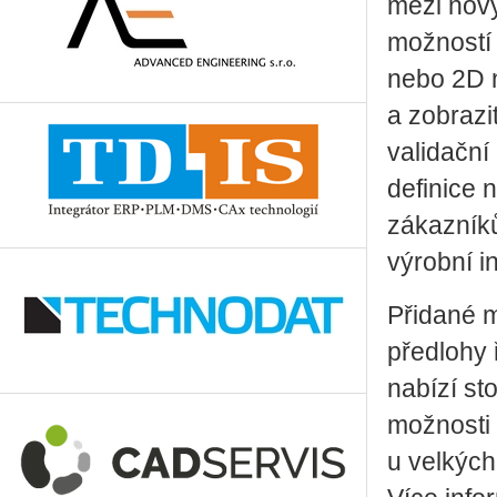
mezi nový
možností 
nebo 2D n
a zobrazit
validační
definice 
zákazníků
výrobní i
Přidané m
předlohy 
nabízí st
možnosti 
u velkých