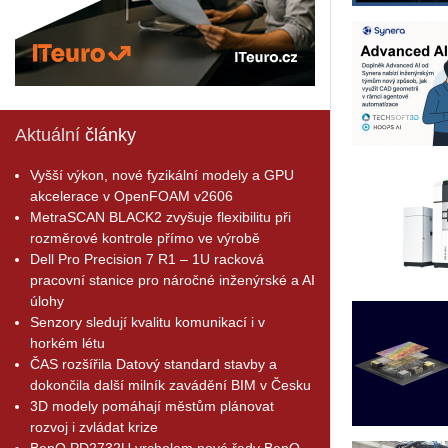
Aktuální
články
Vyšší výkon, nové fyzikální modely a GPU
akcelerace v OpenFOAM v2606
MetraSCAN BLACK2 zvyšuje flexibilitu při
rozměrové kontrole přímo ve výrobě
Dell Pro Precision 7 R1 – 1U racková
pracovní stanice pro náročné inženýrské a AI
úlohy
Senzory sledují kvalitu komunikací i v
horkém létu
ČAS rozšířila Datový standard stavby a
dokončila další milník zavádění BIM v Česku
3D modely pomáhají městům plánovat
rozvoj i zvládat krize
BenQ PD2732U vrcholem nové řady BenQ