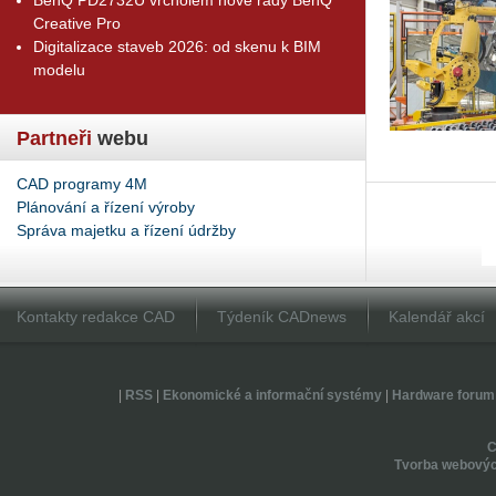
Creative Pro
Digitalizace staveb 2026: od skenu k BIM
modelu
Partneři
webu
CAD programy 4M
Plánování a řízení výroby
Správa majetku a řízení údržby
Kontakty redakce CAD
Týdeník CADnews
Kalendář akcí
|
RSS
|
Ekonomické a informační systémy
|
Hardware forum
Tvorba webovýc