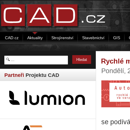
CAD.cz
Aktuality
Strojírenství
Stavebnictví
GIS
Rychlé 
Pondělí,
Partneři
Projektu CAD
se podívá