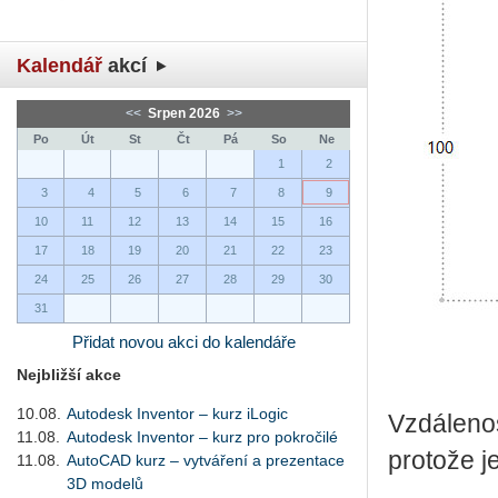
Kalendář
akcí
<<
Srpen 2026
>>
Po
Út
St
Čt
Pá
So
Ne
1
2
3
4
5
6
7
8
9
10
11
12
13
14
15
16
17
18
19
20
21
22
23
24
25
26
27
28
29
30
31
Přidat novou akci do kalendáře
Nejbližší akce
10.08.
Autodesk Inventor – kurz iLogic
Vzdálenos
11.08.
Autodesk Inventor – kurz pro pokročilé
protože j
11.08.
AutoCAD kurz – vytváření a prezentace
3D modelů