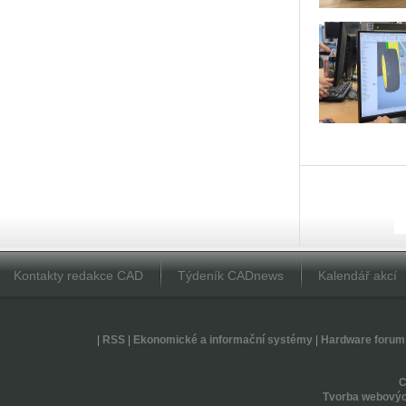
Kontakty redakce CAD
Týdeník CADnews
Kalendář akcí
|
RSS
|
Ekonomické a informační systémy
|
Hardware forum
Tvorba webovýc