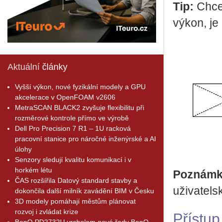
Tip:
Chcet
výkon, je 
Aktuální
články
Vyšší výkon, nové fyzikální modely a GPU
akcelerace v OpenFOAM v2606
MetraSCAN BLACK2 zvyšuje flexibilitu při
rozměrové kontrole přímo ve výrobě
Dell Pro Precision 7 R1 – 1U racková
pracovní stanice pro náročné inženýrské a AI
úlohy
Senzory sledují kvalitu komunikací i v
horkém létu
Poznámk
ČAS rozšířila Datový standard stavby a
uživatels
dokončila další milník zavádění BIM v Česku
3D modely pomáhají městům plánovat
rozvoj i zvládat krize
Přístup
BenQ PD2732U vrcholem nové řady BenQ