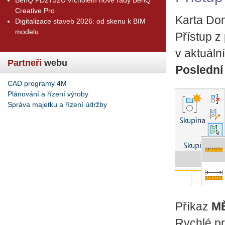
Creative Pro
Karta Do
Digitalizace staveb 2026: od skenu k BIM
modelu
Přístup z
v aktuál
Partneři
webu
Poslední
CAD programy 4M
Plánování a řízení výroby
Správa majetku a řízení údržby
Příkaz
M
Rychlé p