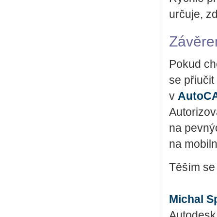
určuje, z
Závěr
Pokud chce
se přiuči
v
AutoC
Autorizov
na pevný
na mobiln
Těším se
Michal S
Autodesk 