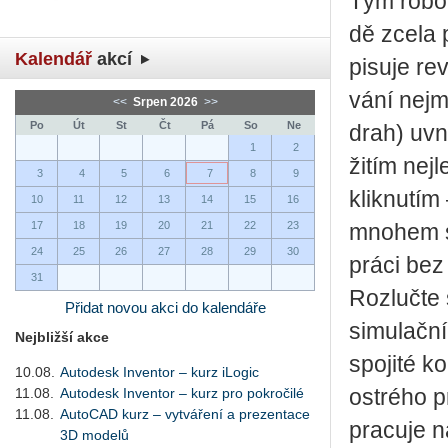
Tým ro­bo­
dě zcela př
Kalendář
akcí
pi­su­je re
vá­ní nej­m
<<
Srpen 2026
>>
Po
Út
St
Čt
Pá
So
Ne
drah) uvni
1
2
ži­tím nej
3
4
5
6
7
8
9
klik­nu­tím
10
11
12
13
14
15
16
17
18
19
20
21
22
23
mno­hem sn
24
25
26
27
28
29
30
práci bez p
31
Roz­luč­te
Přidat novou akci do kalendáře
si­mu­lač­ní
Nejbližší akce
spo­ji­té k
10.08.
Autodesk Inventor – kurz iLogic
11.08.
Autodesk Inventor – kurz pro pokročilé
os­t­ré­ho
11.08.
AutoCAD kurz – vytváření a prezentace
pra­cu­je 
3D modelů