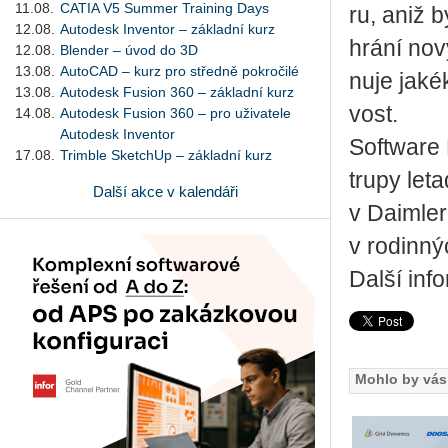
11.08.
CATIA V5 Summer Training Days
ru, aniž by
12.08.
Autodesk Inventor – základní kurz
hrá­ní no­v
12.08.
Blender – úvod do 3D
13.08.
AutoCAD – kurz pro středně pokročilé
nu­je ja­ké­
13.08.
Autodesk Fusion 360 – základní kurz
vost.
14.08.
Autodesk Fusion 360 – pro uživatele
Autodesk Inventor
Soft­ware 
17.08.
Trimble SketchUp – základní kurz
trupy le­ta
Další akce v kalendáři
v Daimler 
v ro­din­n
Další inf
Mohlo by vás 