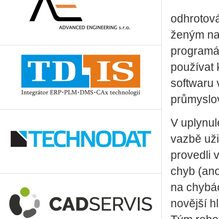
od­hro­to­v
že­ným na 
pro­gra­má­
po­u­ží­va
soft­wa­ru 
prů­mys­lo­
V uply­nu­l
vaz­bě uži­
pro­ved­li 
chyb (ano, 
na chy­bác
no­věj­ší h