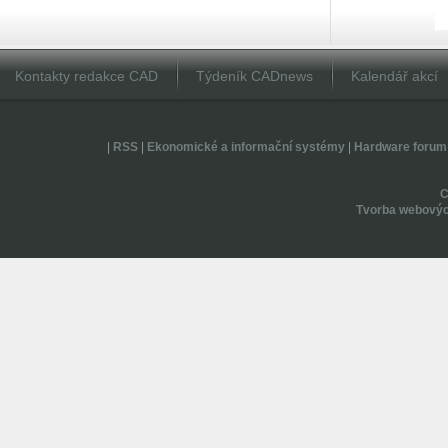
Kontakty redakce CAD
Týdeník CADnews
Kalendář akcí
|
RSS
|
Ekonomické a informační systémy
|
Hardware forum
Tvorba webovýc