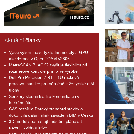
Aktuální
články
Vyšší výkon, nové fyzikální modely a GPU
akcelerace v OpenFOAM v2606
MetraSCAN BLACK2 zvyšuje flexibilitu při
rozměrové kontrole přímo ve výrobě
Dell Pro Precision 7 R1 – 1U racková
pracovní stanice pro náročné inženýrské a AI
úlohy
Senzory sledují kvalitu komunikací i v
horkém létu
ČAS rozšířila Datový standard stavby a
dokončila další milník zavádění BIM v Česku
3D modely pomáhají městům plánovat
rozvoj i zvládat krize
BenQ PD2732U vrcholem nové řady BenQ