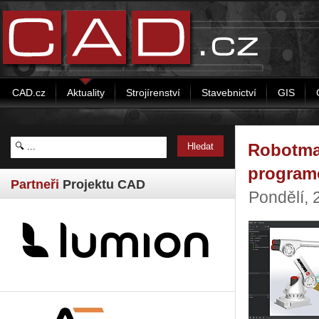
CAD.cz
Aktuality
Strojírenství
Stavebnictví
GIS
Robotmas
program
Partneři
Projektu CAD
Pondělí, 