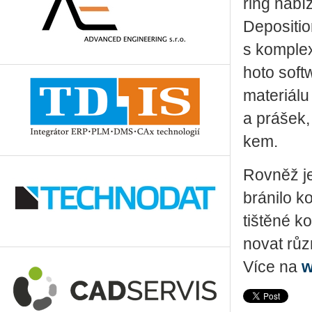
ring na­bí­
De­po­si­t
s kom­plex
ho­to soft­w
ma­te­ri­á­l
a prá­šek, 
kem.
Rov­něž je
brá­ni­lo k
tiš­tě­né k
no­vat různ
Více na
w