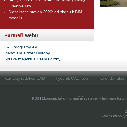
Creative Pro
Digitalizace staveb 2026: od skenu k BIM
modelu
Partneři
webu
CAD programy 4M
Plánování a řízení výroby
Správa majetku a řízení údržby
Kontakty redakce CAD
Týdeník CADnews
Kalendář akcí
|
RSS
|
Ekonomické a informační systémy
|
Hardware forum
Tvorba webovýc