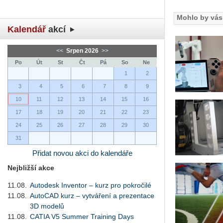
Mohlo by vás 
Kalendář
akcí
<<
Srpen 2026
>>
Po
Út
St
Čt
Pá
So
Ne
1
2
3
4
5
6
7
8
9
10
11
12
13
14
15
16
17
18
19
20
21
22
23
24
25
26
27
28
29
30
31
Přidat novou akci do kalendáře
Nejbližší akce
11.08.
Autodesk Inventor – kurz pro pokročilé
11.08.
AutoCAD kurz – vytváření a prezentace
3D modelů
11.08.
CATIA V5 Summer Training Days