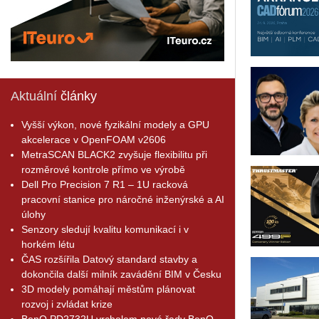
Aktuální
články
Vyšší výkon, nové fyzikální modely a GPU
akcelerace v OpenFOAM v2606
MetraSCAN BLACK2 zvyšuje flexibilitu při
rozměrové kontrole přímo ve výrobě
Dell Pro Precision 7 R1 – 1U racková
pracovní stanice pro náročné inženýrské a AI
úlohy
Senzory sledují kvalitu komunikací i v
horkém létu
ČAS rozšířila Datový standard stavby a
dokončila další milník zavádění BIM v Česku
3D modely pomáhají městům plánovat
rozvoj i zvládat krize
BenQ PD2732U vrcholem nové řady BenQ