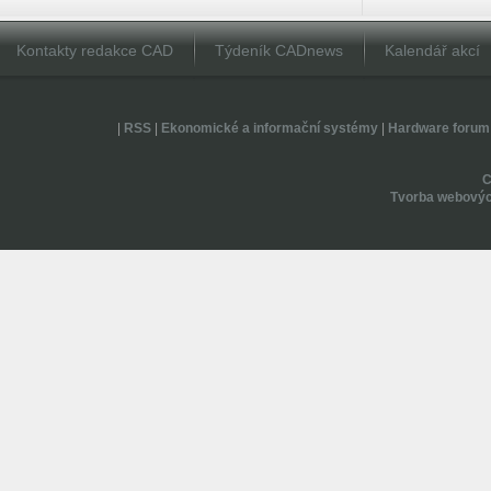
Kontakty redakce CAD
Týdeník CADnews
Kalendář akcí
|
RSS
|
Ekonomické a informační systémy
|
Hardware forum
Tvorba webovýc