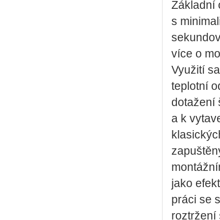
Základní 
s minimali
sekundov
více o mo
Využití s
teplotní o
dotažení 
a k vytav
klasickýc
zapuštěný
montážní
jako efek
práci se 
roztržení