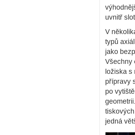
výhodnějš
uvnitř slo
V několik
typů axiá
jako bezp
Všechny o
ložiska s
přípravy 
po vytišt
geometrii.
tiskových
jedná vět