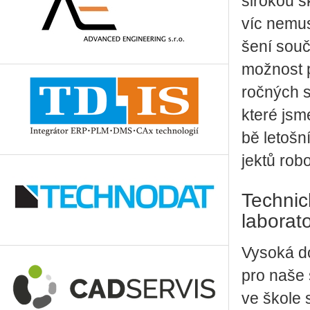
ši­ro­kou 
víc ne­mu­
še­ní sou­č
mož­nost pr
roč­ných s
kte­ré jsm
bě le­toš­n
jek­tů ro­b
Technic
laborato
Vysoká do
pro naše 
ve škole 