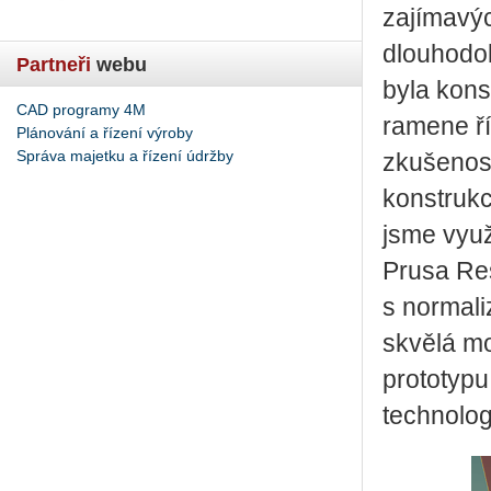
zajímavýc
dlouhodob
Partneři
webu
byla kons
CAD programy 4M
ramene ří
Plánování a řízení výroby
Správa majetku a řízení údržby
zkušenost
konstrukce
jsme využ
Prusa Re
s normali
skvělá mo
prototypu
technolog