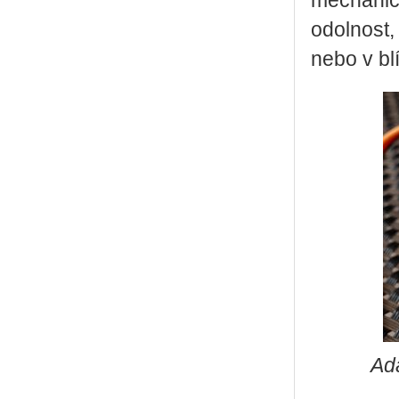
mechanick
odolnost,
nebo v bl
Ada