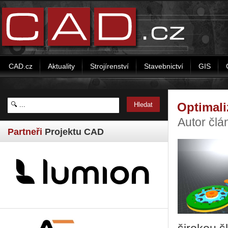
CAD.cz
Aktuality
Strojírenství
Stavebnictví
GIS
Optimali
Autor člá
Partneři
Projektu CAD