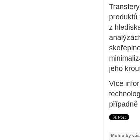
Transfery
produktů 
z hledisk
analýzách
skořepino
minimali
jeho krou
Více info
technolog
případně
Mohlo by vás 