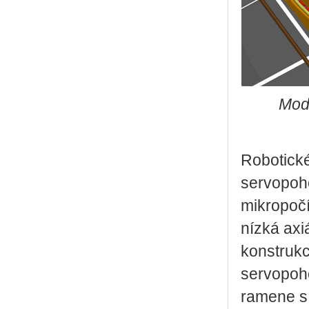
Mode
Robotické
servopoho
mikropoč
nízká axi
konstrukc
servopoho
ramene s 