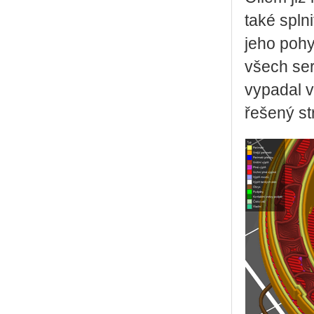
také spln
jeho poh
všech se
vypadal v
řešený str