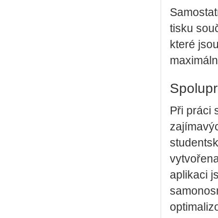
Samostatn
tisku sou
které js
maximáln
Spolupr
Při práci
zajímavýc
studentsk
vytvořena
aplikaci 
samonosn
optimaliz