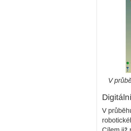
V průbě
Digitáln
V průběhu
robotické
Cílem již 