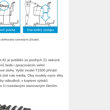
 definována samotnými uživateli..
át A1 je potištěn za pouhých 21 sekund.
nů šedé i zpracováním velmi
kové úlohy. Vyšší model T1500 přináší
ké dvě role média. Oba modely navíc díky
cky odkudkoli, s kopiemi výtisků
udu či rozeslanými stanoveným členům