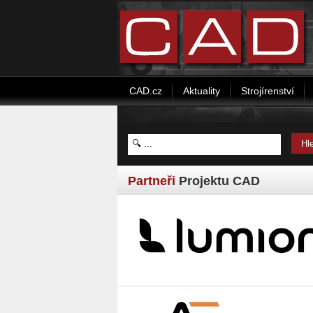
CAD.cz
Aktuality
Strojírenství
Partneři
Projektu CAD