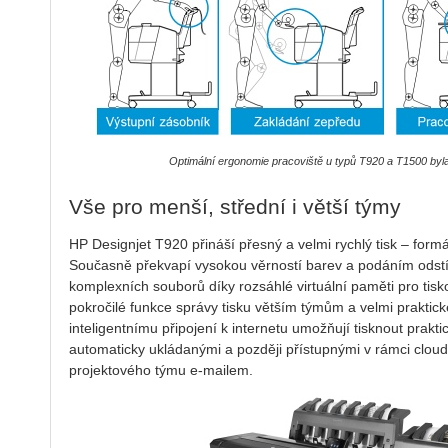
Optimální ergonomie pracoviště u typů T920 a T1500 byla
Vše pro menší, střední i větší týmy
HP Designjet T920 přináší přesný a velmi rychlý tisk – form
Současně překvapí vysokou věrností barev a podáním odstí
komplexních souborů díky rozsáhlé virtuální paměti pro tis
pokročilé funkce správy tisku větším týmům a velmi praktic
inteligentnímu připojení k internetu umožňují tisknout prakti
automaticky ukládanými a později přístupnými v rámci clo
projektového týmu e-mailem.