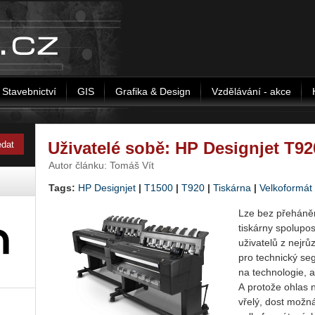
Stavebnictví
GIS
Grafika & Design
Vzdělávání - akce
Uživatelé sobě: HP Designjet T92
Autor článku: Tomáš Vít
Tags:
HP Designjet
|
T1500
|
T920
|
Tiskárna
|
Velkoformát
Lze bez přeháněn
tiskárny spolupo
uživatelů z nejrů
pro technický se
na technologie, a
A protože ohlas n
vřelý, dost možn