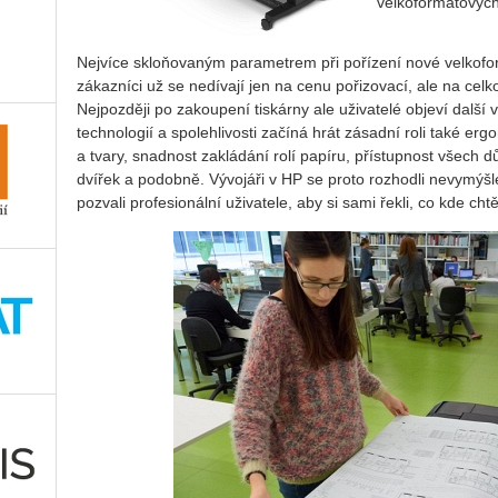
velkoformátových
Nejvíce skloňovaným parametrem při pořízení nové velkofo
zákazníci už se nedívají jen na cenu pořizovací, ale na celk
Nejpozději po zakoupení tiskárny ale uživatelé objeví další
technologií a spolehlivosti začíná hrát zásadní roli také e
a tvary, snadnost zakládání rolí papíru, přístupnost všech d
dvířek a podobně. Vývojáři v HP se proto rozhodli nevymýšle
pozvali profesionální uživatele, aby si sami řekli, co kde chtě