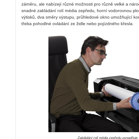
záměru, ale nabízejí různé možnosti pro různě velké a náro
snadné zakládání rolí média zepředu, horní vodorovnou ploch
výtisků, dva směry výstupu, průhledové okno umožňující ko
třeba pohodlné ovládání ze židle nebo pojízdného křesla.
Zakládání rolí média zepředu usnadňuje 