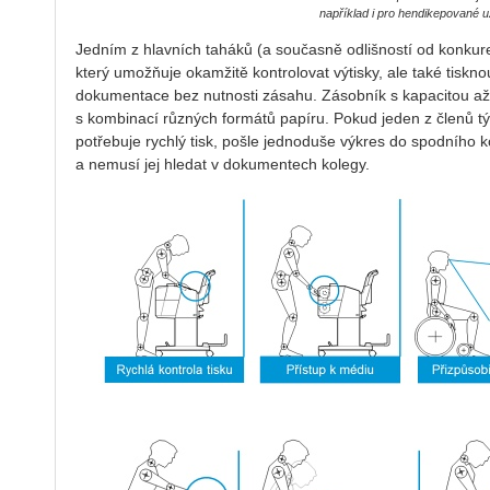
například i pro hendikepované už
Jedním z hlavních taháků (a současně odlišností od konkure
který umožňuje okamžitě kontrolovat výtisky, ale také tiskno
dokumentace bez nutnosti zásahu. Zásobník s kapacitou až
s kombinací různých formátů papíru. Pokud jeden z členů tým
potřebuje rychlý tisk, pošle jednoduše výkres do spodního ko
a nemusí jej hledat v dokumentech kolegy.