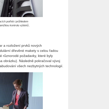
cích potřeb i průhledem
kamžitou kontrolu výtisků..
ar a rozložení prvků nových
modulární dřevěné makety s celou řadou
své různorodé požadavky, které byly
na obrázku). Následně pokračoval vývoj
 zabudování všech nezbytných technologií.