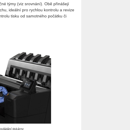
čné týmy (viz srovnání). Obě přinášejí
u, ideální pro rychlou kontrolu a revize
ntrolu tisku od samotného počátku či
ovládání tiskárny