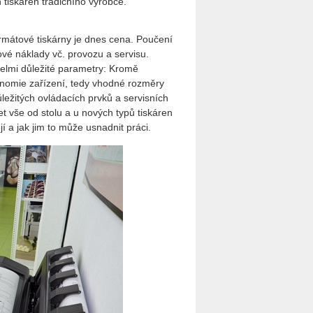
 tiskáren tradičního výrobce.
rmátové tiskárny je dnes cena. Poučení
ové náklady vč. provozu a servisu.
 velmi důležité parametry: Kromě
rgonomie zařízení, tedy vhodné rozměry
ůležitých ovládacích prvků a servisních
t vše od stolu a u nových typů tiskáren
jí a jak jim to může usnadnit práci.