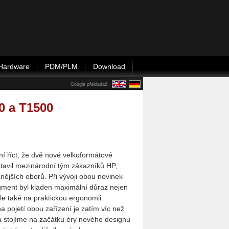
Hardware
PDM/PLM
Download
Google překladač:
0 a T1500
í říct, že dvě nové velkoformátové
stavil mezinárodní tým zákazníků HP,
znějších oborů. Při vývoji obou novinek
gment byl kladen maximální důraz nejen
le také na praktickou ergonomii.
a pojetí obou zařízení je zatím víc než
á stojíme na začátku éry nového designu