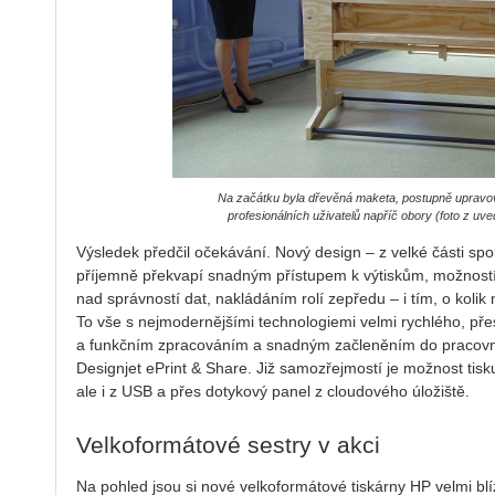
Na začátku byla dřevěná maketa, postupně uprav
profesionálních uživatelů napříč obory (foto z uv
Výsledek předčil očekávání. Nový design – z velké části sp
příjemně překvapí snadným přístupem k výtiskům, možností 
nad správností dat, nakládáním rolí zepředu – i tím, o kolik
To vše s nejmodernějšími technologiemi velmi rychlého, př
a funkčním zpracováním a snadným začleněním do pracovn
Designjet ePrint & Share. Již samozřejmostí je možnost tisk
ale i z USB a přes dotykový panel z cloudového úložiště.
Velkoformátové sestry v akci
Na pohled jsou si nové velkoformátové tiskárny HP velmi bl