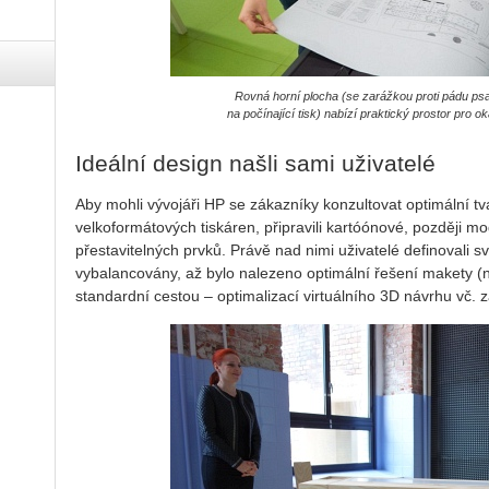
Rovná horní plocha (se zarážkou proti pádu psa
na počínající tisk) nabízí praktický prostor pro o
Ideální design našli sami uživatelé
Aby mohli vývojáři HP se zákazníky konzultovat optimální tv
velkoformátových tiskáren, připravili kartóónové, později 
přestavitelných prvků. Právě nad nimi uživatelé definovali 
vybalancovány, až bylo nalezeno optimální řešení makety (
standardní cestou – optimalizací virtuálního 3D návrhu vč.