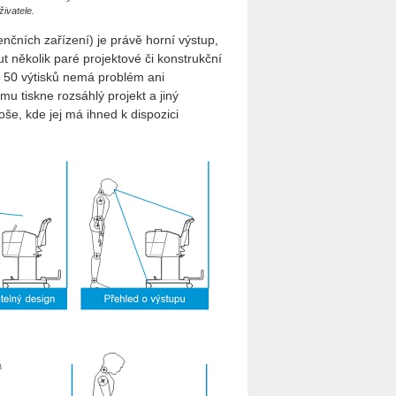
ivatele.
nčních zařízení) je právě horní výstup,
ut několik paré projektové či konstrukční
 50 výtisků nemá problém ani
u tiskne rozsáhlý projekt a jiný
še, kde jej má ihned k dispozici