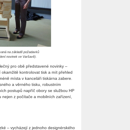
ovaná na základě požadavků
edení novinek ve Varšavě).
olečný pro obě představené novinky –
okamžitě kontrolovat tisk a mít přehled
 méně místa v kanceláři tiskárna zabere.
esného a věrného tisku, robustním
ích postupů napříč obory se službou HP
u nejen z počítače a mobilních zařízení,
ízké – vycházejí z jednoho designérského