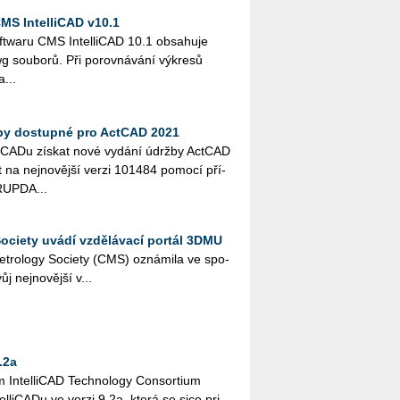
MS IntelliCAD v10.1
soft­wa­ru CMS In­tel­li­CAD 10.1 ob­sa­hu­je
 sou­bo­rů. Při po­rov­ná­vá­ní vý­kre­sů
a...
žby dostupné pro ActCAD 2021
ct­CA­Du zís­kat nové vy­dá­ní údrž­by Act­CAD
t na nej­no­věj­ší verzi 101484 po­mo­cí pří­
UP­DA...
ociety uvádí vzdělávací portál 3DMU
e­t­ro­lo­gy So­ci­e­ty (CMS) ozná­mi­la ve spo­
ůj nej­no­věj­ší v...
.2a
m In­tel­li­CAD Tech­no­lo­gy Con­sor­ti­um
tel­li­CA­Du ve verzi 9.2a, která se sice pri­