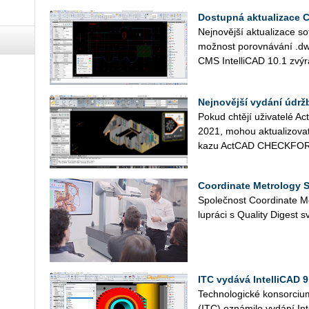
Dostupná aktualizace C
Nej­no­věj­ší ak­tu­a­li­za­ce 
mož­nost po­rov­ná­vá­ní .dwg
CMS In­tel­li­CAD 10.1 zvý­r
Nejnovější vydání údr
Pokud chtě­jí uži­va­te­lé A
2021, mohou ak­tu­a­li­zo­va
ka­zu Act­CAD CHECK­FOR­
Coordinate Metrology S
Spo­leč­nost Co­or­di­na­te M
lu­prá­ci s Qua­li­ty Di­gest sv
ITC vydává IntelliCAD 9
Tech­no­lo­gic­ké kon­sor­ci­u
(ITC) ozná­mi­lo vy­dá­ní In­