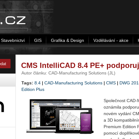
Stavebnictví
GIS
Grafika & Design
Vzdělávání - akce
CMS IntelliCAD 8.4 PE+ podporu
Autor článku: CAD-Manufacturing Solutions (JL)
Tags:
8.4
|
CAD-Manufacturing Solutions
|
CMS
|
DWG 201
Edition Plus
Společnost CAD-Ma
oznámila podpor
novém vydání CMS
a 3D kompatibilní
Premium Edition 
pomocí doplňkové