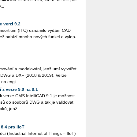
...
ve verzi 9.2
on­sor­ti­um (ITC) ozná­mi­lo vy­dá­ní CAD
, jež na­bí­zí mno­ho no­vých funk­cí a vy­lep­
ýsování a modelování, jenž umí vytvářet
ry DWG a DXF (2018 & 2019). Verze
na engi...
 z verze 9.0 na 9.1
k verze CMS IntelliCAD 9.1 je možnost
pisů do souborů DWG a tak je validovat.
oků, jenž...
.4 pro IIoT
cí (Industrial Internet of Things – IIoT)