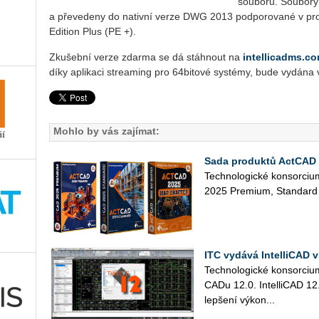
souborů. Soubory
a převedeny do nativní verze DWG 2013 podporované v pro
Edition Plus (PE +).
Zkušební verze zdarma se dá stáhnout na
intellicadms.co
díky aplikaci streaming pro 64bitové systémy, bude vydána v
Mohlo by vás zajímat:
Sada produktů ActCAD 2
Tech­no­lo­gic­ké kon­sor­ci­
2025 Pre­mi­um, Stan­dard 
ITC vydává IntelliCAD v
Tech­no­lo­gic­ké kon­sor­ci­um
CA­Du 12.0. In­tel­li­CAD 12
lep­še­ní vý­ko­n...