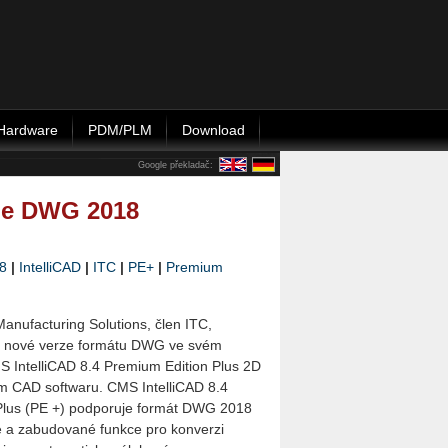
Hardware
PDM/PLM
Download
Google překladač:
je DWG 2018
8
|
IntelliCAD
|
ITC
|
PE+
|
Premium
nufacturing Solutions, člen ITC,
u nové verze formátu DWG ve svém
 IntelliCAD 8.4 Premium Edition Plus 2D
m CAD softwaru. CMS IntelliCAD 8.4
Plus (PE +) podporuje formát DWG 2018
 a zabudované funkce pro konverzi