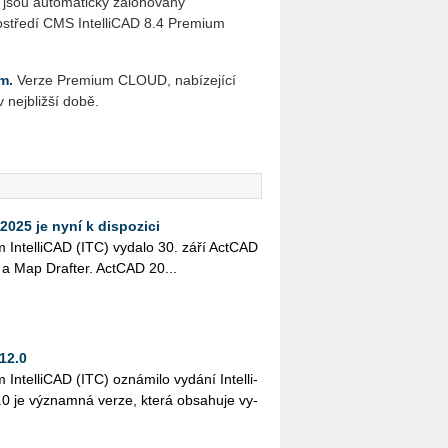
 jsou automaticky zálohovány
středí CMS IntelliCAD 8.4 Premium
m.
Verze Premium CLOUD, nabízející
 nejbližší době.
025 je nyní k dispozici
um In­tel­li­CAD (ITC) vy­da­lo 30. září Act­CAD
a Map Draf­ter. Act­CAD 20...
12.0
 In­tel­li­CAD (ITC) ozná­mi­lo vy­dá­ní In­tel­li­
.0 je vý­znam­ná verze, která ob­sa­hu­je vy­