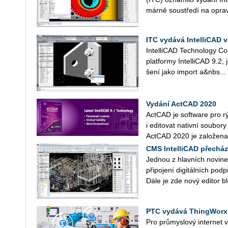
már­ně sou­stře­dí na opra­v
ITC vy­dá­vá In­tel­li­CAD 
In­tel­li­CAD Tech­no­lo­gy C
plat­for­my In­tel­li­CAD 9.2
še­ní jako im­port a&nbs...
Vydání ActCAD 2020
ActCAD je software pro r
i editovat nativní soubo
ActCAD 2020 je založena 
CMS IntelliCAD přechází
Jednou z hlavních novine
připojení digitálních pod
Dále je zde nový editor bl
PTC vydává ThingWorx 8
Pro průmyslový internet vě