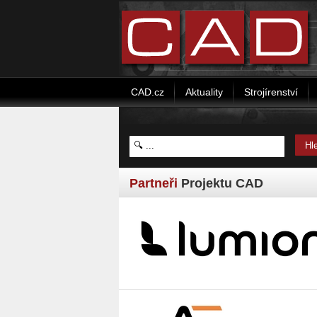
CAD.cz
Aktuality
Strojírenství
Partneři
Projektu CAD