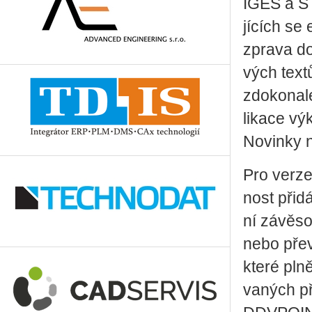
IGES a STE
jí­cích se 
zpra­va do­
vých tex­tů
zdo­ko­na­l
li­ka­ce v
No­vin­ky n
Pro ver­ze 
nost při­d
ní zá­vě­s
ne­bo pře­v
kte­ré pln
va­ných p