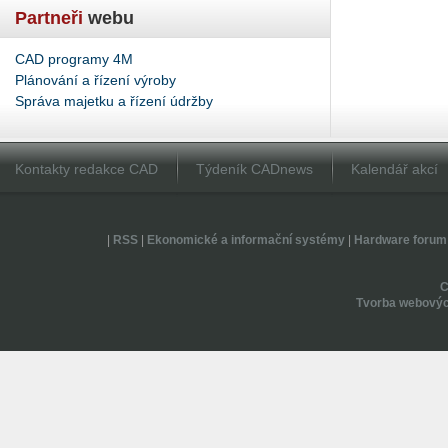
Partneři
webu
CAD programy 4M
Plánování a řízení výroby
Správa majetku a řízení údržby
Kontakty redakce CAD
Týdeník CADnews
Kalendář akcí
|
RSS
|
Ekonomické a informační systémy
|
Hardware forum
Tvorba webovýc