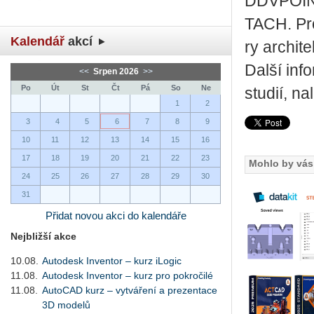
DDV­POIN
TACH. Pro 
Kalendář
akcí
ry ar­chi­te
Další inf
<<
Srpen 2026
>>
Po
Út
St
Čt
Pá
So
Ne
studií, n
1
2
3
4
5
6
7
8
9
10
11
12
13
14
15
16
17
18
19
20
21
22
23
Mohlo by vás 
24
25
26
27
28
29
30
31
Přidat novou akci do kalendáře
Nejbližší akce
10.08.
Autodesk Inventor – kurz iLogic
11.08.
Autodesk Inventor – kurz pro pokročilé
11.08.
AutoCAD kurz – vytváření a prezentace
3D modelů