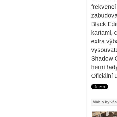
frekvenc
zabudova
Black Edi
kartami, 
extra výb
vysouvat
Shadow Co
herní řa
Oficiální
Mohlo by vás 