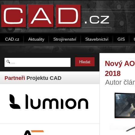
CAD.cz
Aktuality
Strojírenství
Stavebnictví
GIS
Nový AO
2018
Partneři
Projektu CAD
Autor čl