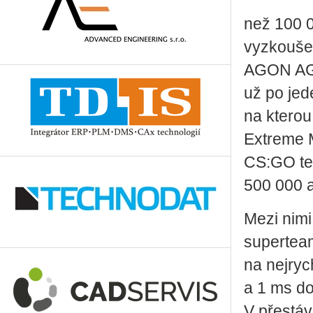
než 100 
vyzkoušet
AGON AG3
už po jed
na kterou
Extreme M
CS:GO tea
500 000 
Mezi nim
superteam
na nejry
a 1 ms d
V přestáv