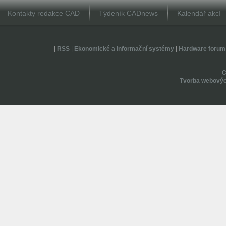
Kontakty redakce CAD
Týdeník CADnews
Kalendář akcí
|
RSS
|
Ekonomické a informační systémy
|
Hardware forum
Tvorba webovýc