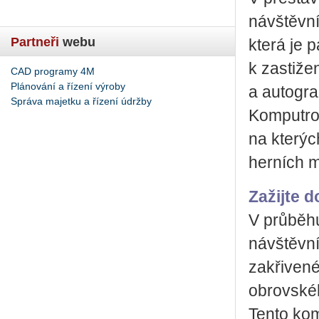
návštěvní
Partneři
webu
která je
k zastiže
CAD programy 4M
Plánování a řízení výroby
a autogra
Správa majetku a řízení údržby
Komputron
na kterýc
herních 
Zažijte d
V průběh
návštěvní
zakřiven
obrovskéh
Tento kom