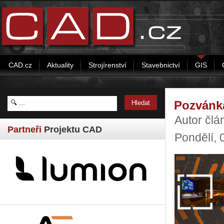
CAD.cz
Aktuality
Strojírenství
Stavebnictví
GIS
Pozvánka
Autor č
Partneři
Projektu CAD
Pondělí,