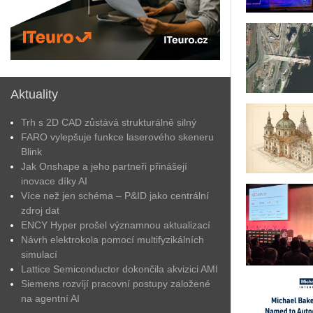
Aktuality
Trh s 2D CAD zůstává strukturálně silný
FARO vylepšuje funkce laserového skeneru
Blink
Jak Onshape a jeho partneři přinášejí
inovace díky AI
Více než jen schéma – P&ID jako centrální
zdroj dat
ENCY Hyper prošel významnou aktualizací
Návrh elektrokola pomocí multifyzikálních
simulací
Lattice Semiconductor dokončila akvizici AMI
Siemens rozvíjí pracovní postupy založené
na agentní AI