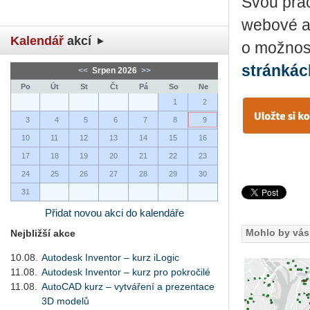
Svou práci
webo­vé ap
Kalendář
akcí
o mož­nos­t
strán­kác
<<
Srpen 2026
>>
Po
Út
St
Čt
Pá
So
Ne
1
2
3
4
5
6
7
8
9
10
11
12
13
14
15
16
17
18
19
20
21
22
23
24
25
26
27
28
29
30
31
Přidat novou akci do kalendáře
Mohlo by vás 
Nejbližší akce
10.08.
Autodesk Inventor – kurz iLogic
11.08.
Autodesk Inventor – kurz pro pokročilé
11.08.
AutoCAD kurz – vytváření a prezentace
3D modelů