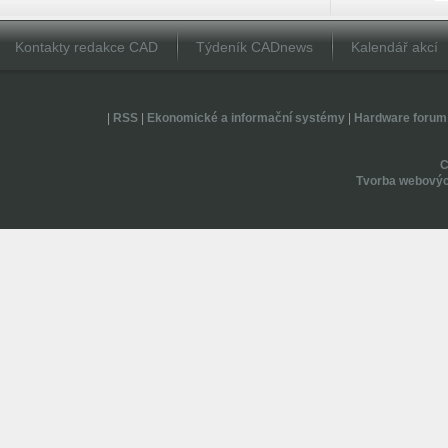
Kontakty redakce CAD
Týdeník CADnews
Kalendář akcí
|
RSS
|
Ekonomické a informační systémy
|
Hardware forum
Tvorba webovýc