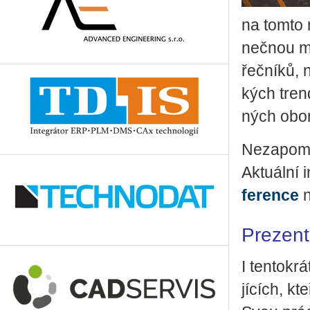
na tomto n
neč­nou mož
řeč­ní­ků, 
kých tren­d
ných obo
Ne­za­po­m
Ak­tu­ál­ní
fe­ren­ce
n
Prezentu
I ten­to­kr
jí­cích, kt