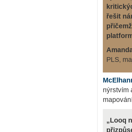
kritick
řešit ná
přičemž
platform
Amanda
PLS, maj
McE­lhan
nýr­stvím a
ma­po­vá­ní
„Looq n
přizpůs