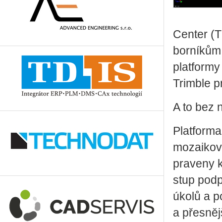
Cen­ter (T
bor­ní­kům 
plat­for­m
Trim­ble pr
A to bez nu
Plat­for­ma
mo­zai­ko­v
pra­ve­ny k
stup pod­po
úkolů a po
a přes­něj