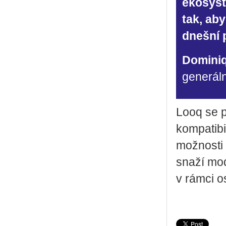
ekosyst
tak, ab
dnešní 
Domini
generáln
Looq se při
kom­pa­ti­b
mož­nos­ti
snaží mo­d
v rámci os