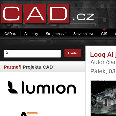
CAD.cz
Aktuality
Strojírenství
Stavebnictví
GIS
Looq AI 
Autor člá
Partneři
Projektu CAD
Pátek, 03