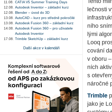
Tento mil­
11.08.
CATIA V5 Summer Training Days
12.08.
Autodesk Inventor – základní kurz
leč­nos­ti vy
12.08.
Blender – úvod do 3D
in­frastruk
13.08.
AutoCAD – kurz pro středně pokročilé
13.08.
Autodesk Fusion 360 – základní kurz
ní­ho sní­m
14.08.
Autodesk Fusion 360 – pro uživatele
lý­mi al­go
Autodesk Inventor
17.08.
Trimble SketchUp – základní kurz
Looq pro­st
Další akce v kalendáři
co­vá­ní da
v oboru – 
ních aktiv
s ote­vře­n
ná­roč­né p
Trim­ble
po
jako je Lo