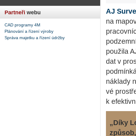
AJ Sur­ve
Partneři
webu
na ma­po­vá
CAD programy 4M
pra­cov­ní
Plánování a řízení výroby
Správa majetku a řízení údržby
pod­zem­ní
po­u­ži­la 
dat v pro­
pod­mín­ká
ná­kla­dy 
vé pro­stře
k efek­tiv­
„Díky L
způsob,