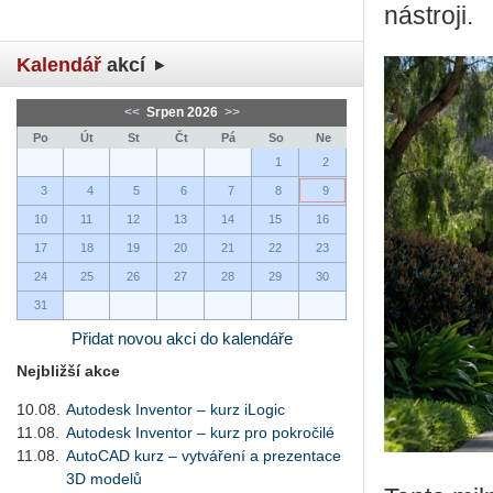
ná­stro­ji.
Kalendář
akcí
<<
Srpen 2026
>>
Po
Út
St
Čt
Pá
So
Ne
1
2
3
4
5
6
7
8
9
10
11
12
13
14
15
16
17
18
19
20
21
22
23
24
25
26
27
28
29
30
31
Přidat novou akci do kalendáře
Nejbližší akce
10.08.
Autodesk Inventor – kurz iLogic
11.08.
Autodesk Inventor – kurz pro pokročilé
11.08.
AutoCAD kurz – vytváření a prezentace
3D modelů