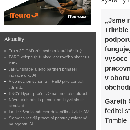
sys­témy ne
„Jsme r
Trimble
podporu
Aktuality
funguje
Trh s 2D CAD zůstává strukturálně silný
FARO vylepšuje funkce laserového skeneru
vysoce 
Blink
pracovn
Jak Onshape a jeho partneři přinášejí
inovace díky AI
v oboru
Více než jen schéma – P&ID jako centrální
obchodn
zdroj dat
ENCY Hyper prošel významnou aktualizací
Návrh elektrokola pomocí multifyzikálních
Gareth 
simulací
ředitel 
Lattice Semiconductor dokončila akvizici AMI
Siemens rozvíjí pracovní postupy založené
Trimble
na agentní AI