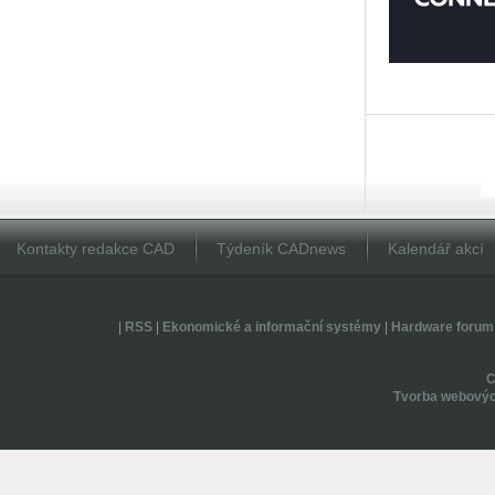
Kontakty redakce CAD
Týdeník CADnews
Kalendář akcí
|
RSS
|
Ekonomické a informační systémy
|
Hardware forum
Tvorba webovýc