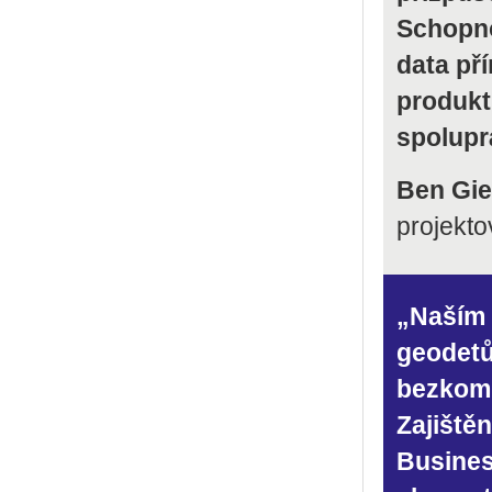
Schopno
data př
produkt
spoluprá
Ben Gie
projekt
„Naším 
geodetů
bezkomp
Zajištěn
Busines