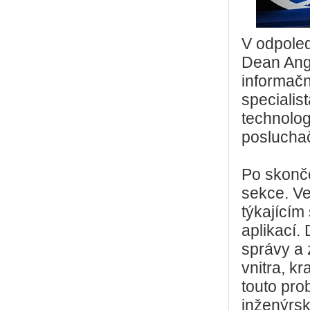
V odpoled
Dean Ange
informačn
specialis
technolog
posluchač
Po skonče
sekce. V
týkajícím
aplikací.
správy a 
vnitra, k
touto pro
inženýrsk