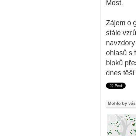
Most.
Zájem o g
stále vzr
navzdory 
ohlasů s 
bloků pře
dnes těší
Mohlo by vás 