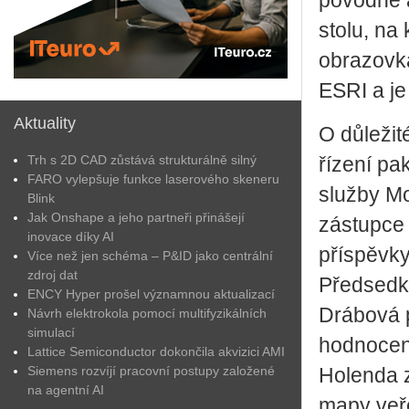
povodně a
stolu, na
obrazovka
ESRI a je
Aktuality
O důležit
Trh s 2D CAD zůstává strukturálně silný
řízení pa
FARO vylepšuje funkce laserového skeneru
služby Mo
Blink
Jak Onshape a jeho partneři přinášejí
zástupce
inovace díky AI
příspěvky
Více než jen schéma – P&ID jako centrální
zdroj dat
Předsedk
ENCY Hyper prošel významnou aktualizací
Drábová p
Návrh elektrokola pomocí multifyzikálních
simulací
hodnocení
Lattice Semiconductor dokončila akvizici AMI
Siemens rozvíjí pracovní postupy založené
Holenda z 
na agentní AI
mapy veře