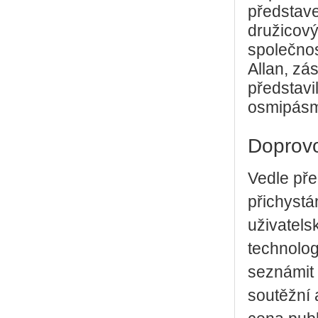
představe
družicový
společnos
Allan, zá
představi
osmipásm
Doprov
Vedle pře
přichystá
uživatels
technolog
seznámit 
soutěžní 