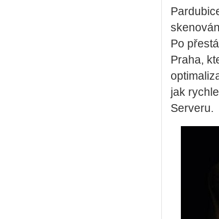
Pardubice
skenován
Po přestá
Praha, kt
optimaliz
jak rychl
Serveru.