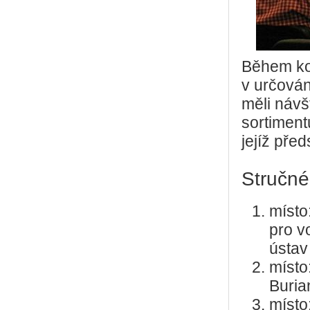
Během kon
v určován
měli návš
sortimen
jejíž pře
Stručné
místo
pro v
ústav
místo
Buria
místo