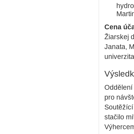
hydro
Marti
Cena úča
Žiarskej 
Janata, M
univerzit
Výsledk
Oddělení 
pro návšt
Soutěžící
stačilo m
Výhercem