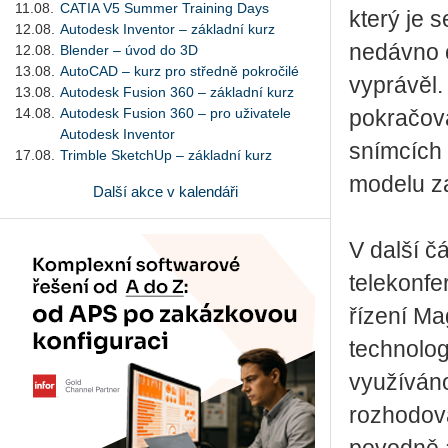
11.08.
CATIA V5 Summer Training Days
který je 
12.08.
Autodesk Inventor – základní kurz
nedávno c
12.08.
Blender – úvod do 3D
13.08.
AutoCAD – kurz pro středně pokročilé
vyprávěl.
13.08.
Autodesk Fusion 360 – základní kurz
14.08.
Autodesk Fusion 360 – pro uživatele
pokračova
Autodesk Inventor
snímcích 
17.08.
Trimble SketchUp – základní kurz
modelu za
Další akce v kalendáři
V další č
telekonf
řízení Ma
technolog
využíváno
rozhodová