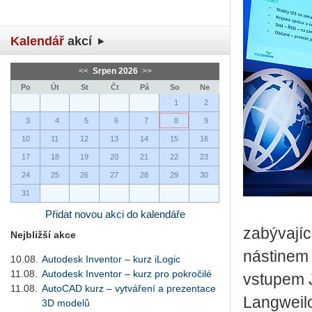
Kalendář
akcí
<<
Srpen 2026
>>
Po
Út
St
Čt
Pá
So
Ne
1
2
3
4
5
6
7
8
9
10
11
12
13
14
15
16
17
18
19
20
21
22
23
24
25
26
27
28
29
30
31
Přidat novou akci do kalendáře
zabývajíc
Nejbližší akce
nástinem 
10.08.
Autodesk Inventor – kurz iLogic
11.08.
Autodesk Inventor – kurz pro pokročilé
vstupem 
11.08.
AutoCAD kurz – vytváření a prezentace
Langweil
3D modelů