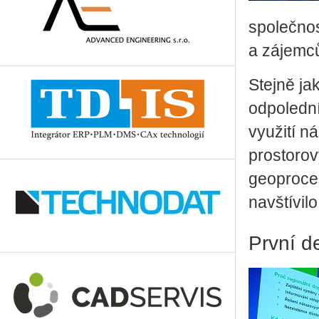
společnos
a zájemců
Stejně ja
odpoledn
využití n
prostorov
geoproces
navštívil
První d