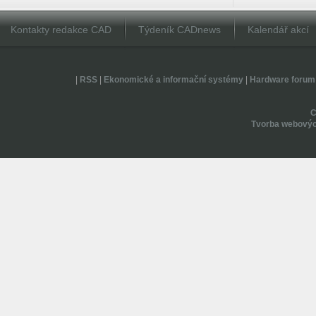
Kontakty redakce CAD
Týdeník CADnews
Kalendář akcí
|
RSS
|
Ekonomické a informační systémy
|
Hardware forum
Tvorba webovýc