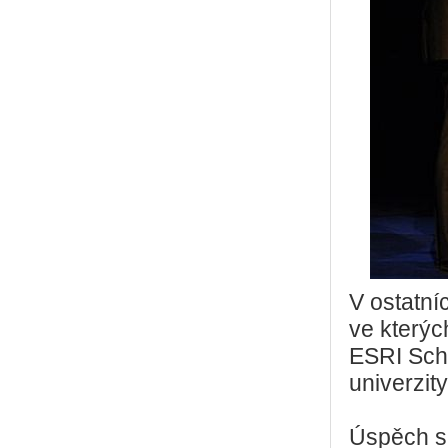
V ostatní
ve kterýc
ESRI Sch
univerzit
Úspěch sk