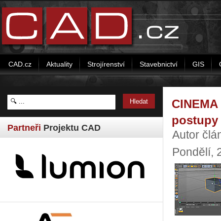
CAD.cz
Aktuality
Strojírenství
Stavebnictví
GIS
CINEMA 4
postupy 
Partneři
Projektu CAD
Autor člá
Pondělí, 