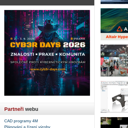
Partneři
webu
CAD programy 4M
Plánování a řízení výroby