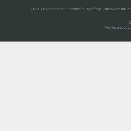
|
RSS
|
Ekonomické a informační systémy
|
Hardware forum
Tvorba webovýc