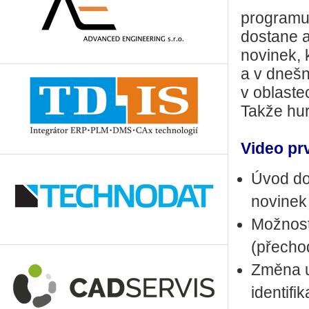
programu
dostane a
novinek, 
a v dneš
v oblaste
Takže hur
Video pr
Úvod do
novinek
Možnost
(přechod
Změna u
identifi