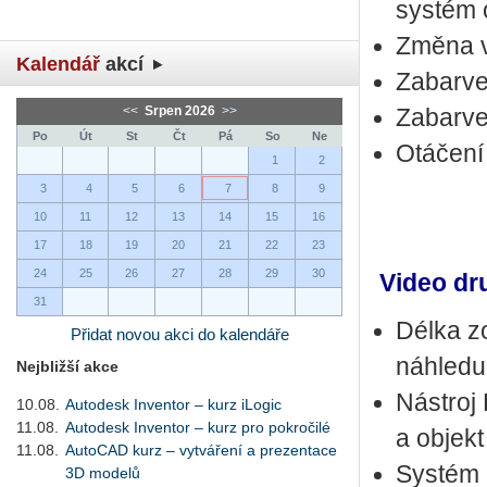
systém o
Změna v
Kalendář
akcí
Zabarve
<<
Srpen 2026
>>
Zabarve
Po
Út
St
Čt
Pá
So
Ne
Otáčení
1
2
3
4
5
6
7
8
9
10
11
12
13
14
15
16
17
18
19
20
21
22
23
24
25
26
27
28
29
30
Video dr
31
Délka z
Přidat novou akci do kalendáře
náhledu
Nejbližší akce
Nástroj 
10.08.
Autodesk Inventor – kurz iLogic
11.08.
Autodesk Inventor – kurz pro pokročilé
a objek
11.08.
AutoCAD kurz – vytváření a prezentace
Systém d
3D modelů