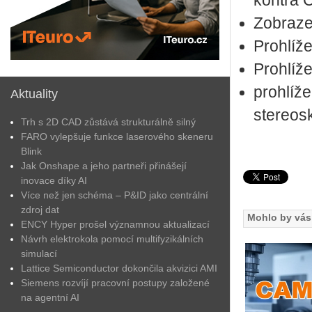
kontra
Zobraze
Prohlíž
Prohlíže
prohlíž
Aktuality
stereos
Trh s 2D CAD zůstává strukturálně silný
FARO vylepšuje funkce laserového skeneru
Blink
Jak Onshape a jeho partneři přinášejí
inovace díky AI
Více než jen schéma – P&ID jako centrální
zdroj dat
Mohlo by vás 
ENCY Hyper prošel významnou aktualizací
Návrh elektrokola pomocí multifyzikálních
simulací
Lattice Semiconductor dokončila akvizici AMI
Siemens rozvíjí pracovní postupy založené
na agentní AI