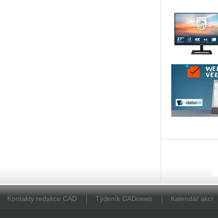
Kontakty redakce CAD
Týdeník CADnews
Kalendář akcí