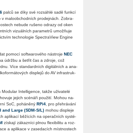
6
palců se díky své roz­sáh­lé sadě funk­cí
o v ma­lo­ob­chod­ních pro­dej­nách. Zob­ra­
­nos­tech ne­bu­de ru­še­no od­ra­zy od oken
ant­ních vi­zu­ál­ních pa­ra­me­t­rů umožňuje
ic­tvím tech­no­lo­gie Spectra­View En­gi­ne
at po­mo­cí soft­wa­ro­vé­ho ná­stro­je
NEC
a údrž­bu a še­t­řit čas a zdro­je, což
dnu. Více stan­dard­ních di­gi­tál­ních a ana­
el­ko­for­má­to­vých dis­plejů do AV in­frastruk­
­du­lar In­tel­li­gen­ce, takže uži­va­te­lé
vu­je je­jich scé­ná­ři po­u­ži­tí. Mohou na­
r­ní SoC, po­há­ně­ný
RPi4
, pro pře­hrá­vá­ní
all and Large (SDM-S/L)
mohou dis­ple­je
h apli­ka­cí bě­ží­cích na ope­rač­ních sys­té­
 M
zís­ka­jí zá­kaz­ní­ci plnou fle­xi­bi­li­tu a roz­
a­ce a apli­ka­ce v za­se­da­cích míst­nos­tech