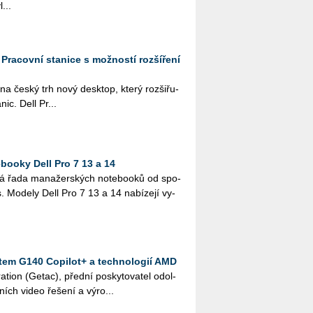
...
: Pracovní stanice s možností rozšíření
a na český trh nový desktop, který roz­ši­řu­
­nic. Dell Pr...
ooky Dell Pro 7 13 a 14
vá řada ma­na­žer­ských no­te­boo­ků od spo­
es. Mo­de­ly Dell Pro 7 13 a 14 na­bí­ze­jí vy­
etem G140 Copilot+ a technologií AMD
ati­on (Getac), před­ní po­sky­to­va­tel odol­
ních video ře­še­ní a vý­ro...