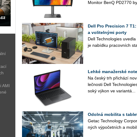
Mo­ni­tor BenQ PD2770 byl
Dell Pro Precision 7 T1
a volitelnými porty
Dell Tech­no­lo­gies uved­l
je na­bíd­ku pra­cov­ních sta
lní
zací
Lehké manažerské noteb
ch
Na český trh při­chá­zí no
leč­nos­ti Dell Tech­no­lo­gi
i AMI
so­ký výkon ve va­ri­an­tá...
žené
Odolná mobilita s tabl
Getac Tech­no­lo­gy Cor­po­r
ných vý­po­čet­ních a mo­bil­