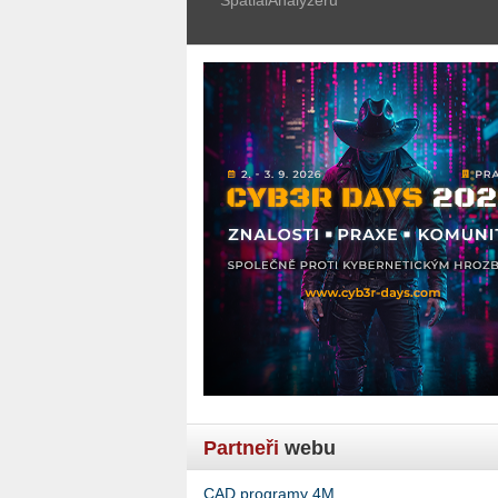
Partneři
webu
CAD programy 4M