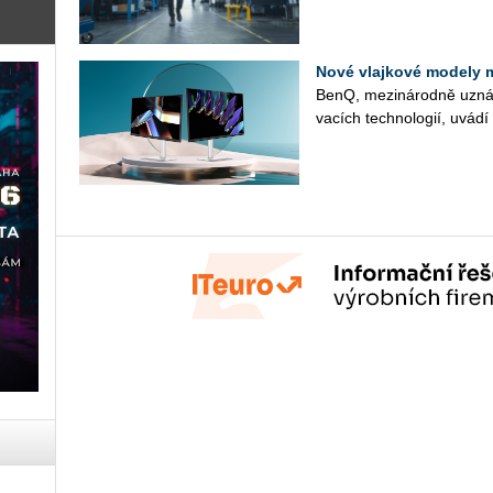
Nové vlajkové modely 
BenQ, me­zi­ná­rod­ně uzná­va
va­cích tech­no­lo­gií, uvád