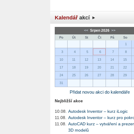
Kalendář
akcí
<<
Srpen 2026
>>
Po
Út
St
Čt
Pá
So
1
3
4
5
6
7
8
10
11
12
13
14
15
17
18
19
20
21
22
24
25
26
27
28
29
31
Přidat novou akci do kalendáře
Nejbližší akce
10.08.
Autodesk Inventor – kurz iLogic
11.08.
Autodesk Inventor – kurz pro pokro
11.08.
AutoCAD kurz – vytváření a preze
3D modelů