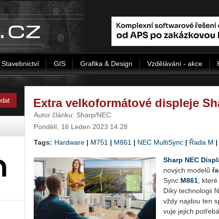
Stavebnictví
GIS
Grafika & Design
Vzdělávání - akce
Extra velkoformátové displeje S
Autor článku: Sharp/NEC
Pondělí, 16 Leden 2023 14:28
Tags:
Hardware
|
M751
|
M861
|
NEC MultiSync
|
Řada M
Sharp NEC Dis­play
no­vých mo­de­lů
ř
Sync
M861
, které
Díky tech­no­lo­gii N
vždy na­jdou ten sp
vu­je je­jich po­tře­bá