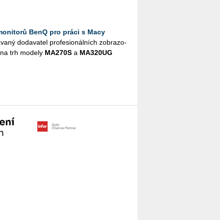
monitorů BenQ pro práci s Macy
­ný do­da­va­tel pro­fe­si­o­nál­ních zob­ra­zo­
í na trh mo­de­ly
MA­270S
a
MA­320UG