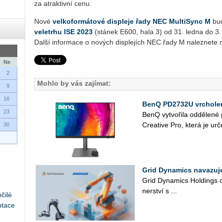
za atrak­tiv­ní cenu.
Nové
vel­ko­for­má­to­vé dis­ple­je řady NEC Mul­ti­Sync M
bud
ve­letr­hu ISE 2023
(stá­nek E600, hala 3) od 31. ledna do 3. ú
Další in­for­ma­ce o no­vých dis­ple­jích NEC řady M na­lez­ne­te
Ne
2
Mohlo by vás zajímat:
9
16
BenQ PD2732U vrcholem
23
BenQ vy­tvo­ři­la od­dě­le­n
Cre­a­ti­ve Pro, která je ur­č
30
Grid Dynamics navazuj
Grid Dy­na­mics Hol­dings oz
ner­ství s ...
čilé
ntace