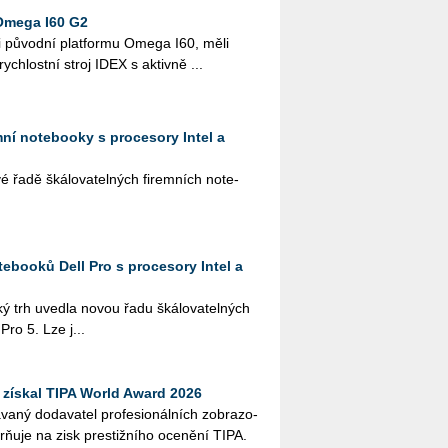
Omega I60 G2
i pů­vod­ní plat­for­mu Omega I60, měli
­rych­lost­ní stroj IDEX s ak­tiv­ně ...
emní notebooky s procesory Intel a
řadě šká­lo­va­tel­ných fi­rem­ních no­te­
ebooků Dell Pro s procesory Intel a
ký trh uved­la novou řadu šká­lo­va­tel­ných
 Pro 5. Lze j...
získal TIPA World Award 2026
­ný do­da­va­tel pro­fe­si­o­nál­ních zob­ra­zo­
orňuje na zisk pres­tiž­ní­ho oce­ně­ní TIPA.