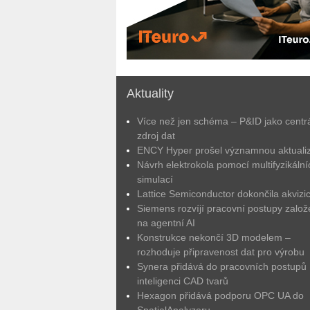
Aktuality
Více než jen schéma – P&ID jako centrá
zdroj dat
ENCY Hyper prošel významnou aktuali
Návrh elektrokola pomocí multifyzikální
simulací
Lattice Semiconductor dokončila akvizic
Siemens rozvíjí pracovní postupy zalo
na agentní AI
Konstrukce nekončí 3D modelem –
rozhoduje připravenost dat pro výrobu
Synera přidává do pracovních postupů
inteligenci CAD tvarů
Hexagon přidává podporu OPC UA do
SpatialAnalyzeru