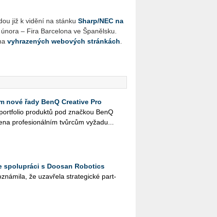
ou již k vi­dě­ní na stán­ku
Sharp/NEC na
nora – Fira Bar­ce­lo­na ve Špa­něl­sku.
 na
vy­hra­ze­ných webo­vých strán­kách
.
 nové řady BenQ Creative Pro
é port­fo­lio pro­duk­tů pod znač­kou BenQ
e­na pro­fe­si­o­nál­ním tvůr­cům vy­ža­du...
e spolupráci s Doosan Robotics
ná­mi­la, že uza­vře­la stra­te­gic­ké part­