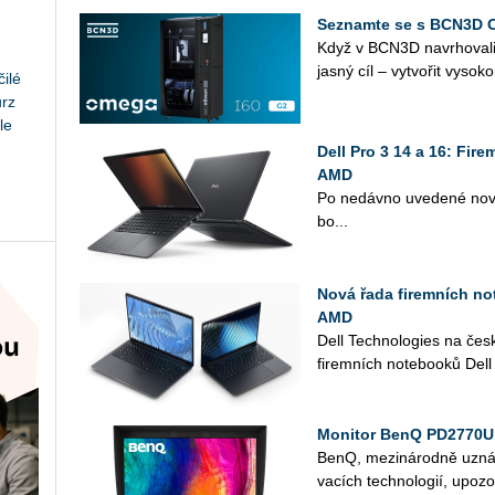
Seznamte se s BCN3D 
Když v BCN3D na­vr­ho­va­l
jasný cíl – vy­tvo­řit vy­so­ko
ilé
urz
le
Dell Pro 3 14 a 16: Fir
AMD
Po ne­dáv­no uve­de­né nové 
bo...
Nová řada firemních not
AMD
Dell Tech­no­lo­gies na čes
fi­rem­ních no­te­boo­ků Dell
Monitor BenQ PD2770U 
BenQ, me­zi­ná­rod­ně uzná­va
va­cích tech­no­lo­gií, upo­z