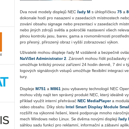
Dva nové mo­de­ly dis­plejů NEC
řady M
s úh­lo­příč­kou
75
a
8
do­ko­na­le hodí pro na­sa­ze­ní v za­se­da­cích míst­nos­tech neb
zo­vá­ní ob­sa­hu sig­nage nebo pre­zen­ta­cí v za­se­da­cích míst
nebo ji­ných zdro­jů svět­la a po­kro­či­lé na­sta­ve­ní všech re­le­v
plnou kon­t­ro­lu jasu, barev, gama a rov­no­měr­nos­ti pro­střed­n
pro přes­ný, při­ro­ze­ný obraz i vyšší zob­ra­zo­va­cí výkon.
Uži­va­te­lé mohou dis­ple­je řady M vzdá­le­ně a bez­peč­ně ovlá­d
Na­Vi­Set Ad­mi­nis­tra­tor 2
. Zá­ro­veň mohou řídit po­ža­dav­ky n
umožňuje kri­tic­ký pro­voz za­ří­ze­ní 24 hodin denně, 7 dní v tý
lo­go­vých sig­ná­lo­vých vstu­pů umožňuje fle­xi­bil­ní in­te­gra­ci v
tu­ry.
Dis­ple­je
M751
a
M861
jsou vy­ba­ve­ny tech­no­lo­gií NEC Open Mo
mohou vždy najít ten správ­ný pro­dukt NEC, který ide­ál­ně vy­ho­
pří­klad vy­u­žít in­ter­ní pře­hrá­vač
NEC Me­di­a­Pla­yer
a mo­du­lá
video ob­sa­hu. Díky slotu
Intel Smart Dis­play Mo­du­le Sm
roz­ší­řit na vý­kon­né ře­še­ní, které pod­po­ru­je mnoho ná­roč­nýc
mech Win­dows nebo Linux. Se dvěma no­vý­mi dis­ple­ji
řady
sáh­lou sadu funk­cí pro re­klam­ní, in­for­mač­ní a zá­bav­ní apli­k