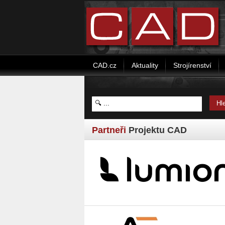
CAD.cz
Aktuality
Strojírenství
Partneři
Projektu CAD