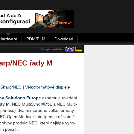
Hardware
PDM/PLM
Download
Google překladač:
harp/NEC řady M
|
Sharp/NEC
|
Velkoformátové displeje
 So­lu­ti­ons Eu­ro­pe
ozna­mu­je uve­de­ní
ady M
, NEC Mul­ti­Sync
M751
a NEC Mul­ti­
 při­ná­še­jí dva mi­mo­řád­ně velké for­má­ty.
EC Open Mo­du­lar In­tel­li­gen­ce uži­va­te­lé
ráv­ný pro­dukt NEC, který nej­lé­pe vy­ho­
m po­u­ži­tí.