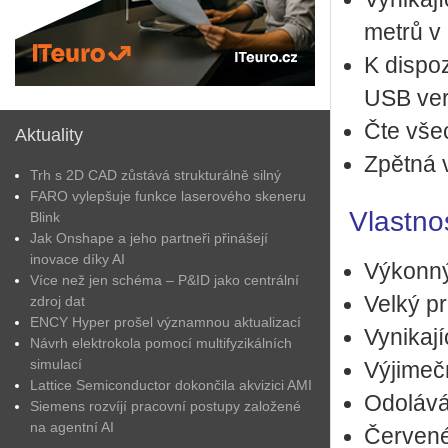
metrů v in
K dis­po­
USB ve
Čte vše
Aktuality
Zpět­ná v
Trh s 2D CAD zůstává strukturálně silný
FARO vylepšuje funkce laserového skeneru
Vlast­no
Blink
Jak Onshape a jeho partneři přinášejí
inovace díky AI
Vý­kon­n
Více než jen schéma – P&ID jako centrální
Velký pr
zdroj dat
ENCY Hyper prošel významnou aktualizací
Vy­ni­ka­j
Návrh elektrokola pomocí multifyzikálních
simulací
Vý­ji­meč
Lattice Semiconductor dokončila akvizici AMI
Odo­lá­vá
Siemens rozvíjí pracovní postupy založené
na agentní AI
Čer­ve­né