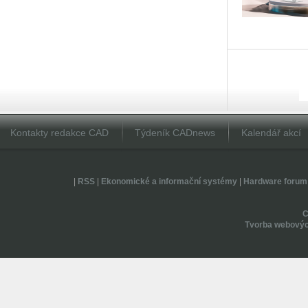
Kontakty redakce CAD
Týdeník CADnews
Kalendář akcí
|
RSS
|
Ekonomické a informační systémy
|
Hardware forum
Tvorba webovýc