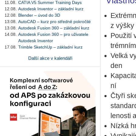
Vlast­no
11.08.
CATIA V5 Summer Training Days
12.08.
Autodesk Inventor – základní kurz
Ex­trém­
12.08.
Blender – úvod do 3D
13.08.
AutoCAD – kurz pro středně pokročilé
z výšky
13.08.
Autodesk Fusion 360 – základní kurz
14.08.
Autodesk Fusion 360 – pro uživatele
Po­u­ži­
Autodesk Inventor
trém­ní­m
17.08.
Trimble SketchUp – základní kurz
Velká vy­
Další akce v kalendáři
den
Ka­pa­ci
ní
Čtyři sk
stan­dar
le­nos­ti
Nízká h
Vy­ni­ka­