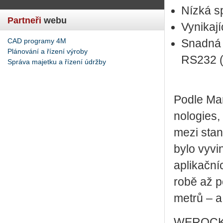
Nízká sp
Partneři
webu
Vy­ni­ka­
CAD programy 4M
Snad­ná 
Plánování a řízení výroby
RS232 (
Správa majetku a řízení údržby
Podle Mar­
no­lo­gie
mezi stan­
bylo vy­vi
apli­kač­n
ro­bě až po
metrů – a 
WEROCK po­