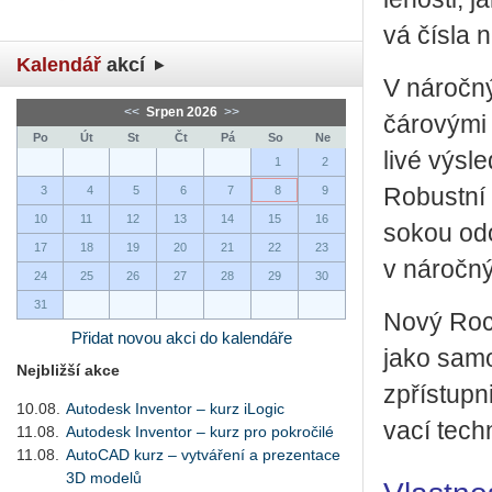
vá čísla n
Kalendář
akcí
V ná­roč­ný
<<
Srpen 2026
>>
čá­ro­vý­mi
Po
Út
St
Čt
Pá
So
Ne
li­vé vý­sl
1
2
3
4
5
6
7
8
9
Ro­bust­ní
10
11
12
13
14
15
16
so­kou odo
17
18
19
20
21
22
23
v ná­roč­n
24
25
26
27
28
29
30
31
Nový Rock
Přidat novou akci do kalendáře
jako sa­m
Nejbližší akce
zpřístup­ni
10.08.
Autodesk Inventor – kurz iLogic
va­cí tech­
11.08.
Autodesk Inventor – kurz pro pokročilé
11.08.
AutoCAD kurz – vytváření a prezentace
3D modelů