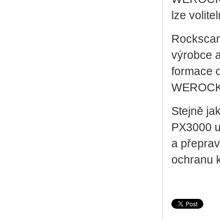
lze vo­li­te
Rock­scan
vý­rob­ce 
for­ma­ce 
WEROCK n
Stej­ně ja
PX3000 uh­
a pře­pra­
ochra­nu k