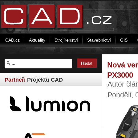
CAD.cz
Aktuality
Strojírenství
Stavebnictví
GIS
Nová ve
PX3000
Partneři
Projektu CAD
Autor člá
Pondělí, 