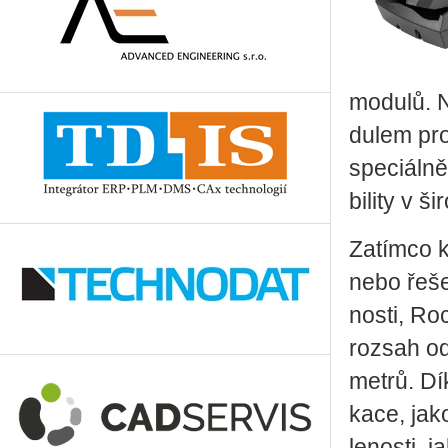
mo­du­lů.
du­lem pr
spe­ci­ál­n
bi­li­ty v 
Za­tím­co k
nebo ře­še
nos­ti, Ro
roz­sah od
metrů. Dík
ka­ce, jak
le­nos­ti, 