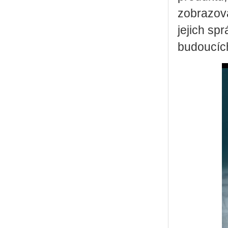
zobrazov
jejich sp
budoucíc