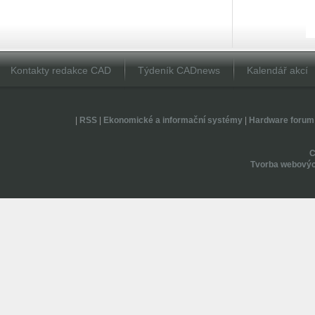
Kontakty redakce CAD
Týdeník CADnews
Kalendář akcí
|
RSS
|
Ekonomické a informační systémy
|
Hardware forum
Tvorba webovýc