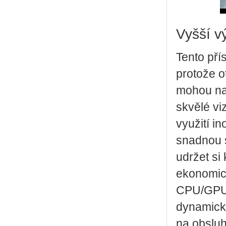
Vyšší vý
Tento pří
protože o
mohou nab
skvělé vi
využití in
snadnou 
udržet s
ekonomic
CPU/GPU n
dynamick
na obsluh