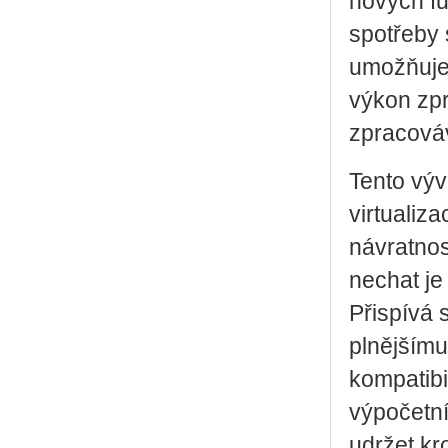
nových fu
spotřeby
umožňuje 
výkon zpr
zpracováv
Tento výv
virtualiz
návratnos
nechat je
Přispívá 
plnějšímu 
kompatibi
výpočetní
udržet kr