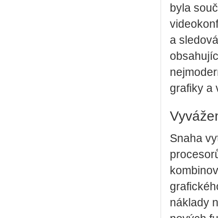
byla souč
videokon
a sledová
obsahujíc
nejmodern
grafiky a
Vyvážen
Snaha vyt
procesorů
kombinov
grafickéh
náklady n