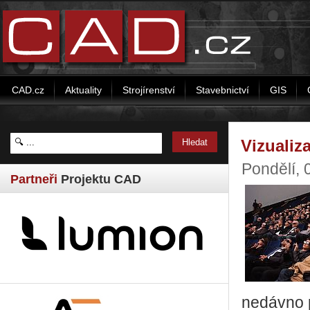
CAD.cz
Aktuality
Strojírenství
Stavebnictví
GIS
Vizualiza
Pondělí, 
Partneři
Projektu CAD
nedávno p