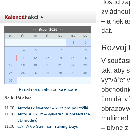
dosud zaj
zvládnout
Kalendář
akcí
– a neklá
dat.
<<
Srpen 2026
>>
Po
Út
St
Čt
Pá
So
Ne
1
2
Rozvoj 
3
4
5
6
7
8
9
10
11
12
13
14
15
16
V současn
17
18
19
20
21
22
23
tak, aby 
24
25
26
27
28
29
30
vytvářet 
31
obchodníc
Přidat novou akci do kalendáře
Nejbližší akce
čím dál ví
obrazový
11.08.
Autodesk Inventor – kurz pro pokročilé
11.08.
AutoCAD kurz – vytváření a prezentace
multimed
3D modelů
11.08.
CATIA V5 Summer Training Days
– plyne z