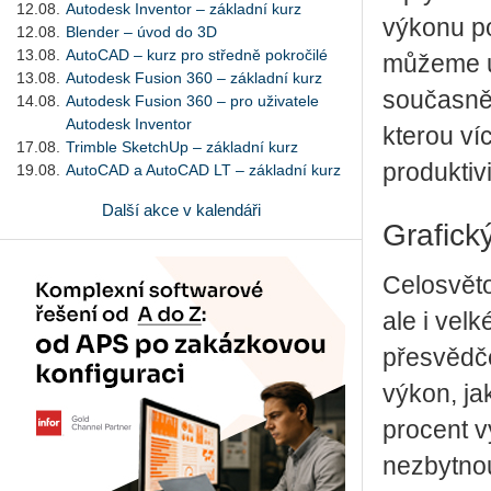
12.08.
Autodesk Inventor – základní kurz
výkonu po
12.08.
Blender – úvod do 3D
13.08.
AutoCAD – kurz pro středně pokročilé
můžeme uv
13.08.
Autodesk Fusion 360 – základní kurz
současně.
14.08.
Autodesk Fusion 360 – pro uživatele
Autodesk Inventor
kterou ví
17.08.
Trimble SketchUp – základní kurz
produktiv
19.08.
AutoCAD a AutoCAD LT – základní kurz
Další akce v kalendáři
Grafick
Celosvět
ale i velk
přesvědče
výkon, ja
procent v
nezbytno