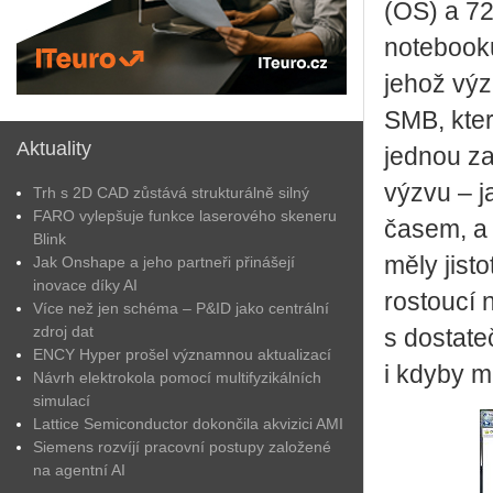
(OS) a 72
notebook
jehož výz
SMB, kter
Aktuality
jednou za
výzvu – ja
Trh s 2D CAD zůstává strukturálně silný
FARO vylepšuje funkce laserového skeneru
časem, a 
Blink
měly jist
Jak Onshape a jeho partneři přinášejí
inovace díky AI
rostoucí 
Více než jen schéma – P&ID jako centrální
zdroj dat
s dostate
ENCY Hyper prošel významnou aktualizací
i kdyby m
Návrh elektrokola pomocí multifyzikálních
simulací
Lattice Semiconductor dokončila akvizici AMI
Siemens rozvíjí pracovní postupy založené
na agentní AI