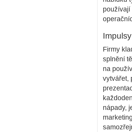
používají
operačníc
Impulsy
Firmy kla
splnění t
na použív
vytvářet,
prezentac
každodenn
nápady, j
marketing.
samozřejm