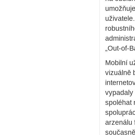
umožňuje 
uživatele
robustníh
administr
„Out-of-
Mobilní už
vizuálně 
interneto
vypadaly 
spoléhat n
spoluprác
arzenálu 
současně 