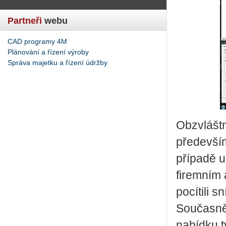
Partneři
webu
CAD programy 4M
Plánování a řízení výroby
Správa majetku a řízení údržby
Obzvláštn
předevší
případě už
firemním 
pocítili 
Současně 
nabídku t