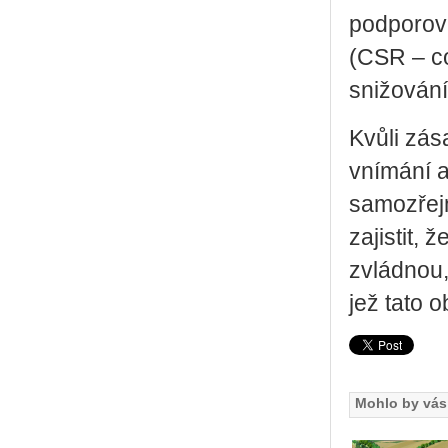
podporova
(CSR – co
snižování
Kvůli zás
vnímání a
samozřejm
zajistit,
zvládnou,
jež tato o
Mohlo by vás 