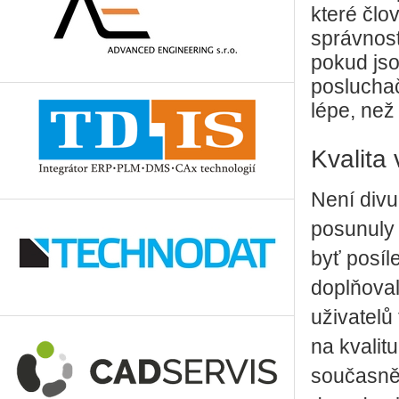
které člo
správnosti
pokud jso
posluchač
lépe, než 
Kvalita
Není divu
posunuly 
byť posíl
doplňoval
uživatelů
na kvalit
současně 