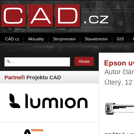
CAD.cz
Aktuality
Strojírenství
Stavebnictví
GIS
Epson uv
Autor čl
Partneři
Projektu CAD
Úterý, 1