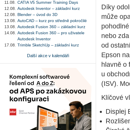
11.08.
CATIA V5 Summer Training Days
Díky odol
12.08.
Autodesk Inventor – základní kurz
12.08.
Blender – úvod do 3D
může opak
13.08.
AutoCAD – kurz pro středně pokročilé
pohodlné 
13.08.
Autodesk Fusion 360 – základní kurz
14.08.
Autodesk Fusion 360 – pro uživatele
nebo zda 
Autodesk Inventor
od ostatn
17.08.
Trimble SketchUp – základní kurz
Epson na 
Další akce v kalendáři
hlavně o 
u obchodn
(ISV). Mo
Klíčové vl
Displej
Rozliše