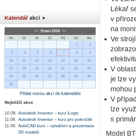
Lékař s
Kalendář
akcí
v přiroz
na monit
<<
Srpen 2026
>>
Ve stroj
Po
Út
St
Čt
Pá
So
Ne
1
2
zobrazov
3
4
5
6
7
8
9
efektivi
10
11
12
13
14
15
16
V oblas
17
18
19
20
21
22
23
24
25
26
27
28
29
30
je lze v
31
mohou p
Přidat novou akci do kalendáře
V případ
Nejbližší akce
lze využ
10.08.
Autodesk Inventor – kurz iLogic
s primá
11.08.
Autodesk Inventor – kurz pro pokročilé
11.08.
AutoCAD kurz – vytváření a prezentace
3D modelů
Model BT-