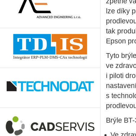
zpětné va
lze díky 
prodlevou
tak produ
Epson pro
Tyto brýl
ve zdravot
i piloti d
nastavení
s techno
prodlevou
Brýle BT-
Ve zdra