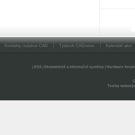
Kontakty redakce CAD
Týdeník CADnews
Kalendář akcí
|
RSS
|
Ekonomické a informační systémy
|
Hardware forum
Tvorba webovýc