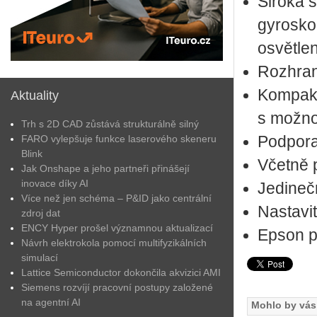
Široká 
gyrosko
osvětlen
Rozhran
Kompaktn
Aktuality
s možnos
Trh s 2D CAD zůstává strukturálně silný
FARO vylepšuje funkce laserového skeneru
Podpora
Blink
Včetně 
Jak Onshape a jeho partneři přinášejí
inovace díky AI
Jedinečn
Více než jen schéma – P&ID jako centrální
Nastavit
zdroj dat
ENCY Hyper prošel významnou aktualizací
Epson p
Návrh elektrokola pomocí multifyzikálních
simulací
Lattice Semiconductor dokončila akvizici AMI
Siemens rozvíjí pracovní postupy založené
na agentní AI
Mohlo by vás 