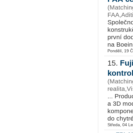
(Matching
FAA,Adit
Společno
konstruk
první do
na Boein
Pondělí, 19 
Fuj
15.
kontro
(Matchin
realita,
... Produ
a 3D mod
komponen
do chytré
Středa, 04 L