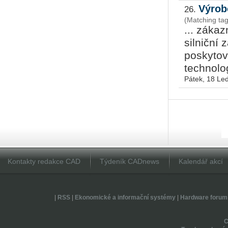
Výrob
26.
(Matching ta
... zákaz
silniční 
poskytov
technolog
Pátek, 18 Le
Kontakty redakce CAD
Týdeník CADnews
Kalendář akcí
|
RSS
|
Ekonomické a informační systémy
|
Hardware forum