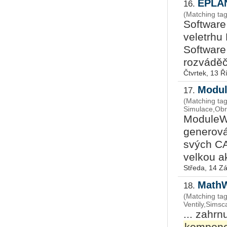
EPLAN
16.
(Matching ta
Software
veletrhu
Software
rozváděčí
Čtvrtek, 13 Ř
Modul
17.
(Matching tag
Simulace,Ob
ModuleW
generová
svých C
velkou ak
Středa, 14 Zá
MathW
18.
(Matching tag
Ventily,Sims
... zahrn
kompone