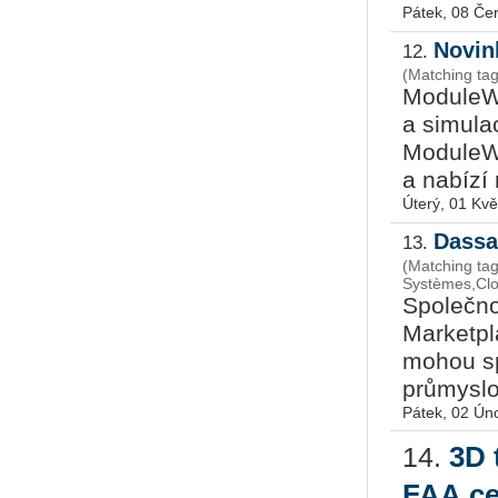
Pátek, 08 Če
Novin
12.
(Matching ta
ModuleW
a simula
ModuleWo
a nabízí 
Úterý, 01 Kv
Dassa
13.
(Matching ta
Systèmes,Clo
Společno
Mar­ket­p
mohou sp
průmyslov
Pátek, 02 Ún
3D 
14.
FAA ce