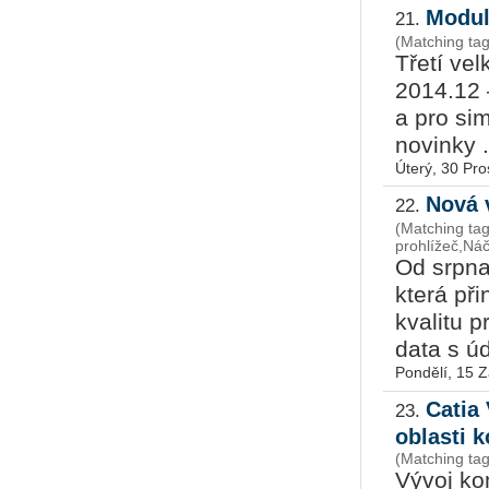
Modul
21.
(Matching t
Třetí ve
2014.12 
a pro si
novinky .
Úterý, 30 Pro
Nová 
22.
(Matching ta
prohlížeč,Náč
Od srpna
která př
kvalitu 
data s úda
Pondělí, 15 Z
Catia 
23.
oblasti 
(Matching ta
Vývoj ko