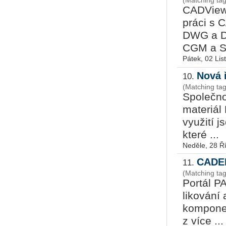
(Matching ta
CADViewX
práci s 
DWG a DX
CGM a SV
Pátek, 02 Li
Nová 
10.
(Matching ta
Společno
materiál 
využití 
které ...
Neděle, 28 Ř
CADEN
11.
(Matching ta
Portál P
li­ko­vá
komponen
z více ...