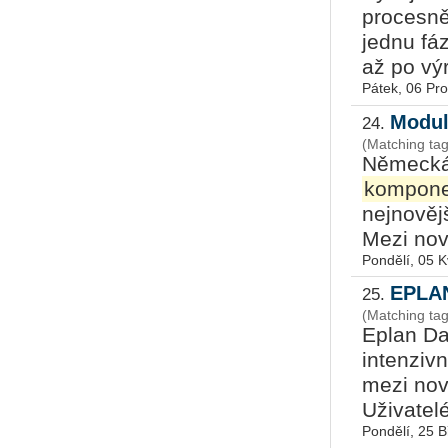
procesně
jednu fá
až po výr
Pátek, 06 Pr
Modul
24.
(Matching t
Německá
kompone
nejnověj
Mezi nov
Pondělí, 05 
EPLAN
25.
(Matching tag
Eplan Da
intenziv
mezi nov
Uživatel
Pondělí, 25 