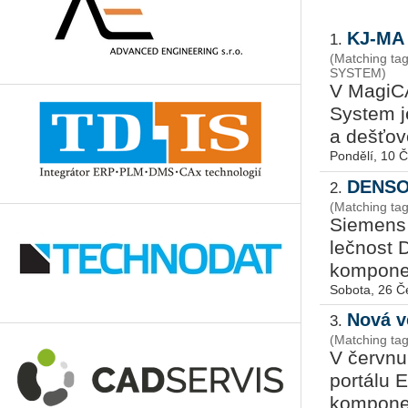
KJ­‑MA
1.
(Matching ta
SYSTEM)
V Ma­gi­C
Sys­tem je
a deš­ťo­
Pondělí, 10 
DENSO 
2.
(Matching ta
Si­e­mens 
leč­nost D
kom­po­nen­
Sobota, 26 Č
Nová v
3.
(Matching ta
V čer­vnu 
por­tá­lu 
kom­po­nen