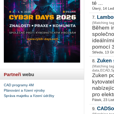
té ...
Úterý, 14 Le
Lambor
7.
(Matching ta
Během in
společno
ideálními
pomocí 3D
Středa, 13 Ú
Zuken 
8.
(Matching ta
data,ECAD,S
Partneři
webu
Zuken po
ky­to­va­
CAD programy 4M
nabízejíc
Plánování a řízení výroby
pro elektr
Správa majetku a řízení údržby
Pátek, 23 Li
CADSof
9.