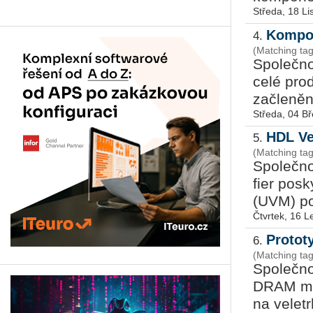
Středa, 18 L
Kompon
4.
(Matching ta
Spo­leč­n
celé pro­
za­čle­ně­
Středa, 04 B
HDL Ve
5.
(Matching ta
Spo­leč­n
fier po­sky
(UVM) po­č
Čtvrtek, 16 
Protot
6.
(Matching ta
Spo­leč­n
DRAM mo­du
na ve­let