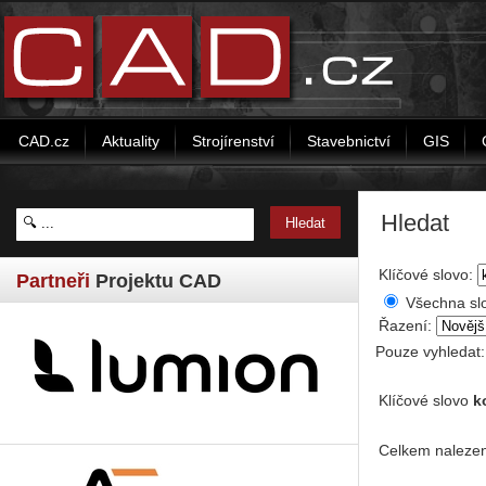
CAD.cz
Aktuality
Strojírenství
Stavebnictví
GIS
Hledat
Klíčové slovo:
Partneři
Projektu CAD
Všechna sl
Řazení:
Pouze vyhledat
Klíčové slovo
k
Celkem nalezen