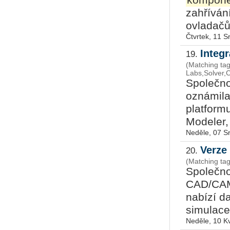
zahřívání
ovladačů 
Čtvrtek, 11 
Integ
19.
(Matching tag
Labs,Solver
Společno
oznámila
platform
Modeler,
Neděle, 07 S
Verze
20.
(Matching t
Společno
CAD/CAM
nabízí d
simulace
Neděle, 10 K