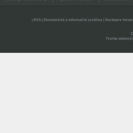
|
RSS
|
Ekonomické a informační systémy
|
Hardware forum
Tvorba webovýc