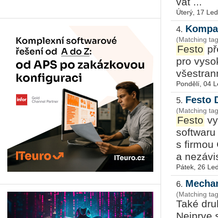
vat ...
Úterý, 17 Le
Kompak
4.
(Matching ta
Festo
pře
pro vy­so­k
vše­stran­
Pondělí, 04 
Festo 
5.
(Matching ta
Festo
vy
softwar
s firmou 
a nezávis
Pátek, 26 Le
Mechan
6.
(Matching ta
Také dru
Nejprve 