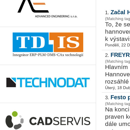
Začal
1.
(Matching ta
To, že se 
han­no­ve
k vý­sta­
Pondělí, 22 
FREYR 
2.
(Matching ta
Hlav­ním 
Han­no­ve
roz­sáh­lé 
Úterý, 18 Du
Festo 
3.
(Matching tag
Na konci z
pra­ven k
dá­le umož