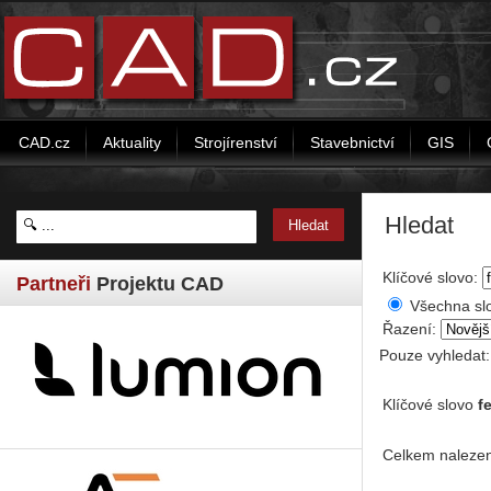
CAD.cz
Aktuality
Strojírenství
Stavebnictví
GIS
Hledat
Klíčové slovo:
Partneři
Projektu CAD
Všechna sl
Řazení:
Pouze vyhledat
Klíčové slovo
f
Celkem nalezen