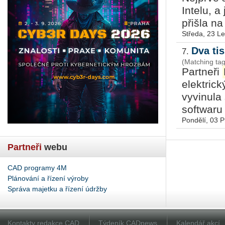
Intelu, 
přišla na
Středa, 23 L
Dva ti
7.
(Matching ta
Partneři
elektric
vyvinula
softwaru 
Pondělí, 03 
Partneři
webu
CAD programy 4M
Plánování a řízení výroby
Správa majetku a řízení údržby
Kontakty redakce CAD
Týdeník CADnews
Kalendář akcí