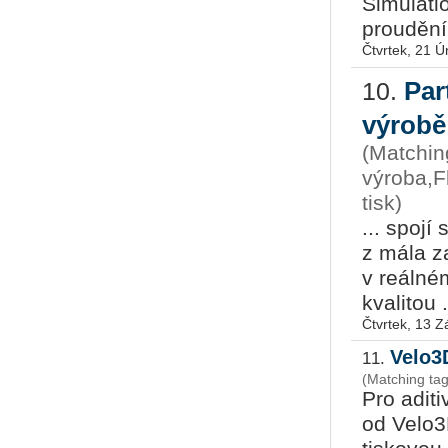
Simulati
proudění 
Čtvrtek, 21 
Par
10.
výrob
(Matching
výroba,F
tisk)
... spojí
z mála z
v reálném
kvalitou .
Čtvrtek, 13 Z
Velo3
11.
(Matching tag
Pro adit
od Velo3