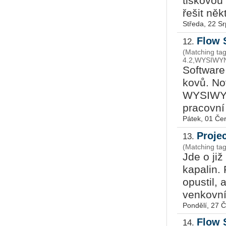
tiskovou 
řešit někt
Středa, 22 S
Flow 
12.
(Matching ta
4.2,WYSIWYN,
Softwar
kovů. Nov
WYSIWYN 
pracovní
Pátek, 01 Če
Proje
13.
(Matching tag
Jde o již
kapalin. 
opustil, 
venkovníh
Pondělí, 27 
Flow 
14.