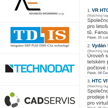
VR HTC
1.
(Matching tag
Spo­leč­no
pro le­toš
tů. Fa­nou
Pátek, 25 Li
Vydán 
2.
(Matching ta
Úroveň slo
tel­ském p
po­čto­vé s
Pátek, 08 Če
HTC VI
3.
(Matching tag
Spo­leč­n
pro­de­j
pro vir­tu­