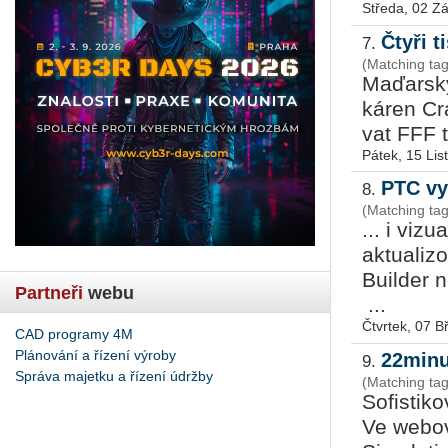
Středa, 02 Zá
Čtyři 
7.
(Matching tag
Ma­ďar­sk
ká­ren Cr
vat FFF ti
Pátek, 15 Li
PTC vy
8.
(Matching tag
... i viz
aktualiz
Builder 
Partneři
webu
...
Čtvrtek, 07 
CAD programy 4M
Plánování a řízení výroby
22minu
9.
Správa majetku a řízení údržby
(Matching tag
Sofistiko
Ve we­bo