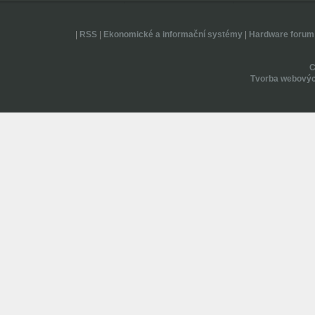
|
RSS
|
Ekonomické a informační systémy
|
Hardware forum
Tvorba webovýc