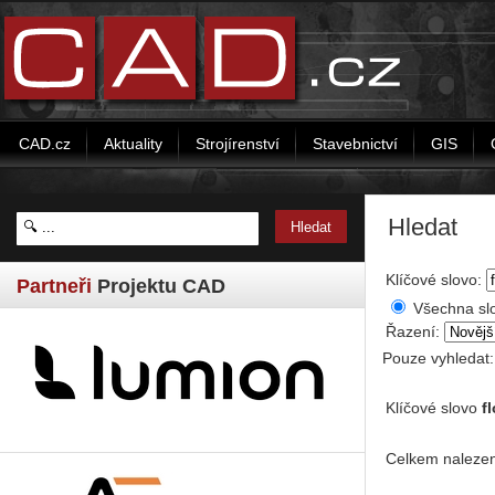
CAD.cz
Aktuality
Strojírenství
Stavebnictví
GIS
Hledat
Klíčové slovo:
Partneři
Projektu CAD
Všechna sl
Řazení:
Pouze vyhledat
Klíčové slovo
f
Celkem nalezen