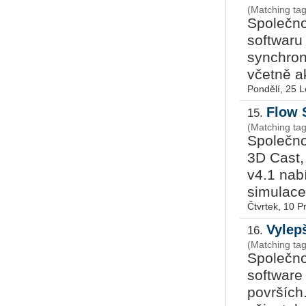
(Matching ta
Společn
softwar
synchron
včetně ak
Pondělí, 25 
Flow 
15.
(Matching tag
Společn
3D Cast,
v4.1 nab
simulace,
Čtvrtek, 10 P
Vylep
16.
(Matching ta
Společn
softwar
površích