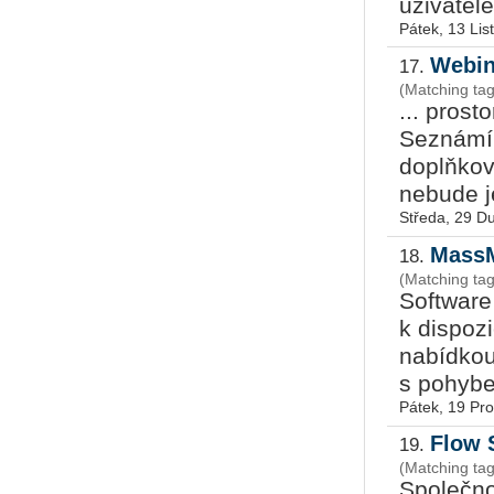
uživatele
Pátek, 13 Li
Webiná
17.
(Matching ta
... pros
Seznámí 
doplňkov
nebude je
Středa, 29 D
MassM
18.
(Matching ta
Softwar
k dispoz
nabídkou
s pohybe
Pátek, 19 Pr
Flow 
19.
(Matching ta
Společn