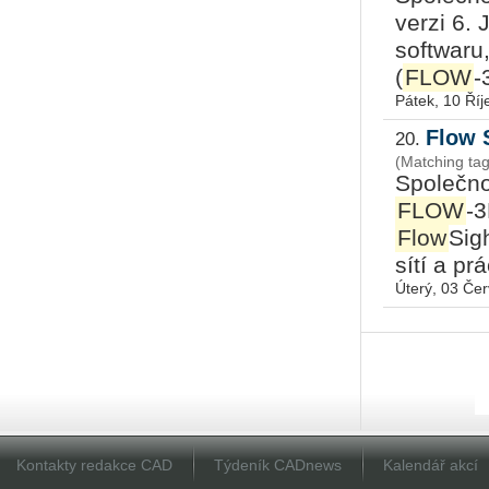
verzi 6.
softwaru
(
FLOW
-
Pátek, 10 Říj
Flow 
20.
(Matching ta
Společn
FLOW
-3
Flow
Sig
sítí a prá
Úterý, 03 Če
Kontakty redakce CAD
Týdeník CADnews
Kalendář akcí