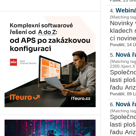
Pátek, 25 Ún
Webiná
4.
(Matching tags
No­vin­ky
kla­dech n
cí no­vi­n
Pondělí, 14 
Nová ř
5.
(Matching tag
2300,Xpert,X
Spo­leč­n
las­ti plo
řa­du Ari­
Pondělí, 09 L
Nová ř
6.
(Matching ta
Spo­leč­n
las­ti plo
řadu Ari­z