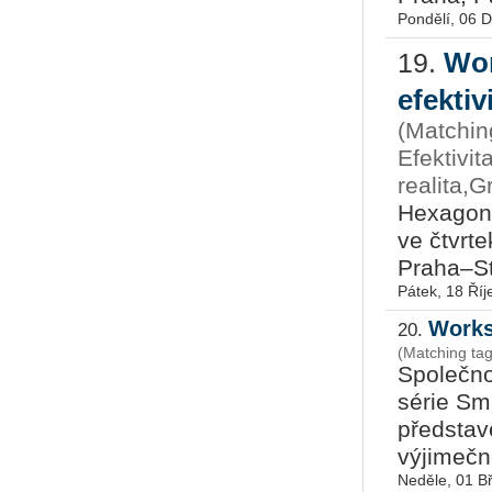
Pondělí, 06 
Wor
19.
efektiv
(Matchin
Efektivi
realita,G
He­xa­gon 
ve čtvr­t
Praha–Str
Pátek, 18 Říj
Works
20.
(Matching ta
Společno
série Sm
představ
výjimečn
Neděle, 01 B