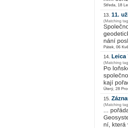
Středa, 18 L
11. u
13.
(Matching ta
Spo­leč­n
ge­o­de­ti
ná­ní po­sl
Pátek, 06 Kv
Leica
14.
(Matching ta
Po loňské
spo­leč­n
ka­jí po­ř
Úterý, 28 Pro
Zázna
15.
(Matching tag
... po­řá­
Ge­o­sys­t
ní, která 