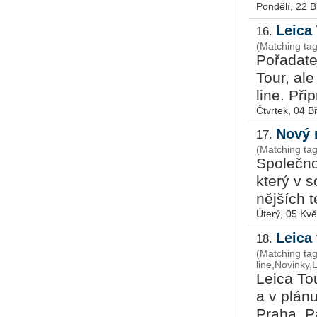
Pondělí, 22 
Leica 
16.
(Matching tag
Po­řa­da­te
Tour, ale
line. Při­
Čtvrtek, 04 
Nový 
17.
(Matching ta
Spo­leč­n
který v so
něj­ších te
Úterý, 05 Kv
Leica 
18.
(Matching ta
line,Novinky,
Leica Tou
a v plánu 
Praha, Par