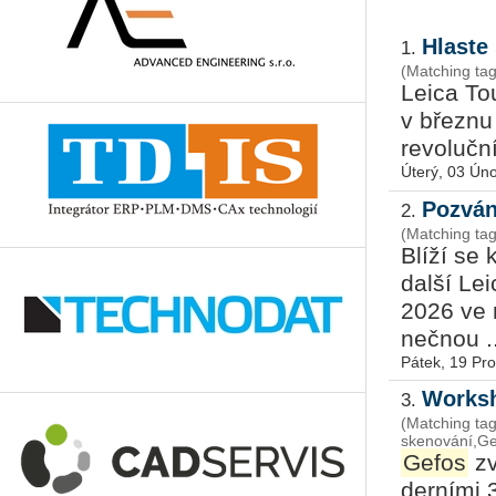
Hlaste
1.
(Matching ta
Leica To
v břez­nu 
re­vo­luč­
Úterý, 03 Ún
Pozván
2.
(Matching ta
Blíží se
další Lei
2026 ve m
neč­nou ..
Pátek, 19 Pr
Worksh
3.
(Matching ta
skenování,Ge
Gefos
zv
der­ní­mi 