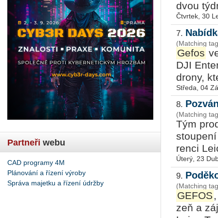
dvou týd­
Čtvrtek, 30 
Nabídk
7.
(Matching tag
Gefos
ve
DJI En­ter
drony, kte
Středa, 04 Zá
Pozván
8.
(Matching tag
Tým pro­de
stou­pe­n
Partneři
webu
ren­ci Lei
Úterý, 23 Du
CAD programy 4M
Plánování a řízení výroby
Poděko
9.
Správa majetku a řízení údržby
(Matching tag
GEFOS
,
zeň a záje