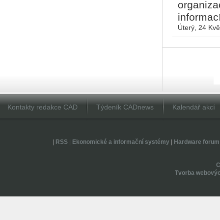
organiza
informací
Úterý, 24 Kv
Kontakty redakce CAD
Týdeník CADnews
Kalendář akcí
|
RSS
|
Ekonomické a informační systémy
|
Hardware forum
Tvorba webovýc