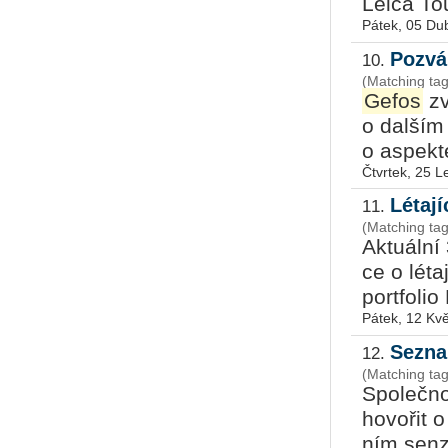
Leica Tour
Pátek, 05 Du
Pozvá
10.
(Matching ta
Gefos
zv
o dal­ším 
o aspek­tec
Čtvrtek, 25 
Létaj
11.
(Matching ta
Ak­tu­ál­n
ce o lé­ta
port­fo­li
Pátek, 12 Kv
Sezna
12.
(Matching ta
Spo­leč­n
ho­vo­řit 
ním sen­zo