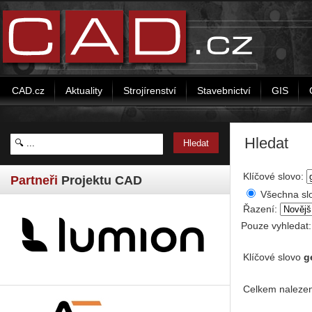
CAD.cz
Aktuality
Strojírenství
Stavebnictví
GIS
Hledat
Klíčové slovo:
Partneři
Projektu CAD
Všechna sl
Řazení:
Pouze vyhledat
Klíčové slovo
g
Celkem nalezen