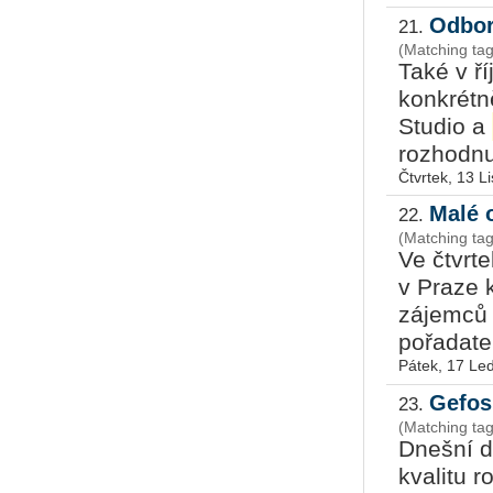
Odbor
21.
(Matching ta
Také v ř
konkrétn
Studio a
rozhodnut
Čtvrtek, 13 L
Malé 
22.
(Matching ta
Ve čtvrt
v Praze 
zájemců 
pořadatel
Pátek, 17 Le
Gefos 
23.
(Matching ta
Dnešní d
kvalitu r