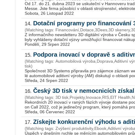
Od 17. do 21. dubna 2023 se usku­teč­ní v Han­no­ve­ru tra­dič
Messe. Jste firma pů­so­bí­cí v ob­las­ti stro­jí­ren­ství, elek­tro­tech­
Sobota, 26 Listopad 2022
Dotační programy pro financování 
14.
(Matching tags: Financování,Dotace,3Dees,3D skenery,3D
Z in­for­mač­ní­ho news­let­te­ru 3D di­gi­tál­ní vý­ro­ba v Česku
byly vy­hlá­še­ny do­tač­ní výzvy umožňující fi­nan­co­vat nákup
Pondělí, 29 Srpen 2022
Podpora inovací v dopravě s aditi
15.
(Matching tags: Automobilová výroba,Doprava,Aditivní v
tisk)
Spo­leč­nost 3D Sys­tems při­pra­vi­la pro zá­jem­ce zá­znam webi
lé au­to­mo­bi­lo­vé adi­tiv­ní vý­ro­by (AM) dis­ku­tu­jí o ob­las­ti po­
Středa, 24 Srpen 2022
Český 3D tisk v nemocnicích získ
16.
(Matching tags: 3D tisk,Projekty,Inovace,RIS,EIT Health,
Re­kord­ních 20 ino­va­cí v ra­ných fá­zích vý­vo­je do­sta­ne pod
on Call 2022, což je je­di­neč­ný pro­gram, který po­má­há pro­j
Středa, 06 Červenec 2022
Získejte konkurenční výhodu s adi
17.
(Matching tags: Zvýšení produktivity,Ebook,Aditivní výro
Úspěch v dneš­ním rych­le se mě­ní­cím au­to­mo­bi­lo­vém prů­mys