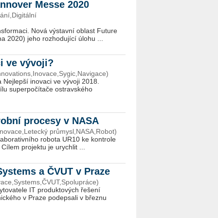
annover Messe 2020
ní,Digitální
or­ma­ci. Nová vý­stav­ní ob­last Fu­tu­re
2020) jeho roz­ho­du­jí­cí úlohu ...
i ve vývoji?
nnovations,Inovace,Sygic,Navigace)
Nejlepší inovaci ve vývoji 2018.
sílu superpočítače ostravského
obots inovuje výrobní procesy v NASA
,Inovace,Letecký průmysl,NASA,Robot)
aborativního robota UR10 ke kontrole
Cílem projektu je urychlit ...
Systems a ČVUT v Praze
ovace,Systems,ČVUT,Spolupráce)
tovatele IT produktových řešení
ického v Praze podepsali v březnu