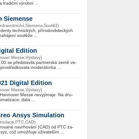
tra­dič­ní vý­rob­ní ...
on Siemense
zdravotnictví,Siemens,Soutěž)
den­ty tech­nic­kých, pří­ro­do­vě­dec­kých
há­je­ní sou­tě­že ...
gital Edition
nnover Messe,Výstavy)
:00 se před­sta­vi­la part­ner­ská země ve­
pro­střed­ko­vala mo­de­rá­tor­ka ...
 Digital Edition
nnover Messe,Výstavy)
hy, Han­no­ver Messe ne­vy­jí­ma­je. Na dru­
o­ma­ti­za­ce, data ...
 Creo Ansys Simulation
Simulace,PTC,CAD)
po­ro­va­né na­vr­ho­vá­ní (CAD) od PTC za­
sys, což umož­ňu­je uži­va­te­lům ...