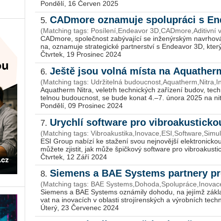
Pondělí, 16 Červen 2025
CADmore oznamuje spolupráci s E
5.
(Matching tags: Posílení,En­dea­vor 3D,CAD­mo­re,Adi­tiv­ní vý
CAD­mo­re, spo­leč­nost za­bý­va­jí­cí se in­že­nýr­ským na­vr­ho­v
na, ozna­mu­je stra­te­gic­ké part­ner­ství s En­dea­vor 3D, který
Čtvrtek, 19 Prosinec 2024
Ještě jsou volná místa na Aquather
6.
(Matching tags: Udržitelná budoucnost,Aquatherm,Nitra,I
Aquatherm Nitra, ve­letrh tech­nic­kých za­ří­ze­ní budov, tech­ni­
tel­nou bu­douc­nost, se bude konat 4.–7. února 2025 na nit­ran
Pondělí, 09 Prosinec 2024
Urychlí software pro vibroakustick
7.
(Matching tags: Vibroakustika,Inovace,ESI,Software,Simu
ESI Group na­bí­zí ke sta­že­ní svou nej­no­věj­ší elek­tro­nic­ko
mů­že­te zjis­tit, jak může špič­ko­vý soft­ware pro vib­ro­a­kus­tic­
Čtvrtek, 12 Září 2024
Siemens a BAE Systems partnery pro
8.
(Matching tags: BAE Systems,Dohoda,Spolupráce,Inovace
Sie­mens a BAE Sys­tems ozná­mi­ly do­ho­du, na je­jímž zá­kla
vat na ino­va­cích v ob­las­ti stro­jí­ren­ských a vý­rob­ních tech­no
Úterý, 23 Červenec 2024