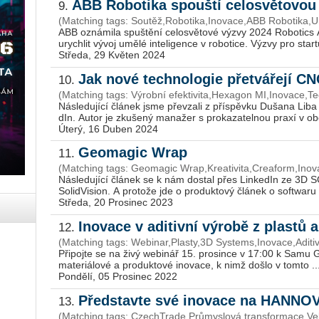
ABB Robotika spouští celosvětovou 
9.
(Matching tags: Soutěž,Robotika,Inovace,ABB Robotika,Um
ABB ozná­mi­la spuš­tě­ní ce­lo­svě­to­vé výzvy 2024 Ro­bo­tics 
urych­lit vývoj umělé in­te­li­gen­ce v ro­bo­ti­ce. Výzvy pro start
Středa, 29 Květen 2024
Jak nové technologie přetvářejí C
10.
(Matching tags: Výrobní efektivita,Hexagon MI,Inovace,
Ná­sle­du­jí­cí člá­nek jsme pře­vza­li z pří­spěv­ku Duša­na Liba 
dIn. Autor je zku­še­ný ma­na­žer s pro­ka­za­tel­nou praxí v oboru
Úterý, 16 Duben 2024
Geomagic Wrap
11.
(Matching tags: Geomagic Wrap,Kreativita,Creaform,Inov
Ná­sle­du­jí­cí člá­nek se k nám do­stal přes Lin­ke­dIn ze 3D SC
So­li­dVi­si­on. A pro­to­že jde o pro­duk­to­vý člá­nek o soft­wa­ru 
Středa, 20 Prosinec 2023
Inovace v aditivní výrobě z plastů
12.
(Matching tags: Webinar,Plasty,3D Systems,Inovace,Aditi
Při­poj­te se na živý webi­nář 15. pro­sin­ce v 17:00 k Samu Gre
ma­te­ri­á­lo­vé a pro­duk­to­vé ino­va­ce, k nimž došlo v tomto ..
Pondělí, 05 Prosinec 2022
Představte své inovace na HANN
13.
(Matching tags: CzechTrade,Průmyslová transformace,Ve