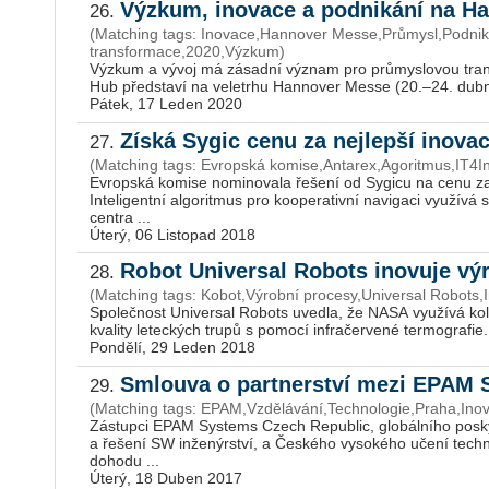
Výzkum, inovace a podnikání na H
26.
(Matching tags: Inovace,Hannover Messe,Průmysl,Podniká
transformace,2020,Výzkum)
Vý­zkum a vývoj má zá­sad­ní vý­znam pro prů­mys­lo­vou trans­f
Hub před­sta­ví na ve­letr­hu Han­no­ver Messe (20.–24. dubna 
Pátek, 17 Leden 2020
Získá Sygic cenu za nejlepší inovac
27.
(Matching tags: Evropská komise,Antarex,Agoritmus,IT4I
Evropská komise nominovala řešení od Sygicu na cenu za 
Inteligentní algoritmus pro kooperativní navigaci využívá 
centra ...
Úterý, 06 Listopad 2018
Robot Universal R
28.
(Matching tags: Kobot,Výrobní procesy,Universal Robots
Společnost Universal Robots uvedla, že NASA využívá kol
kvality leteckých trupů s pomocí infračervené ter­mo­gra­fie. 
Pondělí, 29 Leden 2018
Smlouva o partnerství mezi EPAM 
29.
(Matching tags: EPAM,Vzdělávání,Technologie,Praha,In
Zástupci EPAM Systems Czech Republic, globálního posky
a řešení SW inženýrství, a Českého vysokého učení techn
dohodu ...
Úterý, 18 Duben 2017