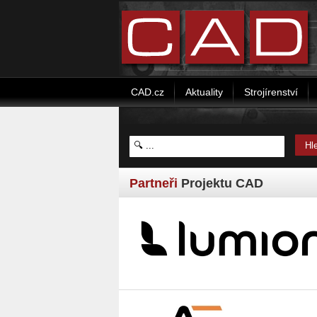
CAD.cz
Aktuality
Strojírenství
Partneři
Projektu CAD