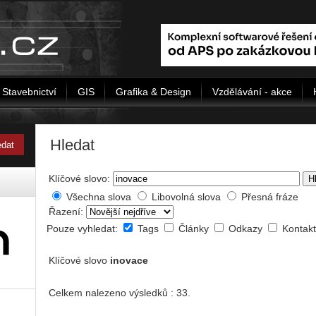
Stavebnictví
GIS
Grafika & Design
Vzdělávání - akce
Hledat
Klíčové slovo:
H
Všechna slova
Libovolná slova
Přesná fráze
Řazení:
Pouze vyhledat:
Tags
Články
Odkazy
Kontak
Klíčové slovo
inovace
Celkem nalezeno výsledků : 33.