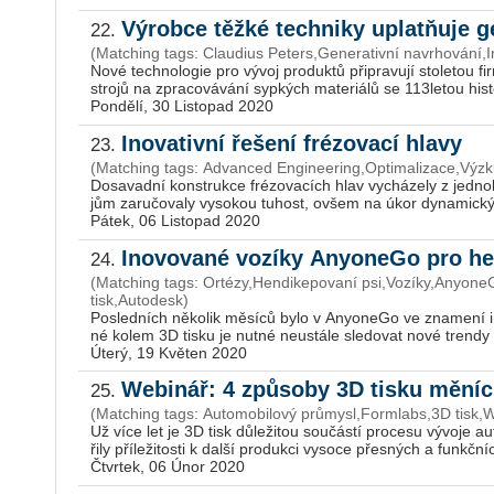
Výrobce těžké techniky uplatňuje g
22.
(Matching tags: Claudius Peters,Generativní navrhování,I
No­vé tech­no­lo­gie pro vý­voj pro­duk­tů při­pra­vu­jí sto­le­tou 
stro­jů na zpra­co­vá­vá­ní syp­kých ma­te­ri­á­lů se 113­le­tou his­to­
Pondělí, 30 Listopad 2020
Inovativní řešení frézovací hlavy
23.
(Matching tags: Advanced Engineering,Optimalizace,Výzk
Do­sa­vad­ní kon­struk­ce fré­zo­va­cích hlav vy­chá­ze­ly z jed­no­
jům za­ru­čo­va­ly vy­so­kou tu­host, ov­šem na úkor dy­na­mic­kých
Pátek, 06 Listopad 2020
Inovované vozíky AnyoneGo pro h
24.
(Matching tags: Ortézy,Hendikepovaní psi,Vozíky,Anyon
tisk,Autodesk)
Po­sled­ních ně­ko­lik mě­sí­ců bylo v Any­o­ne­Go ve zna­me­ní in
né kolem 3D tisku je nutné ne­u­stá­le sle­do­vat nové tren­dy a t
Úterý, 19 Květen 2020
Webinář: 4 způsoby 3D tisku mění
25.
(Matching tags: Automobilový průmysl,Formlabs,3D tisk,
Už více let je 3D tisk dů­le­ži­tou sou­čás­tí pro­ce­su vý­vo­je au­
ři­ly pří­le­ži­tos­ti k další pro­duk­ci vy­so­ce přes­ných a funkč­n
Čtvrtek, 06 Únor 2020