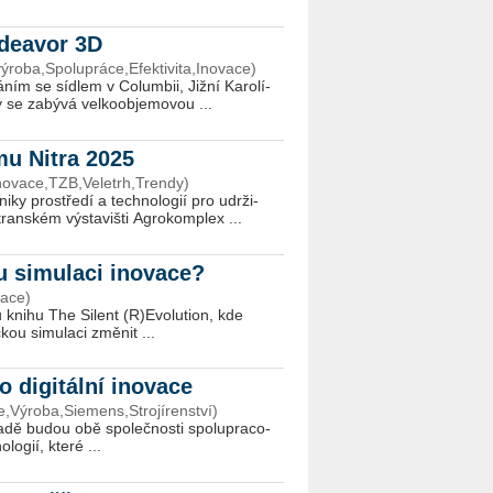
ndeavor 3D
­ro­ba,Spo­lu­prá­ce,Efektivita,Inovace)
á­ním se síd­lem v Co­lum­bii, Jižní Ka­ro­lí­
 se za­bý­vá vel­ko­ob­je­mo­vou ...
mu Nitra 2025
novace,TZB,Veletrh,Trendy)
ky pro­stře­dí a tech­no­lo­gií pro udr­ži­
­ském vý­sta­viš­ti Ag­ro­kom­plex ...
ou simulaci inovace?
lace)
u knihu The Si­lent (R)Evo­lu­ti­on, kde
kou si­mu­la­ci změ­nit ...
 digitální inovace
,Výroba,Siemens,Strojírenství)
­dě budou obě spo­leč­nos­ti spo­lu­pra­co­
­lo­gií, které ...