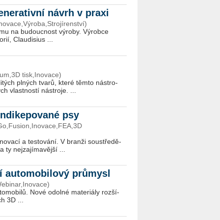
enerativní návrh v praxi
novace,Výroba,Strojírenství)
fir­mu na bu­douc­nost vý­ro­by. Vý­rob­ce
rií, Clau­di­si­us ...
um,3D tisk,Inovace)
li­tých pl­ných tva­rů, kte­ré těm­to nás­tro­
 vlast­nos­tí nás­tro­je. ...
endikepované psy
eGo,Fusion,Inovace,FEA,3D
o­va­cí a tes­to­vá­ní. V bran­ži sou­stře­dě­
y nej­za­jí­ma­věj­ší ...
cí automobilový průmysl
Webinar,Inovace)
to­mo­bi­lů. Nové odol­né ma­te­ri­á­ly roz­ší­
ích 3D ...