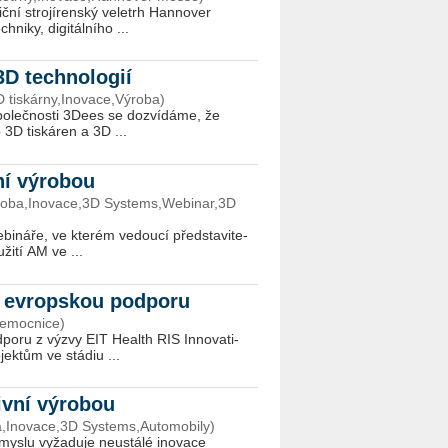
­ní stro­jí­ren­ský ve­letrh Hannover
ni­ky, di­gi­tál­ní­ho ...
3D technologií
 tiskárny,Inovace,Výroba)
 spo­leč­nos­ti 3Dees se do­zví­dá­me, že
 3D tis­ká­ren a 3D ...
vní výrobou
ýroba,Inovace,3D Systems,Webinar,3D
­ná­ře, ve kte­rém ve­dou­cí před­sta­vi­te­
u­ži­tí AM ve ...
al evropskou podporu
Nemocnice)
­po­ru z výzvy EIT He­al­th RIS In­no­vati­
ek­tům ve stá­diu ...
tivní výrobou
ba,Inovace,3D Systems,Automobily)
­lu vy­ža­du­je ne­u­stá­lé ino­va­ce