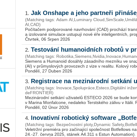
Jak Onshape a jeho partneři přináše
1.
(Matching tags: Adam AI,Luminary Cloud,SimScale,Umělá
AI,CAD)
Po­čí­ta­čem pod­po­ro­va­né na­vr­ho­vá­ní (CAD) pro­chá­zí trans­f
a izo­lo­va­né si­mu­la­ce ustu­pu­jí nové éře in­te­li­gent­ních, pro
Čtvrtek, 06 Srpen 2026
Testování humanoidních robotů v 
2.
(Matching tags: Robotika,Siemens,Nvidia,Inovace,Human
Sie­mens a Hu­ma­no­id do­sáh­ly zá­sad­ní­ho mez­ní­ku ve snaze 
(AI) v prů­mys­lo­vých pro­vo­zech z vize v re­a­li­tu. Ko­lo­vý robo
Pondělí, 27 Duben 2026
Registrace na mezinárodní setkání
3.
(Matching tags: Inovace,Spolupráce,Esteco,Digitální inžený
de­FRON­TIER)
Me­zi­ná­rod­ní se­tká­ní uži­va­te­lů ES­TE­CO 2026 se bude 
v Ma­ri­na Mon­fal­co­ne, ne­da­le­ko Ter­st­ské­ho zá­li­vu v Itá­lii. 
Pondělí, 02 Únor 2026
Inovativní robotický software „Bot
4.
(Matching tags: Bezpečnostní ploty,Dynamic Safety,Botfe
Ve­letrž­ní pre­mi­é­ra pro za­čí­na­jí­cí spo­leč­nost Bot­fel­low
24.-27. červ­na 2025, stá­nek A4.311 s Estun Au­to­mati­on). O