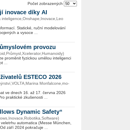
Počet zobrazených
jí inovace díky AI
 inteligence,Onshape,Inovace,Leo
or­ma­cí. Sta­tic­ké, ruční mo­de­lo­vá­ní
­po­je­ných a vy­so­ce ...
průmyslovém provozu
oid,Průmysl,Xcelerator,Humanoidy)
pro­mě­nit fy­zic­kou umě­lou in­te­li­gen­ci
t ...
 uživatelů ESTECO 2026
rství,VOLTA,Ma­ri­na Mon­fal­co­ne,mo­
konat ve dnech 16. až 17. červ­na 2026
Pro prak­tic­ké zku­še­nos­ti ...
fellows Dynamic Safety“
llows,Inovace,Robotika,Software)
s na ve­letr­hu au­to­ma­ti­ca (Messe München,
d září 2024 po­kra­ču­je ...