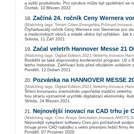
a vyšší pro­duk­ti­vi­tu. Pro vý­rob­ce může být spo­lé­há­ní se na 
Čtvrtek, 10 Březen 2022
Začíná 24. ročník Ceny Wernera v
18.
(Matching tags: Smart Cities,Energetika,Průmysl,Inovace,
Čty­ři­a­dva­cá­tý roč­ník Ceny Wer­ne­ra von Si­e­men­se pro stu­
a me­di­cín­ských oborů a mladé vědce byl vy­hlá­šen. Jak k za­
Sobota, 11 Září 2021
Začal veletrh Hannover Messe 21 Di
19.
(Matching tags: Digital Edition,2021,Veletrhy,Inovace,Ha
Roz­bě­hl se také do­pro­vod­ný kon­fe­renč­ní pro­gram. Už v 8
letr­hu In­donésie. Za­hří­va­cí kolo před ofi­ci­ál­ním uví­tá­ním z
Pondělí, 12 Duben 2021
Pozvánka na HANNOVER MESSE 2021
20.
(Matching tags: Digital Edition,2021,Veletrhy,Inovace,Ha
Ší­ře­ní ko­ro­na­vi­ru zne­mož­ni­lo uspo­řá­dat tra­dič­ní ve­letr
hou stra­nu vý­znam­ně urych­li­lo di­gi­ta­li­za­ci eko­no­mi­ky. Au­t
Středa, 24 Březen 2021
Nejnovější inovací na CAD trhu je
21.
(Matching tags: Creo Ansys Simulation,Inovace,ANSYS,
Nej­no­věj­ší vy­lep­še­ní soft­wa­ru Creo pro po­čí­ta­čo­vě pod­
hr­nu­je první CAD na­bíd­ku s velmi přes­ný­mi ře­ši­či firmy An
Pondělí, 07 Prosinec 2020