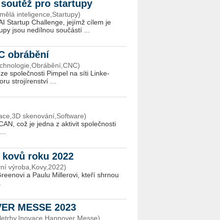
soutěž pro startupy
ělá inteligence,Startupy)
AI Startup Chal­len­ge, je­jímž cílem je
­upy jsou ne­díl­nou sou­čás­tí ...
NC obrábění
Technologie,Obrábění,CNC)
ze spo­leč­nos­ti Pim­pel na síti Lin­ke­
 stro­jí­ren­ství ...
ace,3D skenování,Software)
AN, což je jedna z ak­ti­vit spo­leč­nos­ti
...
 a kovů roku 2022
vní výroba,Kovy,2022)
­e­no­vi a Paulu Mille­ro­vi, kteří shr­nou
.
OVER MESSE 2023
letrhy,Inovace,Hannover Messe)