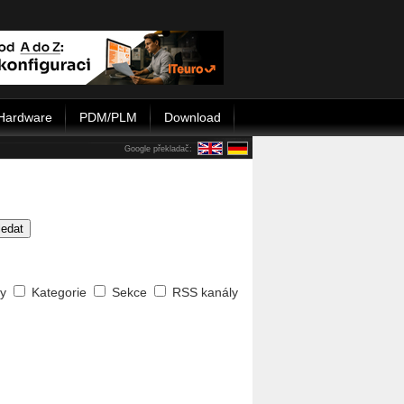
Hardware
PDM/PLM
Download
Google překladač:
ledat
ty
Kategorie
Sekce
RSS kanály