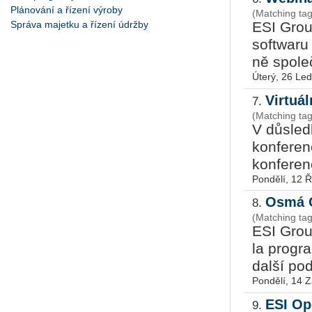
Plánování a řízení výroby
(Matching t
Správa majetku a řízení údržby
ESI Group
soft­wa­r
ně spo­le
Úterý, 26 Le
Virtuá
7.
(Matching ta
V dů­sled
kon­fe­ren
kon­fe­ren
Pondělí, 12 Ř
Osmá O
8.
(Matching t
ESI Group
la pro­gr
další po­d
Pondělí, 14 Z
ESI Op
9.