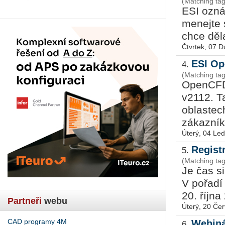
(Matching ta
ESI ozná­
me­nej­te 
chce děla
Čtvrtek, 07 
ESI O
4.
(Matching t
Open­C­FD
v2112. Ta
ob­las­tec
zá­kaz­ní­k
Úterý, 04 Le
Regist
5.
(Matching t
Je čas si 
V po­řa­d
20. října 
Partneři
webu
Úterý, 20 Če
CAD programy 4M
Webin
6.