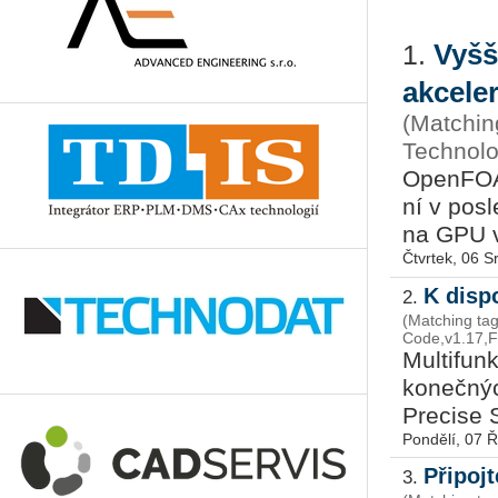
Vyšš
1.
akcele
(Matchi
Technolo
Open­FO­A
ní v po­sl
na GPU v 
Čtvrtek, 06 
K disp
2.
(Matching ta
Code,v1.17,
Mul­ti­fun
ko­neč­ný
Pre­ci­se S
Pondělí, 07 Ř
Připoj
3.