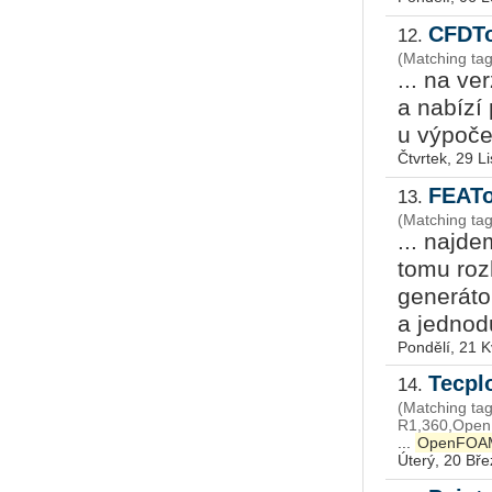
CFDTo
12.
(Matching t
... na ve
a nabízí
u výpočet
Čtvrtek, 29 L
FEATo
13.
(Matching ta
... najd
tomu roz
generáto
a jednod
Pondělí, 21 
Tecpl
14.
(Matching ta
R1,360,Ope
...
OpenFOA
Úterý, 20 Bř