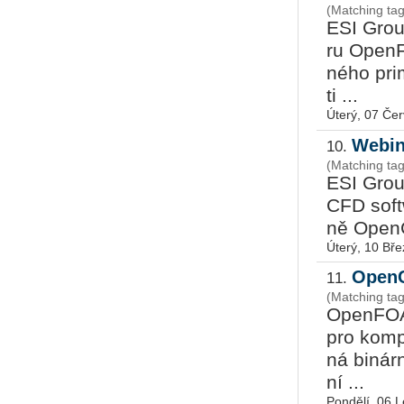
(Matching t
ESI Group
ru Open­F
né­ho pri­
ti ...
Úterý, 07 Če
Webin
10.
(Matching ta
ESI Group
CFD soft­
ně Open­C­
Úterý, 10 Bř
OpenC
11.
(Matching t
Open­FO­A
pro kom­pi
ná bi­nár
ní ...
Pondělí, 06 