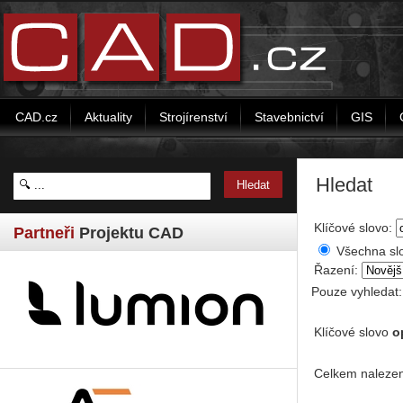
CAD.cz
Aktuality
Strojírenství
Stavebnictví
GIS
Hledat
Klíčové slovo:
Partneři
Projektu CAD
Všechna sl
Řazení:
Pouze vyhledat
Klíčové slovo
o
Celkem nalezen