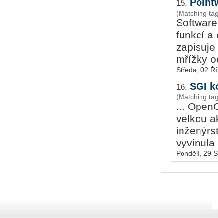
Point
15.
(Matching ta
Software
funkcí a
zapisuje
mřížky o
Středa, 02 Ří
SGI k
16.
(Matching t
... Open
velkou a
inženýrs
vyvinula
Pondělí, 29 