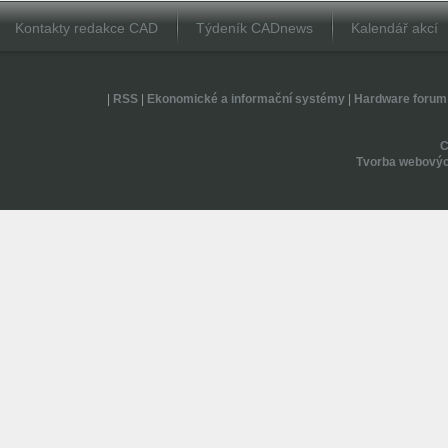
Kontakty redakce CAD
Týdeník CADnews
Kalendář akcí
|
RSS
|
Ekonomické a informační systémy
|
Hardware forum
Tvorba webovýc