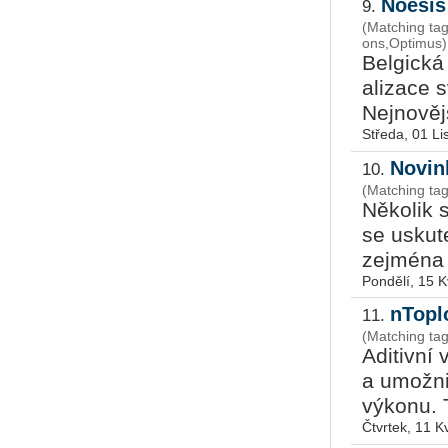
Noesis
9.
(Matching tags
ons,Optimus)
Bel­gic­ká
a­li­za­ce 
Nej­no­věj­š
Středa, 01 L
Novin
10.
(Matching tag
Ně­ko­lik 
se usku­t
zejmé­na u
Pondělí, 15 
nTopl
11.
(Matching tag
Adi­tiv­ní
a umož­ni­
vý­ko­nu. 
Čtvrtek, 11 K