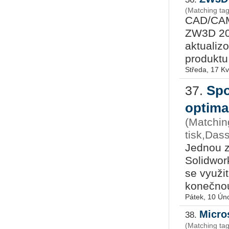
(Matching ta
CAD/CAM 
ZW3D 201
aktualiz
produktu.
Středa, 17 K
Spo
37.
optima
(Matchin
tisk,Das
Jednou z
Solidwor
se využi
konečnou 
Pátek, 10 Ún
Micro
38.
(Matching tag