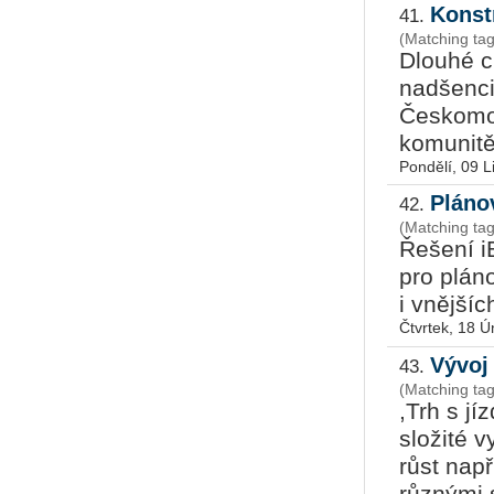
Konst
41.
(Matching ta
Dlouhé c
nadšenci 
Českomor
komunitě 
Pondělí, 09 L
Plánov
42.
(Matching ta
Řešení i
pro plán
i vnějšíc
Čtvrtek, 18 
Vývoj
43.
(Matching ta
,Trh s jí
složité v
růst nap
různými 