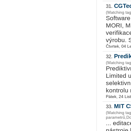
CGTec
31.
(Matching tag
Software
MORI, Ma
verifikac
výrobu. 
Čtvrtek, 04 
Predik
32.
(Matching ta
Predikti
Limited 
selektiv
kontrolu 
Pátek, 24 Li
MIT C
33.
(Matching ta
parametrů,Do
... edita
nástroje