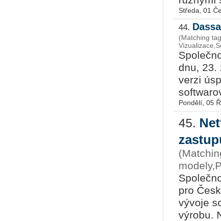
Středa, 01 Č
Dassa
44.
(Matching tag
Vizualizace,
Společno
dnu, 23. 
verzi ús
softwarov
Pondělí, 05 Ř
Net
45.
zastup
(Matchin
modely,P
Společno
pro Česk
vývoje so
výrobu. N