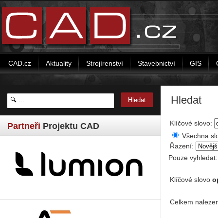
CAD.cz
Aktuality
Strojírenství
Stavebnictví
GIS
Hledat
Klíčové slovo:
Partneři
Projektu CAD
Všechna sl
Řazení:
Pouze vyhledat
Klíčové slovo
o
Celkem nalezen