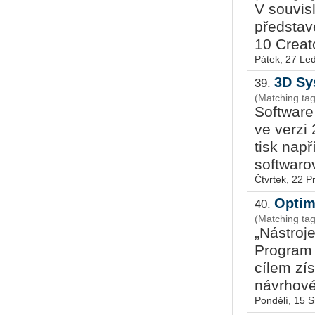
V souvisl
představ
10 Creat
Pátek, 27 Le
3D Sy
39.
(Matching tag
Software 
ve verzi
tisk např
softwarov
Čtvrtek, 22 P
Optim
40.
(Matching tag
„Nástroje
Program O
cílem zí
návrhové
Pondělí, 15 