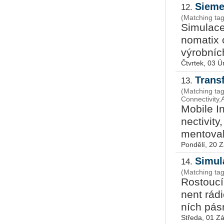
Sieme
12.
(Matching tag
Si­mu­la­ce
no­ma­tix o
vý­rob­níc
Čtvrtek, 03 
Trans
13.
(Matching ta
Connectivity
Mo­bi­le 
necti­vi­ty
men­to­va­
Pondělí, 20 Z
Simul
14.
(Matching ta
Ros­tou­cí
nent rá­di
ních pás­m
Středa, 01 Zá