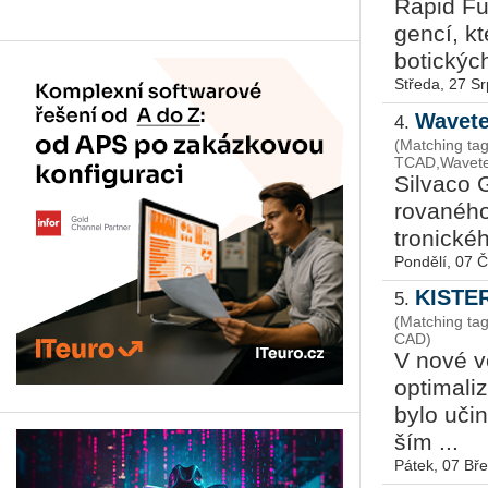
Rapid Fusi
gen­cí, kt
bo­tic­kýc
Středa, 27 S
Wavete
4.
(Matching tag
TCAD,Wavetek
Sil­va­co 
ro­va­né­h
tro­nic­ké
Pondělí, 07 
KISTER
5.
(Matching ta
CAD)
V nové v
op­ti­ma­li
bylo uči­n
ším ...
Pátek, 07 Bř