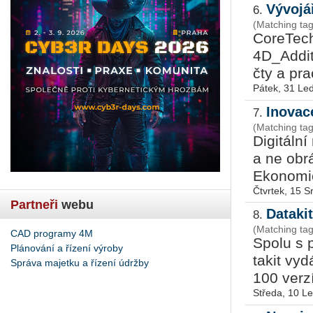
Vývojář
6.
(Matching tag
Co­re­Tech
4D_Ad­di­t
čty a pra­
Pátek, 31 Le
Inovac
7.
(Matching tag
Di­gi­tál­
a ne ob­rá
Eko­no­mi
Čtvrtek, 15 
Partneři
webu
Dataki
8.
(Matching tag
CAD programy 4M
Spolu s p
Plánování a řízení výroby
ta­kit vy­
Správa majetku a řízení údržby
100 verzí
Středa, 10 L