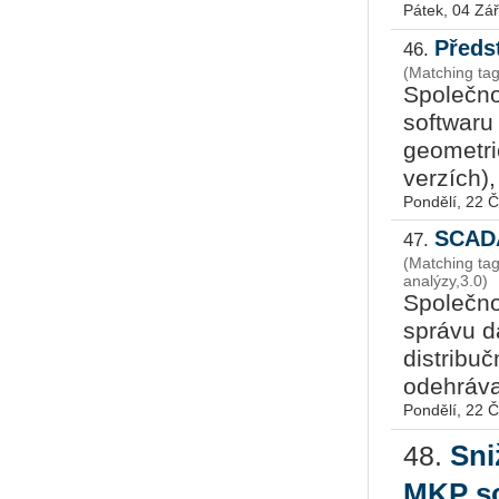
Pátek, 04 Zář
Předs
46.
(Matching tag
Společno
softwaru 
geometri
verzích),
Pondělí, 22 
SCADA
47.
(Matching ta
analýzy,3.0)
Společno
správu da
distribuč
odehrávaj
Pondělí, 22 
Sni
48.
MKP s