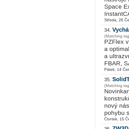
Space Ex
InstantC
Středa, 26 Č
Vychá
34.
(Matching ta
PZFlex v
a optima
a ultraz
FBAR, SAW
Pátek, 14 Če
SolidT
35.
(Matching tag
Novinkam
konstrukč
nový nás
pohybu s
Čtvrtek, 15 
ZW3D 
36.