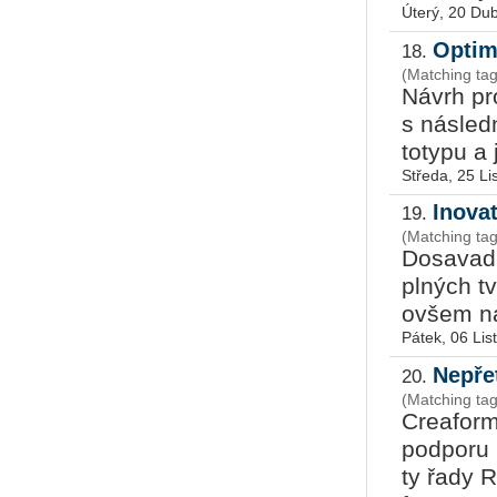
Úterý, 20 Du
Optim
18.
(Matching tag
Ná­vrh pro
s ná­s­led
to­ty­pu a
Středa, 25 L
Inovat
19.
(Matching ta
Do­sa­vad­
pl­ných tv
ov­šem na 
Pátek, 06 Li
Nepře
20.
(Matching tag
Cre­a­for
pod­po­ru 
ty řady R