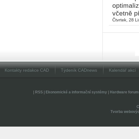
optimali
včetně př
Čtvrtek, 28 L
Kontakty redakce CAD
Týdeník CADnews
Kalendář akcí
|
RSS
|
Ekonomické a informační systémy
|
Hardware forum
Tvorba webovýc