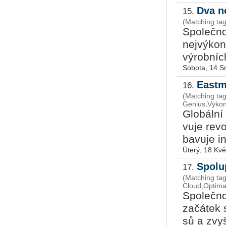
Dva n
15.
(Matching tag
Spo­leč­n
nej­vý­kon
vý­rob­níc
Sobota, 14 S
Eastm
16.
(Matching tag
Genius,Výkon
Glo­bál­ní
vu­je re­v
ba­vu­je in
Úterý, 18 Kv
Spolu
17.
(Matching ta
Cloud,Optima
Spo­leč­n
za­čá­tek 
sů a zvy­šo