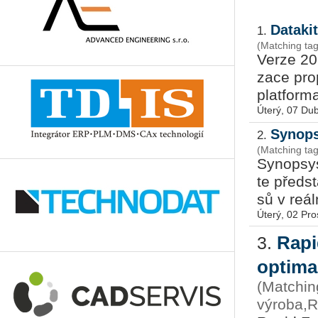
Dataki
1.
(Matching tag
Verze 2026
za­ce pro­
plat­for­ma
Úterý, 07 Du
Synops
2.
(Matching tag
Sy­no­p­sy
te před­st
sů v re­ál
Úterý, 02 Pro
Rapi
3.
optima
(Matching
výroba,Ra