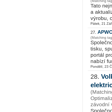
(Matching tag
Tato nej
a ak­tua­
výrobu, o
Pátek, 21 Zář
APWOR
27.
(Matching ta
Společno
tisku, sp
portál p
nabízí fu
Pondělí, 23 
Vol
28.
elektr
(Matchin
Optimali
závodní 
Společno