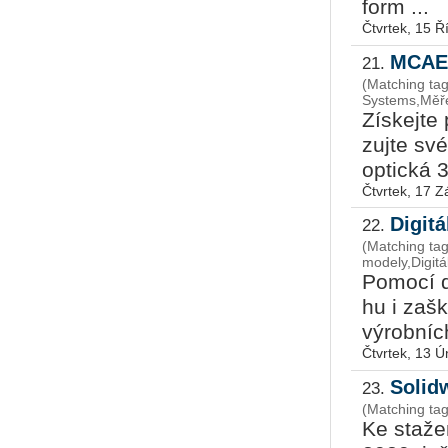
form ...
Čtvrtek, 15 Ř
MCAE 
21.
(Matching ta
Systems,Měře
Zís­kej­te
zuj­te své
op­tic­ká 3
Čtvrtek, 17 Z
Digit
22.
(Matching ta
modely,Digitá
Po­mo­cí d
hu i za­šk
vý­rob­ní
Čtvrtek, 13 
Solid
23.
(Matching tag
Ke staže