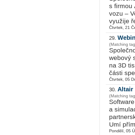
s firmou
vozu – V
využije ř
Čtvrtek, 21 
Webin
29.
(Matching ta
Společno
we­bo­vý
na 3D ti
části spec
Čtvrtek, 05 
Altair
30.
(Matching tag
Software
a simulac
partners
Umí přímý
Pondělí, 05 