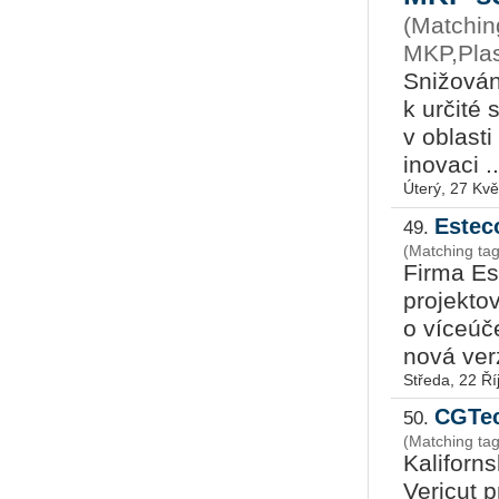
(Matchin
MKP,Plas
Snižován
k určité
v oblast
inovaci ..
Úterý, 27 Kv
Estec
49.
(Matching ta
Firma Es
projekto
o víceúč
nová verz
Středa, 22 Ří
CGTec
50.
(Matching tag
Kaliforn
Vericut p