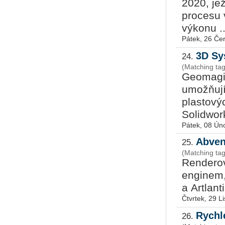
2020, jež
procesu v
výkonu ..
Pátek, 26 Če
3D Sy
24.
(Matching ta
Geomagic
umožňují
plastový
Solidwork
Pátek, 08 Ún
Abven
25.
(Matching tag
Renderov
en­gi­nem
a Artlant
Čtvrtek, 29 L
Rychl
26.