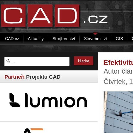
CAD.cz
Aktuality
Strojírenství
Stavebnictví
GIS
Efektivi
Autor člá
Partneři
Projektu CAD
Čtvrtek, 