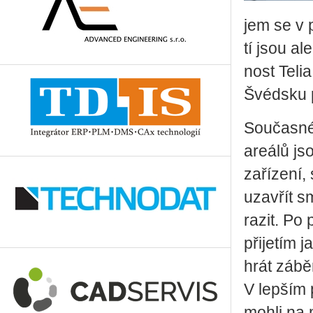
jem se v po
tí jsou ale
nost Telia 
Švéd­sku p
Sou­čas­né 
are­á­lů j
za­ří­ze­ní
uzavřít sm
ra­zit. Po 
při­je­tím 
hrát zá­bě­
V lep­ším p
mohli na m