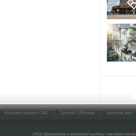
Kontakty redakce CAD
Týdeník CADnews
Kalendář akcí
|
RSS
|
Ekonomické a informační systémy
|
Hardware forum