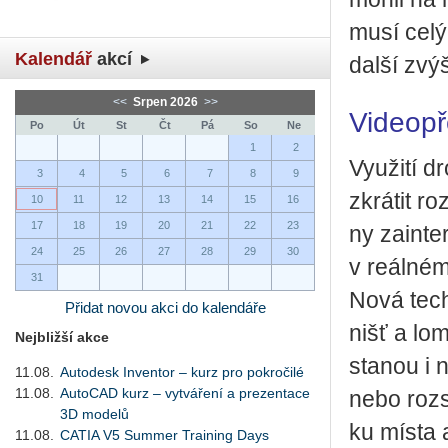
musí celý 
Kalendář
akcí
další zvý­š
<<
Srpen 2026
>>
Vi­deo­p
Po
Út
St
Čt
Pá
So
Ne
1
2
Vy­u­ži­tí 
3
4
5
6
7
8
9
zkrá­tit r
10
11
12
13
14
15
16
17
18
19
20
21
22
23
ny za­in­te
24
25
26
27
28
29
30
v re­ál­né
31
Nová tech­
Přidat novou akci do kalendáře
nišť a lom
Nejbližší akce
sta­nou i n
11.08.
Autodesk Inventor – kurz pro pokročilé
11.08.
AutoCAD kurz – vytváření a prezentace
nebo roz­sá
3D modelů
ku místa a 
11.08.
CATIA V5 Summer Training Days