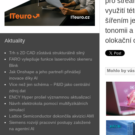
pro stre­a­
vy­u­ži­tí 
ší­ře­ním 
to­no­mii a
o­lo­kač­ní
Aktuality
Trh s 2D CAD zůstává strukturálně silný
FARO vylepšuje funkce laserového skeneru
Blink
Mohlo by vás 
Jak Onshape a jeho partneři přinášejí
inovace díky AI
Více než jen schéma – P&ID jako centrální
zdroj dat
ENCY Hyper prošel významnou aktualizací
Návrh elektrokola pomocí multifyzikálních
simulací
Lattice Semiconductor dokončila akvizici AMI
Siemens rozvíjí pracovní postupy založené
na agentní AI