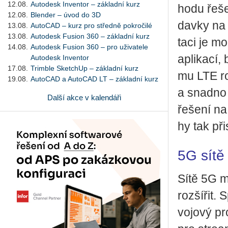
12.08.
Autodesk Inventor – základní kurz
ho­du ře­š
12.08.
Blender – úvod do 3D
dav­ky na s
13.08.
AutoCAD – kurz pro středně pokročilé
13.08.
Autodesk Fusion 360 – základní kurz
ta­ci je mo
14.08.
Autodesk Fusion 360 – pro uživatele
apli­ka­cí,
Autodesk Inventor
17.08.
Trimble SketchUp – základní kurz
mu LTE rou
19.08.
AutoCAD a AutoCAD LT – základní kurz
a snad­no 
Další akce v kalendáři
ře­še­ní na
hy tak při­
5G sítě př
Sítě 5G ma
roz­ší­řit. 
vo­jo­vý pr