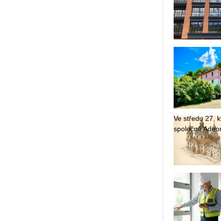
Ve stře­du 27. kv
spo­leč­ně Adeon