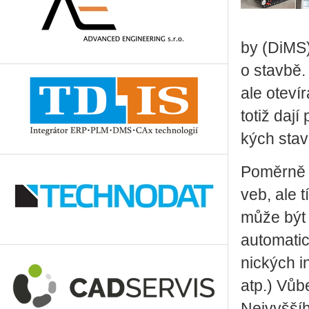
by (DiMS), 
o stav­bě.
ale ote­ví­
totiž dají 
kých sta­v
Po­měr­ně 
veb, ale t
může být r
au­to­ma­ti
nic­kých in
atp.) Vůbe
Nej­vyš­ší