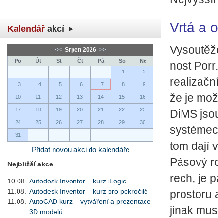
Vrtá a 
Kalendář
akcí
Vy­sou­tě­ž
<<
Srpen 2026
>>
Po
Út
St
Čt
Pá
So
Ne
nost Porr. 
1
2
re­a­li­zač
3
4
5
6
7
8
9
že je možné
10
11
12
13
14
15
16
17
18
19
20
21
22
23
DiMS jsou 
24
25
26
27
28
29
30
sys­té­mech
31
tom dají vy
Přidat novou akci do kalendáře
Pá­so­vý ro
Nejbližší akce
rech, je p
10.08.
Autodesk Inventor – kurz iLogic
11.08.
Autodesk Inventor – kurz pro pokročilé
pro­sto­ru 
11.08.
AutoCAD kurz – vytváření a prezentace
jinak mu­se
3D modelů