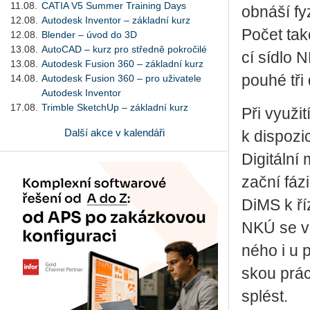
11.08.
CATIA V5 Summer Training Days
ob­ná­ší fy
12.08.
Autodesk Inventor – základní kurz
Počet ta­k
12.08.
Blender – úvod do 3D
13.08.
AutoCAD – kurz pro středně pokročilé
cí sídlo N
13.08.
Autodesk Fusion 360 – základní kurz
pouhé tři 
14.08.
Autodesk Fusion 360 – pro uživatele
Autodesk Inventor
17.08.
Trimble SketchUp – základní kurz
Při vy­u­ž
Další akce v kalendáři
k dis­po­zi
Di­gi­tál­n
zač­ní fázi.
DiMS k ří­z
NKÚ se v rá
né­ho i u p
skou práci
splést.