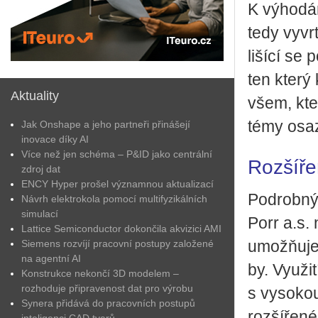
K vý­ho­dám
tedy vy­vr­
li­ší­cí s
ten který 
Aktuality
všem, kteří
témy osa­z
Jak Onshape a jeho partneři přinášejí
inovace díky AI
Více než jen schéma – P&ID jako centrální
Rozšířen
zdroj dat
ENCY Hyper prošel významnou aktualizací
Po­drob­ný 
Návrh elektrokola pomocí multifyzikálních
simulací
Porr a.s. 
Lattice Semiconductor dokončila akvizici AMI
Siemens rozvíjí pracovní postupy založené
umožňuje ef
na agentní AI
by. Vy­u­ži
Konstrukce nekončí 3D modelem –
rozhoduje připravenost dat pro výrobu
s vy­so­kou 
Synera přidává do pracovních postupů
roz­ší­ře­né
inteligenci CAD tvarů