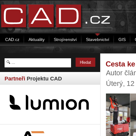
CAD.cz
Aktuality
Strojírenství
Stavebnictví
GIS
Cesta ke
Autor člá
Partneři
Projektu CAD
Úterý, 12