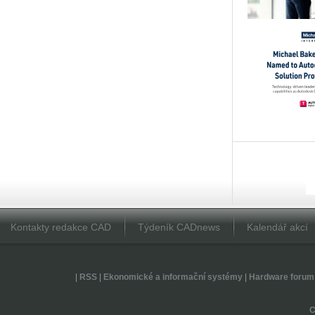
Kontakty redakce CAD
Týdeník CADnews
Kalendář akcí
|
RSS
|
Ekonomické a informační systémy
|
Hardware forum