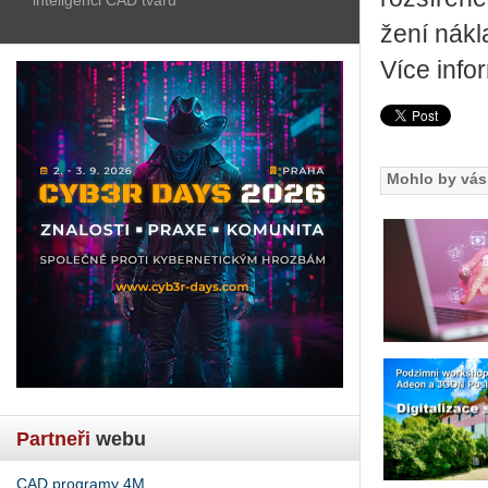
že­ní ná­kl
Více in­for
Mohlo by vás 
Partneři
webu
CAD programy 4M