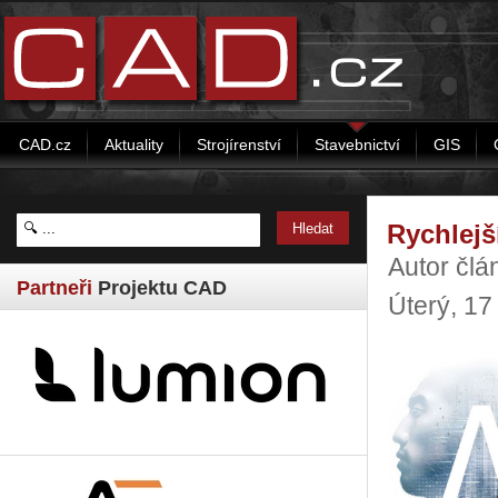
CAD.cz
Aktuality
Strojírenství
Stavebnictví
GIS
Rychlejš
Autor čl
Partneři
Projektu CAD
Úterý, 17