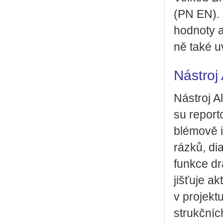
(PN EN). 
hod­no­ty a
ně také uv
Nástroj
Ná­stroj Al
su re­por­t
blé­mo­vě 
ráz­ků, di
funk­ce dr
jiš­ťu­je a
v pro­jek­
strukč­ních