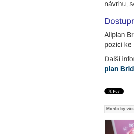
ná­vr­hu, s
Dostup
All­plan B
po­zi­ci ke 
Další in­fo
plan Bri
Mohlo by vás 