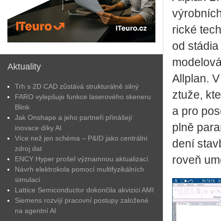
vý­rob­níc
ric­ké tech­
od stá­dia 
mo­de­lo­v
Aktuality
All­plan. 
Trh s 2D CAD zůstává strukturálně silný
ztu­že, kt
FARO vylepšuje funkce laserového skeneru
Blink
a pro po­s
Jak Onshape a jeho partneři přinášejí
plně pa­ra­
inovace díky AI
Více než jen schéma – P&ID jako centrální
de­ní stav
zdroj dat
ro­veň umož
ENCY Hyper prošel významnou aktualizací
Návrh elektrokola pomocí multifyzikálních
simulací
Lattice Semiconductor dokončila akvizici AMI
Siemens rozvíjí pracovní postupy založené
na agentní AI