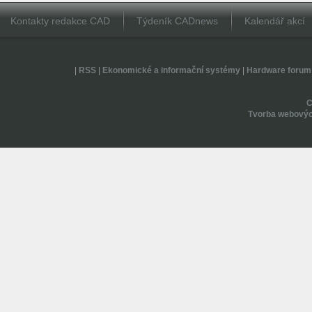
Kontakty redakce CAD
Týdeník CADnews
Kalendář akcí
|
RSS
|
Ekonomické a informační systémy
|
Hardware forum
Tvorba webovýc