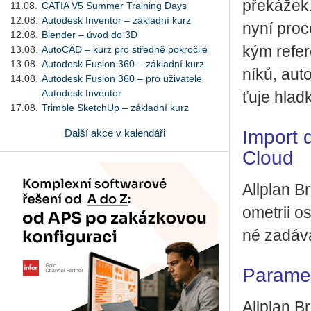
pře­ká­žek.
11.08.
CATIA V5 Summer Training Days
12.08.
Autodesk Inventor – základní kurz
nyní pro­ce
12.08.
Blender – úvod do 3D
kým re­fe
13.08.
AutoCAD – kurz pro středně pokročilé
13.08.
Autodesk Fusion 360 – základní kurz
ní­ků, au­t
14.08.
Autodesk Fusion 360 – pro uživatele
Autodesk Inventor
ťu­je hlad­
17.08.
Trimble SketchUp – základní kurz
Import 
Další akce v kalendáři
Cloud
All­plan B
o­me­t­rii 
né za­dá­v
Paramet
All­plan B