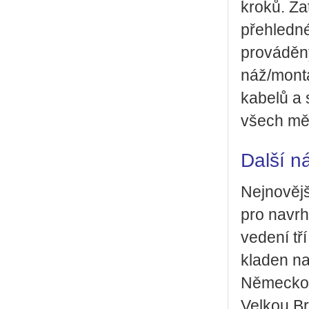
kroků. Za­
pře­hled­n
pro­vá­dě­n
náž/mon­táž
ka­be­lů a 
všech mě­ní
Další n
Nej­no­věj­
pro na­vr­
ve­de­ní tř
kla­den na 
Ně­mec­ko
Vel­kou B