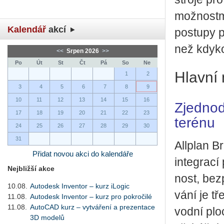
mož­nost­mi 
Kalendář
akcí
po­stu­py př
než kdy­ko­
<<
Srpen 2026
>>
Po
Út
St
Čt
Pá
So
Ne
Hlavní 
1
2
3
4
5
6
7
8
9
10
11
12
13
14
15
16
Zjednod
17
18
19
20
21
22
23
terénu
24
25
26
27
28
29
30
31
All­plan B
Přidat novou akci do kalendáře
in­te­gra­c
Nejbližší akce
nost, bez­
10.08.
Autodesk Inventor – kurz iLogic
vá­ní je tř
11.08.
Autodesk Inventor – kurz pro pokročilé
11.08.
AutoCAD kurz – vytváření a prezentace
vodní plo­
3D modelů