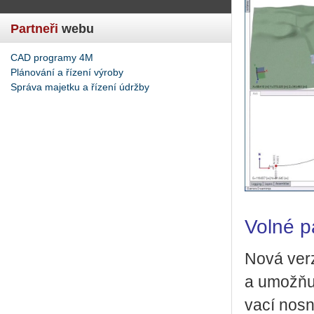
Partneři
webu
CAD programy 4M
Plánování a řízení výroby
Správa majetku a řízení údržby
Volné p
Nová verze 
a umožňuje 
va­cí nos­n