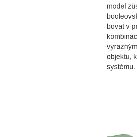
model zů­st
bo­o­le­ov­
bo­vat v p
kom­bi­na­
vý­raz­ným
ob­jek­tu, 
sys­té­mu.