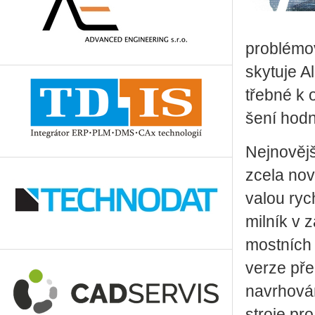
pro­blé­mo­
sky­tu­je 
třeb­né k op
še­ní hod­n
Nej­no­věj­
zcela nov
va­lou ryc
mil­ník v z
most­ních 
verze před­
na­vr­ho­vá
stro­je pro