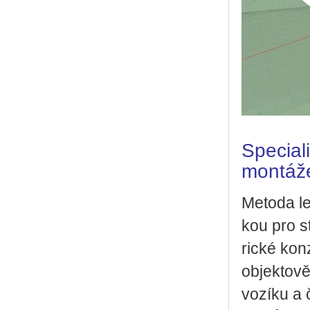
Special
montáž
Me­to­da l
kou pro st
ric­ké kon
ob­jek­to­v
vo­zí­ku a 